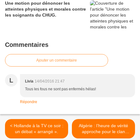
Une motion pour dénoncer les
atteintes physiques et morales contre
les soignants du CHUG.
Commentaires
Ajouter un commentaire
L
Livia
14/04/2016 21:47
Tous les fous ne sont pas enfermés hélas!
Répondre
< Hollande à la TV ce soir :
Algérie : l’heure de vérité
un débat « arrangé ».
approche pour le clan
Bouteflika >