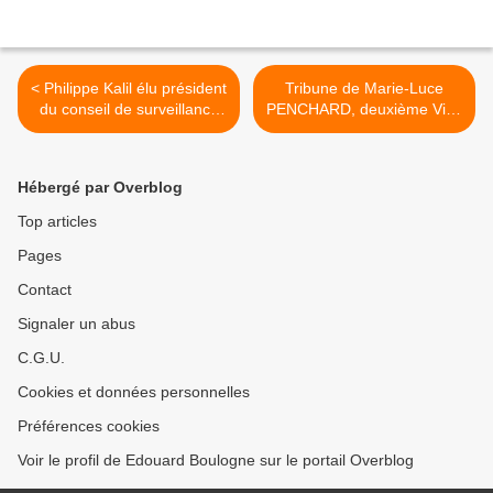
< Philippe Kalil élu président
Tribune de Marie-Luce
du conseil de surveillance
PENCHARD, deuxième Vice
de Guadeloupe Port
Présidente du Conseil
Caraïbes
régional, suite à l'élection
du nouveau Président du
Hébergé par Overblog
Grand Port maritime de
Guadeloupe >
Top articles
Pages
Contact
Signaler un abus
C.G.U.
Cookies et données personnelles
Préférences cookies
Voir le profil de Edouard Boulogne sur le portail Overblog