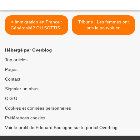
< Immigration en France :
Tribune : Les femmes ont
Générosité? OU SOTTISE
pris le pouvoir en
?
Guadeloupe et non en
Martinique. Causes et
conséquences pour l’avenir
Hébergé par Overblog
? Par Jean-Marie NOL. >
Top articles
Pages
Contact
Signaler un abus
C.G.U.
Cookies et données personnelles
Préférences cookies
Voir le profil de Edouard Boulogne sur le portail Overblog