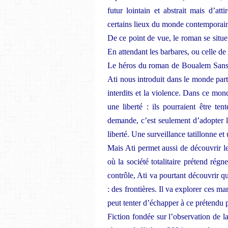
futur lointain et abstrait mais d’att
certains lieux du monde contemporai
De ce point de vue, le roman se situ
En attendant les barbares, ou celle d
Le héros du roman de Boualem Sansal
Ati nous introduit dans le monde part
interdits et la violence. Dans ce mond
une liberté : ils pourraient être t
demande, c’est seulement d’adopter les
liberté. Une surveillance tatillonne et
Mais Ati permet aussi de découvrir le
où la société totalitaire prétend régn
contrôle, Ati va pourtant découvrir q
: des frontières. Il va explorer ces m
peut tenter d’échapper à ce prétendu pa
Fiction fondée sur l’observation de la