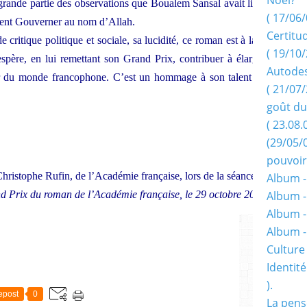
rande partie des observations que Boualem Sansal avait livrées
( 17/06/
mment Gouverner au nom d’Allah.
Certitu
 critique politique et sociale, sa lucidité, ce roman est à la fois
( 19/10/
spère, en lui remettant son Grand Prix, contribuer à élargir le
Autodes
ur du monde francophone. C’est un hommage à son talent mais
( 21/07/
goût du
( 23.08.
(29/05/
pouvoir
ristophe Rufin, de l’Académie française, lors de la séance de
Album -
d Prix du roman de l’Académie française, le 29 octobre 2015
.
Album -
Album -
Album 
Culture 
Identité
).
epost
0
La pens