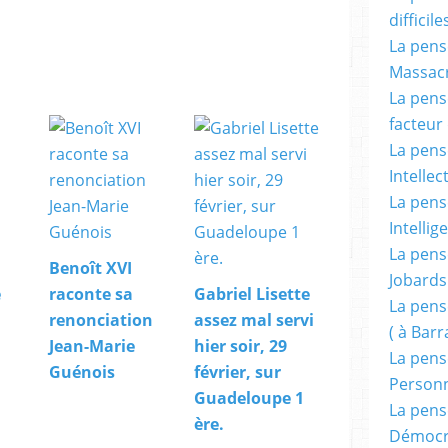
difficile
La pensé
Massacr
La pensé
facteur d
La pensé
Intellec
La pensé
Intellig
La pensé
Benoît XVI
Jobards
e
raconte sa
Gabriel Lisette
La pensé
renonciation
assez mal servi
( à Bar
Jean-Marie
hier soir, 29
La pens
Guénois
février, sur
Person
Guadeloupe 1
La pens
ère.
Démocr