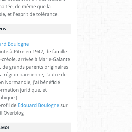
haitée, de même que la
ie, et l'esprit de tolérance.
POS
nte-à-Pitre en 1942, de famille
-créole, arrivée à Marie-Galante
, de grands parents originaires
la région parisienne, l'autre de
n Normandie, j'ai bénéficié
ormation juridique, et
phique (
profil de
Edouard Boulogne
sur
il Overblog
Z-MOI