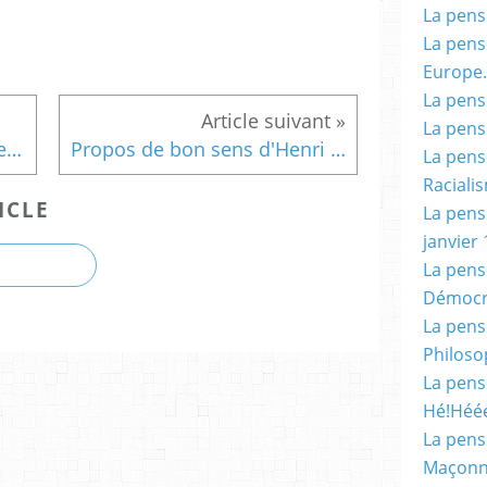
La pensé
La pensé
Europe.
La pensé
La pensé
Que veut dire "lutte fraternelle" ?
Propos de bon sens d'Henri Guaino sur les élections de MM. X. Bertrand et Estrosi.
La pensé
Racialis
ICLE
La pensé
janvier 
La pens
Démocr
La pensé
Philoso
La pens
Hé!Héé
La pensé
Maçonn