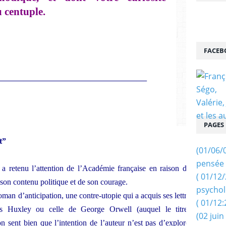
u centuple.
FACEB
__________________________________________
PAGES
t”
(01/06/
pensée 
retenu l’attention de l’Académie française en raison de ses
( 01/12
e son contenu politique et de son courage.
psychol
man d’anticipation, une contre-utopie qui a acquis ses lettres de
( 01/12:
s Huxley ou celle de George Orwell (auquel le titre fait
(02 juin
on sent bien que l’intention de l’auteur n’est pas d’explorer un