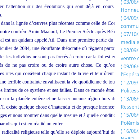
( 03/06/
irer l’attention sur des évolutions qui sont déjà en cours dans
Honneu
n.
( 04/09/
e dans la lignée d’œuvres plus récentes comme celle de Coetzee,
commun
e notre confrère Amin Maalouf, Le Premier Siècle après Béatrice.
( 07/10
 est un quidam appelé Ati. Dans une première partie du livre,
media e
iculier de 2084, une étouffante théocratie où règnent partout les
( 08/09/
e, les individus ne sont pas forcés à croire car la foi est encore
ventre 
entés de ne pas croire ou de croire autre chose. Ce qu’on leur
( 09/06/
 rites qui corsètent chaque instant de la vie et leur ôtent toute
l'Espér
 une terrible contrainte envahissent la vie quotidienne de tous.
( 12/09/
Politess
s limites de ce système et ses failles. Dans ce monde étouffant,
( 13/06/
er sur la planète entière et ne laisser aucune région hors de son
Ressent
u’il existe quelque chose d’inattendu et de presque inconcevable
( 15/06/
arges et nous montrer dans quelle mesure et à quelle condition on
Polémis
radis qui est en réalité un enfer.
( 16/06/
 radicalité religieuse telle qu’elle se déploie aujourd’hui dans le
Noël?