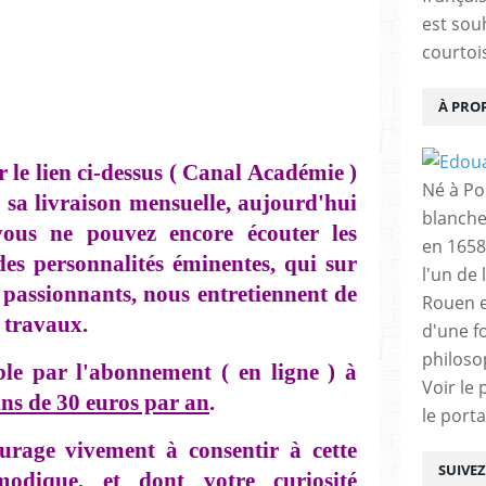
est sou
courtois
À PRO
r le lien ci-dessus ( Canal Académie )
Né à Poi
t sa livraison mensuelle, aujourd'hui
blanche
ous ne pouvez encore écouter les
en 1658
des personnalités éminentes, qui sur
l'un de 
s passionnants, nous entretiennent de
Rouen e
s travaux.
d'une f
philoso
ble par l'abonnement ( en ligne ) à
Voir le 
ns de 30 euros par an
.
le porta
urage vivement à consentir à cette
SUIVE
odique, et dont votre curiosité