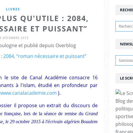
LIVRES
RECHE
LUS QU'UTILE : 2084,
SAIRE ET PUISSANT”
8 DÉCEMBRE 2015
NEWSL
ulogne et publié depuis Overblog
n le site de Canal Académie consacre 16
LE SC
nants à l'islam, étudié en profondeur par
(
www.canalacademie.com
).
Blog de
ossier il propose un extrait du discours de
politiq
e française, lors de la séance de remise du
Grand
sportive
e, le 29 octobre 2015 à l'écrivain algérien Boualem
philoso
françai