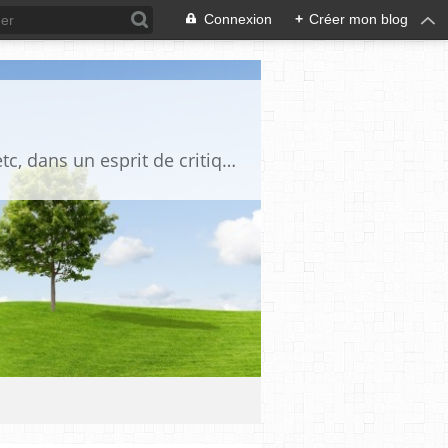
Connexion
+
Créer mon blog
Blog destiné à commenter l'actualité, politique, économique, culturelle, sportive, etc, dans un esprit de critique philosophique, d'esprit chrétien et français.La collaboration des lecteurs est souhaitée, de même que la courtoisie, et l'esprit de tolérance.