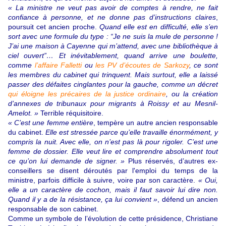
« La ministre ne veut pas avoir de comptes à rendre, ne fait
confiance à personne, et ne donne pas d’instructions
claires
,
poursuit cet ancien proche.
Quand elle est en difficulté, elle s’en
sort avec une formule du type : “Je ne suis la mule de personne !
J’ai une maison à Cayenne qui m’attend, avec une bibliothèque à
ciel ouvert”… Et inévitablement, quand arrive une boulette,
comme
l’affaire Falletti
ou
les PV d’écoutes de Sarkozy
, ce sont
les membres du cabinet qui trinquent. Mais surtout, elle a laissé
passer des défaites cinglantes pour la gauche, comme un décret
qui éloigne les précaires de la justice ordinaire
, ou la création
d’annexes de tribunaux pour migrants à Roissy et au Mesnil-
Amelot. »
Terrible réquisitoire.
« C’est une femme entière
, tempère un autre ancien responsable
du cabinet.
Elle est stressée parce qu’elle travaille énormément, y
compris la nuit. Avec elle, on n’est pas là pour rigoler. C’est une
femme de dossier. Elle veut lire et comprendre absolument tout
ce qu’on lui demande de signer. »
Plus réservés, d’autres ex-
conseillers se disent déroutés par l'emploi du temps de la
ministre, parfois difficile à suivre, voire par son caractère.
« Oui,
elle a un caractère de cochon, mais il faut savoir lui dire non.
Quand il y a de la résistance, ça lui convient »
, défend un ancien
responsable de son cabinet.
Comme un symbole de l’évolution de cette présidence, Christiane