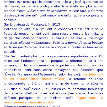
anciens ministres qu'elle affectionne, elle a glissé qu'en cas de
démission, sa carrière politique était finie – elle n'a plus aucun
mandat électif.
« Elle a une belle sincérité qui est rare. »
Comme
d'autres, il estime qu'il vaut mieux elle qu’un autre à ce poste si
sensible.
Sur le plateau de Mediapart, fin 2013
Hollande et Valls, eux, veulent la conserver : elle est la seule
figure du gouvernement dont l’aura rassure encore les militants
de gauche. Mais pour rester, Taubira a dû se taire.
« Elle ronge
son frein, elle est malheureuse. Valls lui a demandé de la boucler
et de ne pas formuler une seule critique »
, confie un familier du
pouvoir.
Elle l’est d’autant plus que des promesses importantes de 2012,
telles que l’indépendance du parquet, la réforme du droit des
mineurs, ou le renforcement de la protection des sources des
journalistes, sont sans cesse renvoyées aux calendes (par
l’Élysée, Matignon ou l’Assemblée, selon les cas).
Les tribunaux
et les prisons crient encore misère
, la réforme de l’aide
juridictionnelle a été un vrai chemin de croix, et la réforme
e
« Justice du XXI
siècle », qui est en cours, demande beaucoup
de travail et d’efforts, mais est encore peu visible. Parmi les
défaites politiques de la ministre, enfin,
figure aussi le
renoncement à l’amnistie sociale
.
Régulièrement annoncée à la Culture