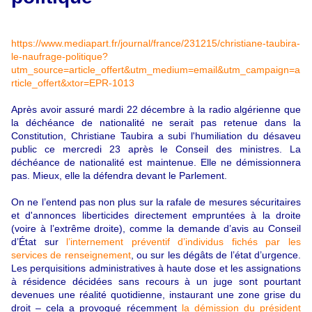
https://www.mediapart.fr/journal/france/231215/christiane-taubira-
le-naufrage-politique?
utm_source=article_offert&utm_medium=email&utm_campaign=a
rticle_offert&xtor=EPR-1013
Après avoir assuré mardi 22 décembre à la radio algérienne que
la déchéance de nationalité ne serait pas retenue dans la
Constitution, Christiane Taubira a subi l'humiliation du désaveu
public ce mercredi 23 après le Conseil des ministres. La
déchéance de nationalité est maintenue. Elle ne démissionnera
pas. Mieux, elle la défendra devant le Parlement.
On ne l’entend pas non plus sur la rafale de mesures sécuritaires
et d'annonces liberticides directement empruntées à la droite
(voire à l’extrême droite), comme la demande d’avis au Conseil
d’État sur
l’internement préventif d’individus fichés par les
services de renseignement
, ou sur les dégâts de l’état d’urgence.
Les perquisitions administratives à haute dose et les assignations
à résidence décidées sans recours à un juge sont pourtant
devenues une réalité quotidienne, instaurant une zone grise du
droit – cela a provoqué récemment
la démission du président