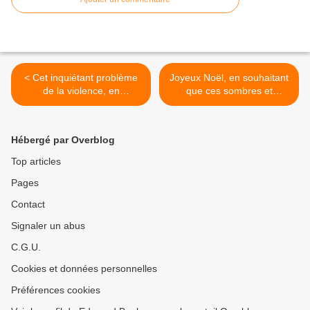
< Cet inquiétant problème
Joyeux Noël, en souhaitant
de la violence, en
que ces sombres et
Guadeloupe( et ailleurs ).
possibles ( seulement
possibles, pas certaines )
prévisions ne se réalisent
Hébergé par Overblog
pas. >
Top articles
Pages
Contact
Signaler un abus
C.G.U.
Cookies et données personnelles
Préférences cookies