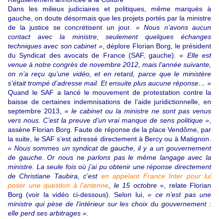
Dans les milieux judiciaires et politiques, même marqués à
gauche, on doute désormais que les projets portés par la ministre
de la justice se concrétisent un jour.
« Nous n’avons aucun
contact avec la ministre, seulement quelques échanges
techniques avec son cabinet »
, déplore Florian Borg, le président
du Syndicat des avocats de France (SAF, gauche).
« Elle est
venue à notre congrès de novembre 2012, mais l’année suivante,
on n’a reçu qu’une vidéo, et en retard, parce que le ministère
s’était trompé d’adresse mail. Et ensuite plus aucune réponse… »
Quand le SAF a lancé le mouvement de protestation contre la
baisse de certaines indemnisations de l’aide juridictionnelle, en
septembre 2013,
« le cabinet ou la ministre ne sont pas venus
vers nous. C’est la preuve d’un vrai manque de sens politique »
,
assène Florian Borg. Faute de réponse de la place Vendôme, par
la suite, le SAF s’est adressé directement à Bercy ou à Matignon.
« Nous sommes un syndicat de gauche, il y a un gouvernement
de gauche. Or nous ne parlons pas le même langage avec la
ministre. La seule fois où j’ai pu obtenir une réponse directement
de Christiane Taubira, c’est
en appelant France Inter pour lui
poser une question à l’antenne
, le 15 octobre »
, relate Florian
Borg (voir la vidéo ci-dessous). Selon lui,
« ce n’est pas une
ministre qui pèse de l’intérieur sur les choix du gouvernement :
elle perd ses arbitrages ».