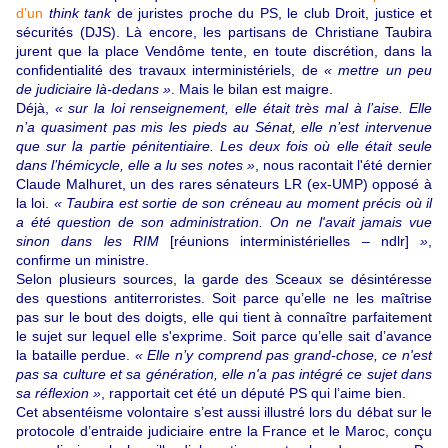
d’un
think tank
de juristes proche du PS
, le club Droit, justice et
sécurités (DJS). Là encore, les partisans de Christiane Taubira
jurent que la place Vendôme tente, en toute discrétion, dans la
confidentialité des travaux interministériels, de
« mettre un peu
de judiciaire là-dedans »
. Mais le bilan est maigre.
Déjà,
« sur la loi renseignement, elle était très mal à l’aise. Elle
n’a quasiment pas mis les pieds au Sénat, elle n’est intervenue
que sur la partie pénitentiaire. Les deux fois où elle était seule
dans l’hémicycle, elle a lu ses notes »
, nous racontait l'été dernier
Claude Malhuret, un des rares sénateurs LR (ex-UMP) opposé à
la loi.
« Taubira est sortie de son créneau au moment précis où il
a été question de son administration. On ne l'avait jamais vue
sinon dans les RIM
[réunions interministérielles – ndlr]
»
,
confirme un ministre.
Selon plusieurs sources, la garde des Sceaux se désintéresse
des questions antiterroristes. Soit parce qu’elle ne les maîtrise
pas sur le bout des doigts, elle qui tient à connaître parfaitement
le sujet sur lequel elle s'exprime. Soit parce qu’elle sait d’avance
la bataille perdue.
« Elle n’y comprend pas grand-chose, ce n'est
pas sa culture et sa génération, elle n'a pas intégré ce sujet dans
sa réflexion »
, rapportait cet été un député PS qui l’aime bien.
Cet absentéisme volontaire s’est aussi illustré lors du débat sur le
protocole d’entraide judiciaire entre la France et le Maroc, conçu