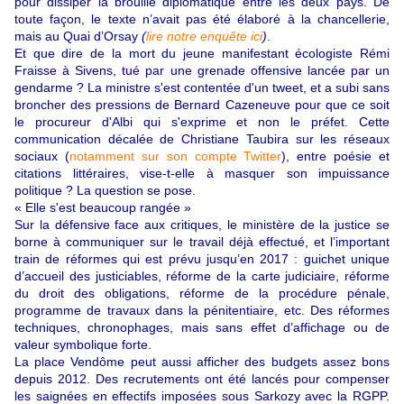
pour dissiper la brouille diplomatique entre les deux pays. De
toute façon, le texte n’avait pas été élaboré à la chancellerie,
mais au Quai d’Orsay
(
lire notre enquête ici
)
.
Et que dire de la mort du jeune manifestant écologiste Rémi
Fraisse à Sivens, tué par une grenade offensive lancée par un
gendarme ? La ministre s'est contentée d'un tweet, et a subi sans
broncher des pressions de Bernard Cazeneuve pour que ce soit
le procureur d'Albi qui s'exprime et non le préfet. Cette
communication décalée de Christiane Taubira sur les réseaux
sociaux (
notamment sur son compte Twitter
), entre poésie et
citations littéraires, vise-t-elle à masquer son impuissance
politique ? La question se pose.
« Elle s'est beaucoup rangée »
Sur la défensive face aux critiques, le ministère de la justice se
borne à communiquer sur le travail déjà effectué, et l’important
train de réformes qui est prévu jusqu’en 2017 : guichet unique
d’accueil des justiciables, réforme de la carte judiciaire, réforme
du droit des obligations, réforme de la procédure pénale,
programme de travaux dans la pénitentiaire, etc. Des réformes
techniques, chronophages, mais sans effet d’affichage ou de
valeur symbolique forte.
La place Vendôme peut aussi afficher des budgets assez bons
depuis 2012. Des recrutements ont été lancés pour compenser
les saignées en effectifs imposées sous Sarkozy avec la RGPP.