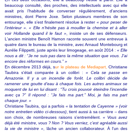
beaucoup consulté, des proches, des intellectuels avec qui elle
avait pris l’habitude de converser régulièrement, d'anciens
ministres, dont Pierre Joxe. Selon plusieurs membres de son
entourage, elle s’est finalement résolue à rester
« pour peser de
l’intérieur »
.
« Elle n’hésite pas à mouiller la chemise et à aller
voir Hollande quand il le faut »
, insiste un de ses défenseurs.
L'ancien ministre Benoît Hamon raconte souvent une entrevue à
quatre dans le bureau de la ministre, avec Arnaud Montebourg et
Aurélie Filippetti, juste après leur limogeage, en août 2014 :
« Elle
nous a dit : “Je ne suis pas dans la même situation que vous. J’ai
encore des réformes en cours.” »
En décembre 2013 déjà, s
ur le plateau de Mediapart,
Christiane
Taubira s'était comparée à un colibri :
« Cela se passe en
Amazonie. Il y a un incendie de forêt. Le colibri décide de
ramener une goutte d’eau à chaque fois. Les autres animaux se
moquent de lui en lui disant : “Tu crois pouvoir éteindre l’incendie
avec ça ?” Il répond : “Je fais ma part.” Moi, je fais ma part
chaque jour. »
Christiane Taubira, qui a parfois
« la tentation de Cayenne »
(voir
notre entretien vidéo ci-dessous)
, tient aussi à sa carrière – dans
son choix, de nombreuses raisons s’entremêlent.
« Vous avez
déjà été ministre, vous ? Non ? Vous verriez, c’est agréable aussi
la vie de ministre »
, lâche un ancien collaborateur. À l'un des