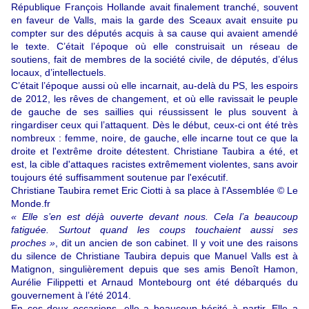
République François Hollande avait finalement tranché, souvent
en faveur de Valls, mais la garde des Sceaux avait ensuite pu
compter sur des députés acquis à sa cause qui avaient amendé
le texte. C’était l’époque où elle construisait un réseau de
soutiens, fait de membres de la société civile, de députés, d’élus
locaux, d’intellectuels.
C’était l’époque aussi où elle incarnait, au-delà du PS, les espoirs
de 2012, les rêves de changement, et où elle ravissait le peuple
de gauche de ses saillies qui réussissent le plus souvent à
ringardiser ceux qui l’attaquent. Dès le début, ceux-ci ont été très
nombreux : femme, noire, de gauche, elle incarne tout ce que la
droite et l'extrême droite détestent. Christiane Taubira a été, et
est, la cible d'attaques racistes extrêmement violentes, sans avoir
toujours été suffisamment soutenue par l'exécutif.
Christiane Taubira remet Eric Ciotti à sa place à l'Assemblée © Le
Monde.fr
« Elle s’en est déjà ouverte devant nous. Cela l’a beaucoup
fatiguée. Surtout quand les coups touchaient aussi ses
proches »
, dit un ancien de son cabinet. Il y voit une des raisons
du silence de Christiane Taubira depuis que Manuel Valls est à
Matignon, singulièrement depuis que ses amis Benoît Hamon,
Aurélie Filippetti et Arnaud Montebourg ont été débarqués du
gouvernement à l’été 2014.
En ces deux occasions, elle a beaucoup hésité à partir. Elle a