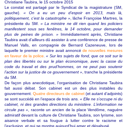
Christiane Taubira, le 15 octobre 2015
Le constat est partagé par le Syndicat de la magistrature (SM,
gauche).
« On a eu un peu d’espoir en 2013, mais là,
politiquement, c’est la catastrophe »
, lâche Françoise Martres, la
présidente du SM.
« La ministre ne dit rien quand les policiers
manifestent sous ses fenêtres, le 14 octobre, pour demander
plus de peines de prison. »
Immédiatement après, Christiane
Taubira avait d’ailleurs dû assister à une conférence de presse de
Manuel Valls, en compagnie de Bernard Cazeneuve, lors de
laquelle le premier ministre avait annoncé
de nouvelles mesures
en faveur de la police
.
« Sur les sujets de fond, que ce soit sur le
plan des libertés ou sur le plan économique, avec la casse du
code du travail et des prud’hommes, on ne peut pas soutenir
l’action sur la justice de ce gouvernement »
, tranche la présidente
du SM.
De façon plus anecdotique, l'organisation de Christiane Taubira
fait aussi débat. Son cabinet est un des plus instables du
gouvernement.
Quatre directeurs de cabinet
(et autant d’adjoints)
se sont succédé en l’espace de trois ans.
« Elle ne s’occupe ni du
cabinet, ni des grandes directions du ministère. L’information ne
circule pas »
, raconte un ancien de la place Vendôme, naguère
admiratif devant la culture de Christiane Taubira, son lyrisme, son
aisance verbale et sa fougue à lutter contre le racisme et
l’exclusion, et qui se montre aujourd’hui amer et désabusé.