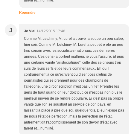
talent et... humilité.
Répondre
J
Jo Vial
14/12/2015 17:46
Comme M. Letchimy, M. Lurel a trouvé la soupe un peu salée,
hier soir. Comme M. Letchimy, M. Lurel a peut-être été un peu
trop copain avec les socialistes-nationaux ces dernières
années. Ces gens-là portent malheur, je vous l'assure. Et puis
une certaine vanité "aristocratique", celle des seigneurs trop
sûrs de leurs serfs et de leurs commensaux.. Eh oui !
contrairement à ce qu'écrivent ou disent ces crétins de
journalistes qui se prennent pour des champions de
l'allégorie, une circonscription n'est pas un fief. Prendre les
gens de haut quand on leur doit tout, ce n'est pas non plus le
meilleur moyen de se rendre populaire. Ei c'est pas sa propre
vanité que l'on se soustrait au service de con pays, en
laissant la place à pire que soi, quelque fois. Dieu n'exige pas
de nous l'état de perfection, mais la perfection de l'état,
autrement dit l'accomplissement de son devoir d'état avec
talent et... humilité.