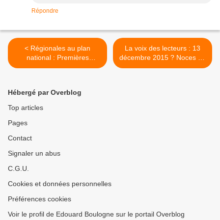
Répondre
< Régionales au plan
La voix des lecteurs : 13
national : Premières
décembre 2015 ? Noces de
impressions à 18 heures (
Marianne, ou mariage pour
heure locale des Antilles )
tous, par André Derviche >
Hébergé par Overblog
Top articles
Pages
Contact
Signaler un abus
C.G.U.
Cookies et données personnelles
Préférences cookies
Voir le profil de Edouard Boulogne sur le portail Overblog