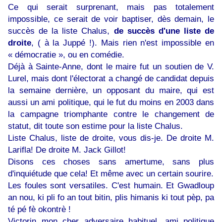
Ce qui serait surprenant, mais pas totalement
impossible, ce serait de voir baptiser, dès demain, le
succès de la liste Chalus,
de succès d'une liste de
droite
, ( à la Juppé !). Mais rien n'est impossible en
« démocratie », ou en comédie.
Déjà à Sainte-Anne, dont le maire fut un soutien de V.
Lurel, mais dont l'électorat a changé de candidat depuis
la semaine dernière, un opposant du maire, qui est
aussi un ami politique, qui le fut du moins en 2003 dans
la campagne triomphante contre le changement de
statut, dit toute son estime pour la liste Chalus.
Liste Chalus, liste de droite, vous dis-je. De droite M.
Larifla! De droite M. Jack Gillot!
Disons ces choses sans amertume, sans plus
d'inquiétude que cela! Et même avec un certain sourire.
Les foules sont versatiles. C'est humain. Et Gwadloup
an nou, ki pli fo an tout bitin, plis himanis ki tout pèp, pa
té pé fè okontrè !
Victorin mon cher adversaire habituel, ami politique