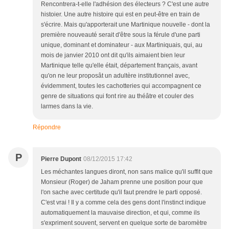
Rencontrera-t-elle l'adhésion des électeurs ? C'est une autre
histoier. Une autre histoire qui est en peut-être en train de
s'écrire. Mais qu'apporterait une Martinique nouvelle - dont la
première nouveauté serait d'être sous la férule d'une parti
unique, dominant et dominateur - aux Martiniquais, qui, au
mois de janvier 2010 ont dit qu'ils aimaient bien leur
Martinique telle qu'elle était, département français, avant
qu'on ne leur proposât un adultère institutionnel avec,
évidemment, toutes les cachotteries qui accompagnent ce
genre de situations qui font rire au théâtre et couler des
larmes dans la vie.
Répondre
P
Pierre Dupont
08/12/2015 17:42
Les méchantes langues diront, non sans malice qu'il suffit que
Monsieur (Roger) de Jaham prenne une position pour que
l'on sache avec certitude qu'il faut prendre le parti opposé.
C'est vrai ! Il y a comme cela des gens dont l'instinct indique
automatiquement la mauvaise direction, et qui, comme ils
s'expriment souvent, servent en quelque sorte de baromètre