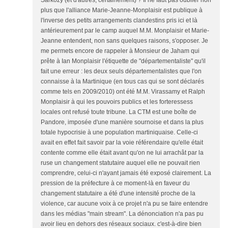
Sarkozy (et d'autres, certainement) ? Il ne faut pas oublier non
plus que l'alliance Marie-Jeanne-Monplaisir est publique à
l'inverse des petits arrangements clandestins pris ici et là
antérieurement par le camp auquel M.M. Monplaisir et Marie-
Jeanne entendent, non sans quelques raisons, s'opposer. Je
me permets encore de rappeler à Monsieur de Jaham qui
prête à Ian Monplaisir l'étiquette de "départementaliste" qu'il
fait une erreur : les deux seuls départementalistes que l'on
connaisse à la Martinique (en tous cas qui se sont déclarés
comme tels en 2009/2010) ont été M.M. Virassamy et Ralph
Monplaisir à qui les pouvoirs publics et les forteressess
locales ont refusé toute tribune. La CTM est une boîte de
Pandore, imposée d'une manière sournoise et dans la plus
totale hypocrisie à une population martiniquaise. Celle-ci
avait en effet fait savoir par la voie référendaire qu'elle était
contente comme elle était avant qu'on ne lui arrachât par la
ruse un changement statutaire auquel elle ne pouvait rien
comprendre, celui-ci n'ayant jamais été exposé clairement. La
pression de la préfecture à ce moment-là en faveur du
changement statutaire a été d'une intensité proche de la
violence, car aucune voix à ce projet n'a pu se faire entendre
dans les médias "main stream". La dénonciation n'a pas pu
avoir lieu en dehors des réseaux sociaux. c'est-à-dire bien