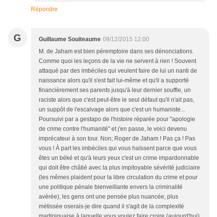
Répondre
G
Guillaume Souiteaume
09/12/2015 12:00
M. de Jaham est bien péremptoire dans ses dénonciations.
Comme quoi les leçons de la vie ne servent à rien ! Souvent
attaqué par des imbéciles qui veulent faire de lui un nanti de
naissance alors qu'il s'est fait lui-même et qu'il a supporté
financièrement ses parents jusqu'à leur dernier souffle, un
raciste alors que c'est peut-être le seul défaut qu'il n'ait pas,
un suppôt de l'escalvage alors que c'est un humaniste...
Poursuivi par a gestapo de l'histoire réparée pour "apologie
de crime contre l'humanité" et j'en passe, le voici devenu
imprécateur à son tour. Non; Roger de Jaham ! Pas ça ! Pas
vous ! À part les imbéciles qui vous haïssent parce que vous
êtes un béké et qu'à leurs yeux c'est un crime impardonnable
qui doit être châtié avec la plus impitoyable sévérité judiciaire
(les mêmes plaident pour la libre circulation du crime et pour
une politique pénale bienveillante envers la criminalité
avérée), les gens ont une pensée plus nuancée, plus
métissée oserais-je dire quand il s'agit de la complexité
martiniquaise à laquelle vous voulez faire croire (aujourd'hui)