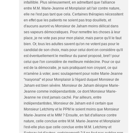
infaillible. Plus sérieusement, en admettant que l'alliance
entre M.M. Marie-Jeanne et Monplaisir ait l'air contre nature,
elle ne l'est pas tant que cela. Certaines thérapies nécessitent
en effet que les patients ne soient pas trop douillets, et
d'aucuns auront vu Monsieur de Jaham moins délicat dans
ses vapeurs démocratiques. Pour remettre les choses à leur
place, je ne vote pas pour mon plaisir, mais parce qu'il le faut
bien. Or, tous les adultes savent qu'on ne votent pas pour le
candidat de son choix, mais pour celui dont on considère qu'il
est éventuellement le meilleur du panel proposé, bref ! pour
celui que l'on considère de meilleure médecine. Pour ce qui
est de la démocratie, je suis pratiquant non croyant, ce qui
m'amène à voter, avec soulagement pour notre Marie-Jeanne
"nasyonal" et pour Monplaisir à l'égard duquel Monsieur de
Jaham est bien sévère. Monsieur de Jaham désigne Marie-
Jeanne comme indépendantiste, ce dont Monsieur Marie-
Jeanne ne s'est jamais caché. Par ailleurs, entre
indépendantistes, Monsieur de Jaham est-il certain que
Monsieur Letchimy et le PPM le soient moins que Monsieur
Marie-Jeanne et le MIM ? Ensuite, en fait d'alliance contre
nature, celle conclue entre M.M. Marie-Jeanne et Monplaisir
l'est-elle plus que celle conclue entre M.M. Letchimy et