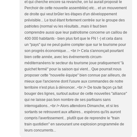
et qui cherche encore sa revanche, on lui aurait proposé le
Perchoir de cette nouvelle assemblée) etc... et un mouvement
de droite qui veut brûler les étapes d'un développement
prévisible... Le tout étant fortement centrée sur le groupe des
patriotes (normal vu les résultats...mais il faut bien
comprendre aussi que leur patriotisme concerne un caillou de
400 000 habitants - bien plus fort que le FN ! -) et cela dans
un "pays" qui ne peut guère compter que sur le tourisme pour
son progrès économique.... <br /> Cela s'annonçait pourtant
bien cette année, avec les événements circum-
méditerranéens le secteur du tourisme joue pratiquement "à
guichet fermé" pour la saison qui vient... Que pourrait nous
proposer cette "nouvelle équipe" bien connue par ailleurs, de
mieux que l'ancienne dont l'usure aux commandes de notre
territoire n'est plus à dénoncer...<br /> De toute façon ça fait
bouger des lignes, surtout autour de cette nouvelles "alliance"
qui ne laisse pas bon nombre de ses partisans sans
interrogations...<br /> Alors attendons Dimanche, et si les
sortants se retrouvent aux affaires... espérons qu'ils auront
compris l'avertissement... plutôt que de reprendre le "train
train quotidien" en savourant une explosion programmée de
leurs concurrents...