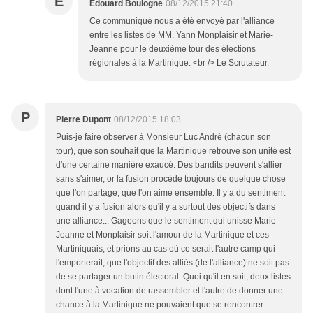
E
Edouard Boulogne
08/12/2015 21:40
Ce communiqué nous a été envoyé par l'alliance
entre les listes de MM. Yann Monplaisir et Marie-
Jeanne pour le deuxième tour des élections
régionales à la Martinique. <br /> Le Scrutateur.
P
Pierre Dupont
08/12/2015 18:03
Puis-je faire observer à Monsieur Luc André (chacun son
tour), que son souhait que la Martinique retrouve son unité est
d'une certaine manière exaucé. Des bandits peuvent s'allier
sans s'aimer, or la fusion procède toujours de quelque chose
que l'on partage, que l'on aime ensemble. Il y a du sentiment
quand il y a fusion alors qu'il y a surtout des objectifs dans
une alliance... Gageons que le sentiment qui unisse Marie-
Jeanne et Monplaisir soit l'amour de la Martinique et ces
Martiniquais, et prions au cas où ce serait l'autre camp qui
l'emporterait, que l'objectif des alliés (de l'alliance) ne soit pas
de se partager un butin électoral. Quoi qu'il en soit, deux listes
dont l'une à vocation de rassembler et l'autre de donner une
chance à la Martinique ne pouvaient que se rencontrer.