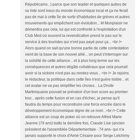
Républicains...) parce que son leader et quelques autres de
sa liste sont issus du monde économique local et ça ne ferait
pas de mal à cette île de sortir d'habitudes de grèves et autres
mouvements qui empêchent son évolution... M Monplaisir ne
démentira pas cela, lui qui est confronté à l'exploitation d'un
Club Med où souvent la revendication prend le pas sur le
service à des touristes qui n'ont pas payé pour ça... <br />
Alors quand on sait qu'une bonne partie de cette contestation
vient de la base de son nouvel allié... on peut s'interroger sur
la solidité de cette alliance... et à plus long terme sur les
conséquences et autres dégâts collatéraux que cela pourrait
avoir si la victoire n'est pas au rendez-vous... <br /> Je rejoins
le rédacteur, la politique dans cette îles n'est guère lisible... et
cet avatar ne va pas simplifier les choses... La Droite
Martiniquaise pouvait se prévaloir d'un bon score au premier
tour... après cette fusion et en cas d'échec, je pense qu'il
faudra du temps pour reconstruire une force encrée dans le
développement économique digne de ce nom...<br /> Cette
alliance est un coup de poker où on retrouve Alfred Marie
Jeanne (79 ans) battu la dernière fois, Claude Lise (ancien
président de l'assemblée Départementale - 74 ans- qui n'a
jamais supporté le choix d'Aimé Césaire pour Serge Letchimy