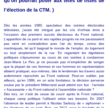
qu’on pourrait poser aux têtes de listes de
l’élection de la CTM. )
Dès les années 1980, spectateur des soirées électorales
télévisées, j’avais été intrigué par les cris d’orfraie émis à
l’occasion des premiers succès électoraux du Front national.
L’apparition de ce parti et ses rapides progrès ne me paraissaient
pas venir en contradiction avec l’air du temps, connu des
martiniquais, tel qu’il baignait le monde de l’emploi, du logement
ou tout simplement de la rue. En regardant les dignitaires
politiques s’époumoner au cours de ces soirées à condamner
Jean-Marie Le Pen, je ne pouvais pas m’empêcher de songer
que la plupart de ces femmes et ces hommes en représentation
allaient pratiquer, eux-mêmes, dès le lendemain les travers aussi
ardemment reprochés au Front national. Peut-on oublier, par
ailleurs, qu’en 1986, en un acte fondateur, la décision perverse
voulue par le président Mitterrand avait atteint son but : l’arrivée
« fracassante » du Front national à l’assemblée nationale ?
Dès lors, on n’eût de cesse de courir après le Front national,
chaque camp politique l’utilisant selon ses besoins. En 2007
l’absence de leader permit à Nicolas Sarkozy de « siphonner »
les électeurs de ce parti. Puis, en 2012, sous la houlette de la