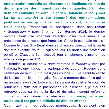
une attention nouvelle au discours des intellectuels dits de
droite, parfois des transfuges de la gauche. L’un des
derniers écrivains en date, l’algérien Boualem Sansal
(2084
La fin du monde
) a été épargné des condamnations
justifiées ou non qu’ont vécues Finkielkraut, Zemmour ou
Houellebecq
.
Prémonition ou anticipation, dans son roman
«
Soumission »
paru à la rentrée littéraire 2014
,
le dernier
nommé avait osé imaginer l’élection d’un musulman à la
présidence de la république française. Ce fut le scandale absolu :
Comme le disait Guy Béart dans sa chanson, celui qui dit la vérité
doit être exécuté. Voire. Jusqu’à ce jour il a droit à une protection
policière. D’aucuns l’ont accusé tout simplement d’inspirer les
attentats de janvier2015.
Je termine la lecture de
« Nous sommes la France »
écrit par
Natacha Polony, l’ancienne partenaire de Laurent Ruquier dans
l’émission de la 2 :
« On n’est pas couché »
. Elle décrit la cécité
de la classe politique française face à la montée des périls qui lui
paraissait inexorable. Est-ce la délicatesse du sujet et le souci de
prudence, justifié par le phénomène Houellebecq ?, je n’ai pas
retrouvé sous sa plume la fluidité du raisonnement qu’on lui
connaît sur les plateaux de télévision.
En France, même aux
meilleurs, il est parfois difficile de dire les choses.
Quant aux hommes politiques martiniquais, ils seraient bien