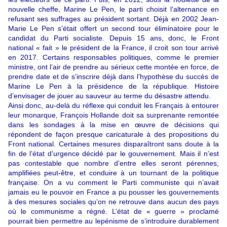
nouvelle cheffe, Marine Le Pen, le parti choisit l’alternance en
refusant ses suffrages au président sortant. Déjà en 2002 Jean-
Marie Le Pen s’était offert un second tour éliminatoire pour le
candidat du Parti socialiste. Depuis 15 ans, donc, le Front
national « fait » le président de la France, il croit son tour arrivé
en 2017. Certains responsables politiques, comme le premier
ministre, ont l’air de prendre au sérieux cette montée en force, de
prendre date et de s’inscrire déjà dans l’hypothèse du succès de
Marine Le Pen à la présidence de la république. Histoire
d’envisager de jouer au sauveur au terme du désastre attendu.
Ainsi donc, au-delà du réflexe qui conduit les Français à entourer
leur monarque, François Hollande doit sa surprenante remontée
dans les sondages à la mise en œuvre de décisions qui
répondent de façon presque caricaturale à des propositions du
Front national. Certaines mesures disparaîtront sans doute à la
fin de l’état d’urgence décidé par le gouvernement. Mais il n’est
pas contestable que nombre d’entre elles seront pérennes,
amplifiées peut-être, et conduire à un tournant de la politique
française. On a vu comment le Parti communiste qui n’avait
jamais eu le pouvoir en France a pu pousser les gouvernements
à des mesures sociales qu’on ne retrouve dans aucun des pays
où le communisme a régné. L’état de « guerre » proclamé
pourrait bien permettre au lepénisme de s’introduire durablement