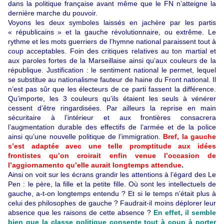
dans la politique française avant même que le FN n’atteigne la
dernière marche du pouvoir.
Voyons les deux symboles laissés en jachère par les partis
« républicains » et la gauche révolutionnaire, ou extrême. Le
rythme et les mots guerriers de l’hymne national paraissent tout à
coup acceptables. Foin des critiques relatives au ton martial et
aux paroles fortes de la Marseillaise ainsi qu’aux couleurs de la
république. Justification : le sentiment national le permet, lequel
se substitue au nationalisme fauteur de haine du Front national. Il
n’est pas sûr que les électeurs de ce parti fassent la différence.
Qu’importe, les 3 couleurs qu’ils étaient les seuls à vénérer
cessent d’être ringardisées. Par ailleurs la reprise en main
sécuritaire à l’intérieur et aux frontières consacrera
l’augmentation durable des effectifs de l’armée et de la police
ainsi qu’une nouvelle politique de l’immigration.
Bref, la gauche
s’est adaptée avec une telle promptitude aux idées
frontistes qu’on croirait enfin venue l’occasion de
l’aggiornamento qu’elle aurait longtemps attendue
.
Ainsi on voit sur les écrans grandir les attentions à l’égard des Le
Pen : le père, la fille et la petite fille. Où sont les intellectuels de
gauche, a-t-on longtemps entendu ? Et si le temps n’était plus à
celui des philosophes de gauche ? Faudrait-il moins déplorer leur
absence que les raisons de cette absence ?
En effet, il semble
bien que la classe politique consente tout à coup à porter