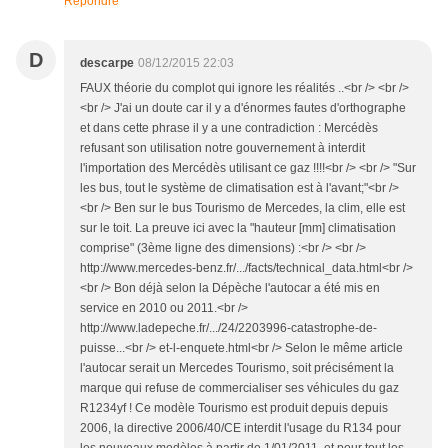
Répondre
D
descarpe
08/12/2015 22:03
FAUX théorie du complot qui ignore les réalités ..<br /> <br />
<br /> J'ai un doute car il y a d'énormes fautes d'orthographe
et dans cette phrase il y a une contradiction : Mercédès
refusant son utilisation notre gouvernement à interdit
l'importation des Mercédès utilisant ce gaz !!!!<br /> <br /> "Sur
les bus, tout le système de climatisation est à l'avant;"<br />
<br /> Ben sur le bus Tourismo de Mercedes, la clim, elle est
sur le toit. La preuve ici avec la "hauteur [mm] climatisation
comprise" (3ème ligne des dimensions) :<br /> <br />
http://www.mercedes-benz.fr/.../facts/technical_data.html<br />
<br /> Bon déjà selon la Dépèche l'autocar a été mis en
service en 2010 ou 2011.<br />
http://www.ladepeche.fr/.../24/2203996-catastrophe-de-
puisse...<br /> et-l-enquete.html<br /> Selon le même article
l'autocar serait un Mercedes Tourismo, soit précisément la
marque qui refuse de commercialiser ses véhicules du gaz
R1234yf ! Ce modèle Tourismo est produit depuis depuis
2006, la directive 2006/40/CE interdit l'usage du R134 pour