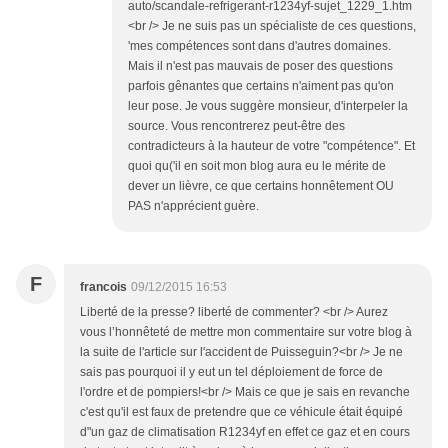
auto/scandale-refrigerant-r1234yf-sujet_1229_1.htm
<br /> Je ne suis pas un spécialiste de ces questions,
'mes compétences sont dans d'autres domaines.
Mais il n'est pas mauvais de poser des questions
parfois gênantes que certains n'aiment pas qu'on
leur pose. Je vous suggère monsieur, d'interpeler la
source. Vous rencontrerez peut-être des
contradicteurs à la hauteur de votre "compétence". Et
quoi qu('il en soit mon blog aura eu le mérite de
dever un lièvre, ce que certains honnêtement OU
PAS n'apprécient guère.
F
francois
09/12/2015 16:53
Liberté de la presse? liberté de commenter? <br /> Aurez
vous l’honnêteté de mettre mon commentaire sur votre blog à
la suite de l'article sur l'accident de Puisseguin?<br /> Je ne
sais pas pourquoi il y eut un tel déploiement de force de
l'ordre et de pompiers!<br /> Mais ce que je sais en revanche
c'est qu'il est faux de pretendre que ce véhicule était équipé
d"un gaz de climatisation R1234yf en effet ce gaz et en cours