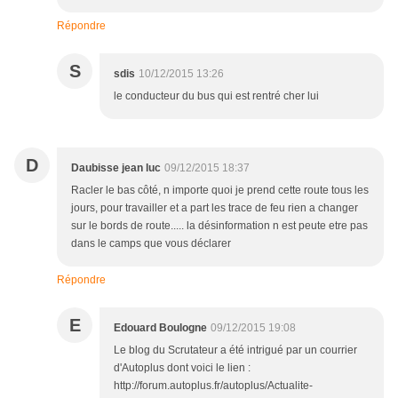
Répondre
S
sdis
10/12/2015 13:26
le conducteur du bus qui est rentré cher lui
D
Daubisse jean luc
09/12/2015 18:37
Racler le bas côté, n importe quoi je prend cette route tous les
jours, pour travailler et a part les trace de feu rien a changer
sur le bords de route..... la désinformation n est peute etre pas
dans le camps que vous déclarer
Répondre
E
Edouard Boulogne
09/12/2015 19:08
Le blog du Scrutateur a été intrigué par un courrier
d'Autoplus dont voici le lien :
http://forum.autoplus.fr/autoplus/Actualite-