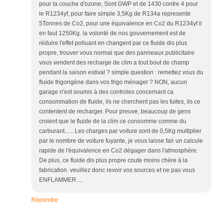
pour la couche d'ozone, Sont GWP et de 1430 contre 4 pour
le R1234yf, pour faire simple 3,5Kg de R134a represente
5Tonnes de Co2, pour une équivalence en Co2 du R1234yf il
en faut 1250Kg. la volonté de nos gouvernement est de
réduire l'effet polluant en changent par ce fluide dis plus
propre, trouver vous normal que des panneaux publicitaire
vous vendent des recharge de clim a tout bout de champ
pendant la saison estival ? simple question : remettez vous du
fluide frigorigène dans vos frigo ménager ? NON, aucun
garage n'est soumis à des controles concernant ca
consommation de fluide, ils ne cherchent pas les fuites, ils ce
contentent de recharger. Pour preuve, beaucoup de gens
croient que le fluide de la clim ce consomme comme du
carburant...... Les charges par voiture sont de 0,5Kg multiplier
par le nombre de voiture fuyante, je vous laisse fair un calcule
rapide de l'équivalence en Co2 dégager dans l'atmosphère.
De plus, ce fluide dis plus propre coute moins chère à la
fabrication. veuillez donc revoir vos sources et ne pas vous
ENFLAMMER....
Répondre