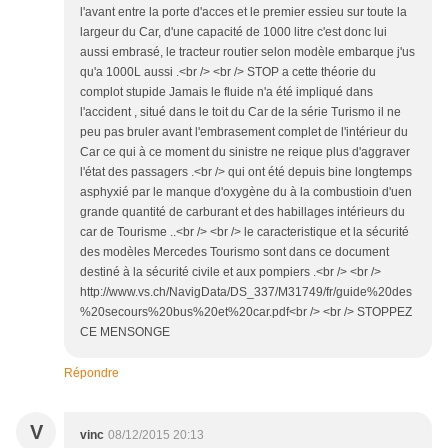
l'avant entre la porte d'acces et le premier essieu sur toute la
largeur du Car, d'une capacité de 1000 litre c'est donc lui
aussi embrasé, le tracteur routier selon modèle embarque j'us
qu'a 1000L aussi .<br /> <br /> STOP a cette théorie du
complot stupide Jamais le fluide n'a été impliqué dans
l'accident , situé dans le toit du Car de la série Turismo il ne
peu pas bruler avant l'embrasement complet de l'intérieur du
Car ce qui à ce moment du sinistre ne reique plus d'aggraver
l'état des passagers .<br /> qui ont été depuis bine longtemps
asphyxié par le manque d'oxygène du à la combustioin d'uen
grande quantité de carburant et des habillages intérieurs du
car de Tourisme ..<br /> <br /> le caracteristique et la sécurité
des modèles Mercedes Tourismo sont dans ce document
destiné à la sécurité civile et aux pompiers .<br /> <br />
http://www.vs.ch/NavigData/DS_337/M31749/fr/guide%20des
%20secours%20bus%20et%20car.pdf<br /> <br /> STOPPEZ
CE MENSONGE
Répondre
V
vinc
08/12/2015 20:13