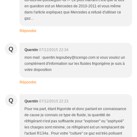
du-bus-de-puisseguin<br /> Le plus marrant c'est que le bus
en question est un Mercedes de 2010-2011 et vous même
dans l'article expliquez que Mercedes a refusé d'utiliser ce
gaz...
Répondre
Q
Quentin
07/12/2015 22:34
mon mail : quentin.legoubey@scengo.com si vous voulez un
complément d'information sur les fluides frigorigène je suis à
votre disposition
Répondre
Q
Quentin
07/12/2015 22:23
Pour ma part, étant frigoriste et donc parlant en connaissance
de cause je connais ce type de fluide, la quantité de
réfrigérant n'est pas suffisante pour "exploser" ou "asphyxié"
les charges sont minime, ce réfrigérant est un remplacent de
l'actuel R134a . Pour votre "culture" ce gaz est trés polluant