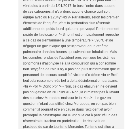
les nouveaux modèles à partir de 1/01/2011, et pour tout les
véhicules à partir du 1/01/2017, le bus n'entre dans aucune
de ces catégories, il n'y a donc aucune chance qu'il soit
équipé avec du R1234yf.<br /> Par ailleurs, selon les premier
éléments de l'enquête, c'est la perforation d'un réservoir
additionnel du poids lourd qui aurait provoqué l'embrasement
rapide de l'autocar.<br /> Sinon il est principalement reproché
à ce gaz de s'enflammer à une température > 590°C et de
dégager un gaz toxique qui peut provoquer un œdème
pulmonaire dans les heures qui suivent son inhalation. Mais
les comptes rendus de l'accident précisent que les victimes
sont mortes d’asphyxie lié à la combustion qui a consommé
tout l'oxygène de l'air. Il n'y a pas non plus d'information que le
personnel de secours aurait été victime d’œdème.<br /> Bref
tout cela ressemble très fort à de la désinformation partisane.
<br /> <br /> Donc :<br /> - Non, ce gaz étasunien ne devient
pas obligatoire en 2017<br /> - Non, la clim n'est pas à l'avant
des bus chez Mercedes mais sur le toit<br /> - Le gaz en
question n'étant pas utilisé chez Mercedes, on voit pas bien
comment il pourrait être en cause dans l'accident et avoir
provoqué la catastrophe.<br /> <br /> le car à percuté un des
réservoirs du tracteur en portefeuille .. le réservoir en
plastique du car de tourisme Mercédes Turismo est situé à