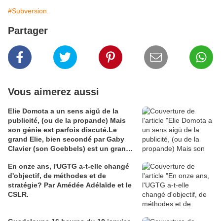
#Subversion.
Partager
Vous aimerez aussi
Elie Domota a un sens aigü de la
publicité, (ou de la propande) Mais
son génie est parfois discuté.Le
grand Elie, bien secondé par Gaby
Clavier (son Goebbels) est un grand
communicateur. Mais communicateur
En onze ans, l'UGTG a-t-elle changé
de quoi ? Les Guadeloupéens sont
d'objectif, de méthodes et de
divisés à ce sujet et Elie en voudra à
stratégie? Par Amédée Adélaïde et le
leur majorité que son génie ne séduit
CSLR.
pas. C'est comme en amour le fluide
est souvent capricieux. Pour en juger
j'ai cho