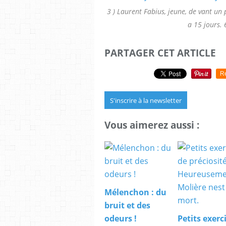
3 ) Laurent Fabius, jeune, de vant un 
a 15 jours. 6
PARTAGER CET ARTICLE
R
S'inscrire à la newsletter
Vous aimerez aussi :
Mélenchon : du
bruit et des
odeurs !
Petits exerc