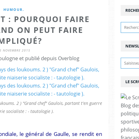
HUMOUR.
RECHE
T : POURQUOI FAIRE
AND ON PEUT FAIRE
MPLIQUÉ?
NEWSL
6 NOVEMBRE 2015
ulogne et publié depuis Overblog
LE SC
ukoums. 2 ) "Grand chef" Gaulois, partant t'en guerre
Blog de
rie socialiste : - tautologie ).
politiq
sportive
philoso
diale, le général de Gaulle, se rendit en
françai