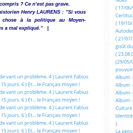
n compris ? Ce n’est pas grave.
( 17/06/
'historien Henry LAURENS : "Si vous
Certitu
 chose à la politique au Moyen-
( 19/10/
ous a mal expliqué." |
Autodes
( 21/07/
goût du
( 23.08.
(29/05/
pouvoir
Album -
Album -
Album -
Album 
Culture 
Identité
).
La pens