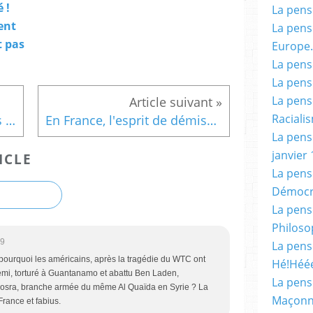
 !
La pensé
ent
La pensé
t pas
Europe.
La pensé
La pensé
La pensé
Racialis
Des réactions intéressantes aux évènements terroristes de France suite aux attentas du 13 janvier ( débat avec Jacky Dahomay, et commentaires du Scrutateur. ).
En France, l'esprit de démission et de COLLABORATION s'organise.
La pensé
janvier 
ICLE
La pens
Démocr
La pensé
Philoso
09
La pens
ourquoi les américains, après la tragédie du WTC ont
Hé!Héé
mi, torturé à Guantanamo et abattu Ben Laden,
La pensé
 Nosra, branche armée du même Al Quaïda en Syrie ? La
Maçonn
rance et fabius.