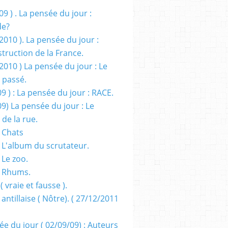
09 ) . La pensée du jour :
de?
2010 ). La pensée du jour :
truction de la France.
2010 ) La pensée du jour : Le
 passé.
09 ) : La pensée du jour : RACE.
09) La pensée du jour : Le
 de la rue.
 Chats
 L'album du scrutateur.
 Le zoo.
- Rhums.
( vraie et fausse ).
 antillaise ( Nôtre). ( 27/12/2011
ée du jour ( 02/09/09) : Auteurs