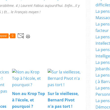
difficile
problème. 4 ) Laurent Fabius aujourd'hui. Enfin...il y
La pensé
 ) Et... le Français moyen !
Massacr
La pensé
facteur d
La pensé
epost
0
Intellec
La pensé
Intellig
La pensé
Jobards
La pensé
( à Bar
La pens
Non au Krop Top
Sur la vieillesse,
Person
à l'école, et
Bernard Pivot
La pens
ices
pourquoi ?
n'a pas tort !
Démocr