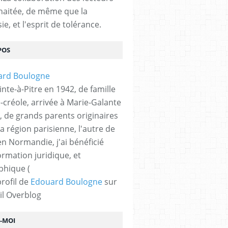
haitée, de même que la
ie, et l'esprit de tolérance.
POS
nte-à-Pitre en 1942, de famille
-créole, arrivée à Marie-Galante
, de grands parents originaires
la région parisienne, l'autre de
n Normandie, j'ai bénéficié
ormation juridique, et
phique (
profil de
Edouard Boulogne
sur
il Overblog
Z-MOI