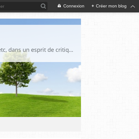
Connexion
+
Créer mon blog
Blog destiné à commenter l'actualité, politique, économique, culturelle, sportive, etc, dans un esprit de critique philosophique, d'esprit chrétien et français.La collaboration des lecteurs est souhaitée, de même que la courtoisie, et l'esprit de tolérance.