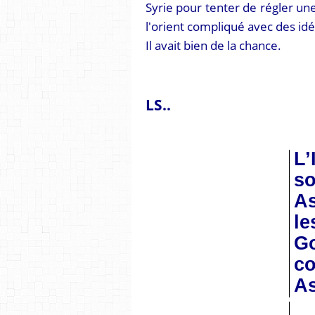
Syrie pour tenter de régler une 
l'orient compliqué avec des idé
Il avait bien de la chance.
LS..
L’
so
As
l
G
co
As