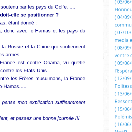
( 03/06/
t soutenu par les pays du Golfe. ....
Honneu
it-elle se positionner ?
( 04/09/
 pas, étant donné :
commun
a, donc avec le Hamas et les pays du
( 07/10
media e
 la Russie et la Chine qui soutiennent
( 08/09/
es armes....
ventre 
 France est contre Obama, vu qu'elle
( 09/06/
l'Espér
contre les Etats-Unis .
( 12/09/
ntre les Frères musulmans, la France
Politess
ro-Hamas.....
( 13/06/
Ressent
e pense mon explication suffisamment
( 15/06/
Polémis
nt, et passez une bonne journée !!!
( 16/06/
Noël?