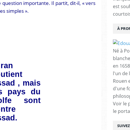
question importante. Il partit, dit-il, « vers
est sou
es simples ».
courtois
À PRO
Né à Poi
blanche
Iran
en 1658
utient
l'un de 
Rouen e
sad , mais
d'une f
es pays du
philoso
olfe sont
Voir le 
ntre
le porta
sad.
SUIVE