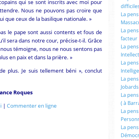
 copains qui se sont inscrits avec moi pour
difficile
attendre. Nous ne pouvons pas croire que
La pensé
ui que ceux de la basilique nationale. »
Massacr
La pensé
s le pape sont aussi contents et fous de
facteur d
qu’il sera dans notre cour, précise-t-il. Grâce
La pensé
s nous témoigne, nous ne nous sentons pas
Intellec
s en paix et dans la prière. »
La pensé
 plus. Je suis tellement béni », conclut
Intellig
La pensé
Jobards
tance Roques
La pensé
( à Bar
i
|
Commenter en ligne
La pens
Person
La pens
Démocr