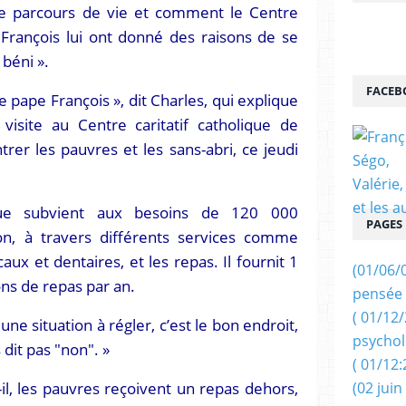
ile parcours de vie et comment le Centre
e François lui ont donné des raisons de se
béni ».
FACEB
e pape François », dit Charles, qui explique
visite au Centre caritatif catholique de
rer les pauvres et les sans-abri, ce jeudi
ique subvient aux besoins de 120 000
PAGES
n, à travers différents services comme
ux et dentaires, et les repas. Il fournit 1
(01/06/
ions de repas par an.
pensée 
( 01/12
ne situation à régler, c’est le bon endroit,
psychol
 dit pas "non". »
( 01/12:
-il, les pauvres reçoivent un repas dehors,
(02 juin