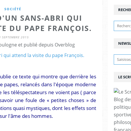
SOCIÉTÉ
RECHE
'UN SANS-ABRI QUI
TE DU PAPE FRANÇOIS.
4 SEPTEMBRE 2015
NEWSL
ulogne et publié depuis Overblog
ublie ce texte qui montre que derrière les
LE SC
 de papes, relancés dans l'époque moderne
ue les téléspectateurs ne voient pas ( parce
Blog de
savoir une foule de « petites choses » de
politiq
tions quasi mystiques, dont les effets sont
sportive
s sur l'âme des hommes.
philoso
françai