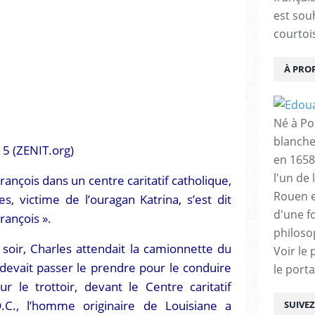
est sou
courtois
À PRO
Né à Poi
blanche
5 (ZENIT.org)
en 1658
l'un de 
 François dans un centre caritatif catholique,
Rouen e
, victime de l’ouragan Katrina, s’est dit
d'une f
rançois ».
philoso
oir, Charles attendait la camionnette du
Voir le 
i devait passer le prendre pour le conduire
le porta
 le trottoir, devant le Centre caritatif
.C., l’homme originaire de Louisiane a
SUIVE