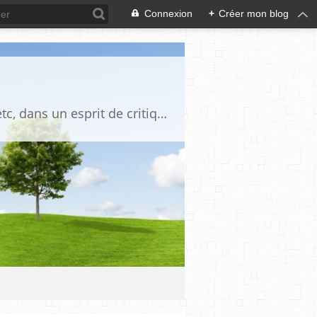
Connexion
+
Créer mon blog
Blog destiné à commenter l'actualité, politique, économique, culturelle, sportive, etc, dans un esprit de critique philosophique, d'esprit chrétien et français.La collaboration des lecteurs est souhaitée, de même que la courtoisie, et l'esprit de tolérance.