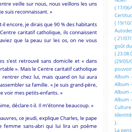
ntre veille sur nous, nous veillons les uns
( 17/06/
 Je suis reconnaissant. »
Certitu
( 19/10/
-il encore, je dirais que 90 % des habitants
Autodes
entre caritatif catholique, ils connaissent
( 21/07/
aviez que la peau sur les os, on ne vous
goût du
( 23.08.
es s’est retrouvé sans domicile et « dans
(29/05/
table ». Mais le Centre caritatif catholique
pouvoir
e rentrer chez lui, mais quand on lui aura
Album -
assembler sa famille. « Je suis grand-père,
Album -
Album -
 de voir mes petits-enfants. »
Album 
aime, déclare-t-il. Il m’étonne beaucoup. »
Culture 
Identité
auvres, ce jeudi, explique Charles, le pape
).
ne femme sans-abri qui lui lira un poème
La pens