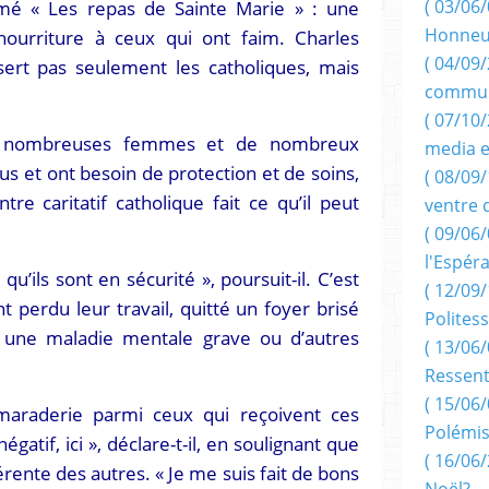
 « Les repas de Sainte Marie » : une
( 03/06/
Honneu
nourriture à ceux qui ont faim. Charles
( 04/09/
sert pas seulement les catholiques, mais
commun
( 07/10
de nombreuses femmes et de nombreux
media e
us et ont besoin de protection et de soins,
( 08/09/
e caritatif catholique fait ce qu’il peut
ventre 
( 09/06/
l'Espér
 qu’ils sont en sécurité », poursuit-il. C’est
( 12/09/
t perdu leur travail, quitté un foyer brisé
Politess
une maladie mentale grave ou d’autres
( 13/06/
Ressent
( 15/06/
amaraderie parmi ceux qui reçoivent ces
Polémis
négatif, ici », déclare-t-il, en soulignant que
( 16/06/
érente des autres. « Je me suis fait de bons
Noël?