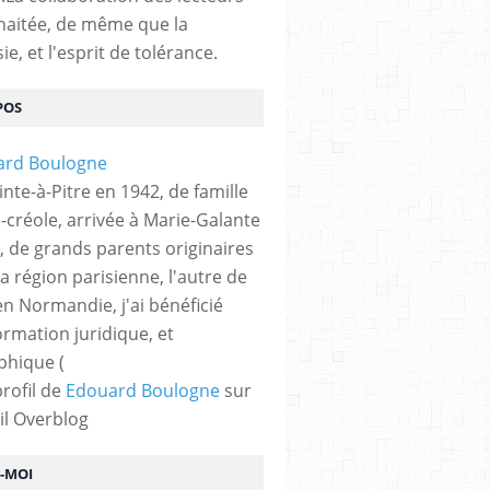
haitée, de même que la
ie, et l'esprit de tolérance.
POS
nte-à-Pitre en 1942, de famille
-créole, arrivée à Marie-Galante
, de grands parents originaires
la région parisienne, l'autre de
n Normandie, j'ai bénéficié
ormation juridique, et
phique (
profil de
Edouard Boulogne
sur
il Overblog
Z-MOI