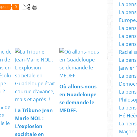
La pensé
epost
0
La pensé
Europe.
La pensé
La pensé
La pensé
Racialis
La pensé
janvier 
La pens
Démocr
Où allons-nous
La pensé
en Guadeloupe
Philoso
se demande le
La pens
La Tribune Jean-
MEDEF.
Hé!Héé
Marie NOL :
La pensé
L'explosion
Maçonn
sociétale en