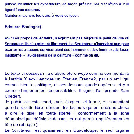
puisse identifier les expéditeurs de façon précise. Ma discrétion à leur
égard étant assurée.
Maintenant, chers lecteurs, à vous de jouer.
Edouard Boulogne) .
PS : Les propos de lecteurs, n'expriment pas toujours le point de vue du
Scrutateur. Ils s'expriment librement. Le Scrutateur n'intervient que pour
écarter les attaques qui viseraient des hommes et des femmes, de façon
insultante, « au-dessous de la ceinture » comme on dit.
Le texte ci-dessous m'a d'abord été envoyé comme commentaire
à l'article
Y a-t-il encore un Etat en France?,
par un ami, qui
connait bien la politique, et ses dessous guadeloupéens, et y a
exercé d'importantes responsabilités. Il signe d'un pseudo Xam
Cirederf.
Je publie ce texte court, mais éloquent et ferme, en souhaitant
que dans cette libre rubrique, les lecteurs qui ont quelque chose
à dire le dise, en toute liberté ( conformément à la ligne
déontologique définie ci-dessus, et qui paraît régulièrement en
tête de rubrique ).
Le Scrutateur, est quasiment, en Guadeloupe, le seul organe