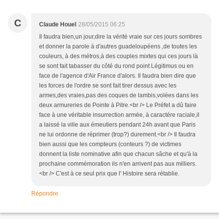
C
Claude Houel
28/05/2015 06:25
Il faudra bien,un jour,dire la vérité vraie sur ces jours sombres
et donner la parole à d'autres guadeloupéens ,de toutes les
couleurs, à des métros,à des couples mixtes qui ces jours là
se sont fait tabasser du côté du rond point Légitimus ou en
face de l'agence d'Air France d'alors. Il faudra bien dire que
les forces de l'ordre se sont fait tirer dessus avec les
armes,des vraies,pas des coques de lambis,volées dans les
deux armureries de Pointe à Pitre.<br /> Le Préfet a dû faire
face à une véritable insurrection armée, à caractére raciale,il
a laissé la ville aux émeutiers pendant 24h avant que Paris
ne lui ordonne de réprimer (trop?) durement.<br /> Il faudra
bien aussi que les compteurs (conteurs ?) de victimes
donnent la liste nominative afin que chacun sâche et qu'à la
prochaine commémoration ils n'en arrivent pas aux milliers.
<br /> C'est à ce seul prix que l' Histoire sera rétablie.
Répondre