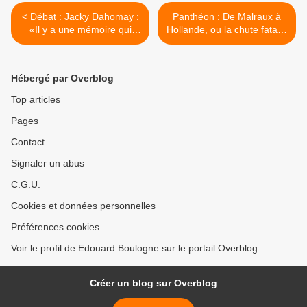
< Débat : Jacky Dahomay :
Panthéon : De Malraux à
«Il y a une mémoire qui
Hollande, ou la chute fatale.
libère et une mémoire qui
>
emprisonne»
Hébergé par Overblog
Top articles
Pages
Contact
Signaler un abus
C.G.U.
Cookies et données personnelles
Préférences cookies
Voir le profil de Edouard Boulogne sur le portail Overblog
Créer un blog sur Overblog