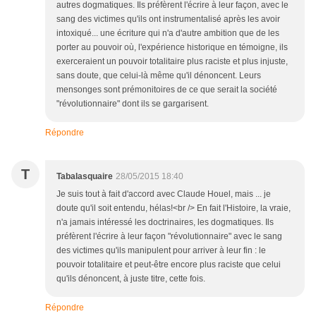
autres dogmatiques. Ils préfèrent l'écrire à leur façon, avec le
sang des victimes qu'ils ont instrumentalisé après les avoir
intoxiqué... une écriture qui n'a d'autre ambition que de les
porter au pouvoir où, l'expérience historique en témoigne, ils
exerceraient un pouvoir totalitaire plus raciste et plus injuste,
sans doute, que celui-là même qu'il dénoncent. Leurs
mensonges sont prémonitoires de ce que serait la société
"révolutionnaire" dont ils se gargarisent.
Répondre
T
Tabalasquaire
28/05/2015 18:40
Je suis tout à fait d'accord avec Claude Houel, mais ... je
doute qu'il soit entendu, hélas!<br /> En fait l'Histoire, la vraie,
n'a jamais intéressé les doctrinaires, les dogmatiques. Ils
préfèrent l'écrire à leur façon "révolutionnaire" avec le sang
des victimes qu'ils manipulent pour arriver à leur fin : le
pouvoir totalitaire et peut-être encore plus raciste que celui
qu'ils dénoncent, à juste titre, cette fois.
Répondre