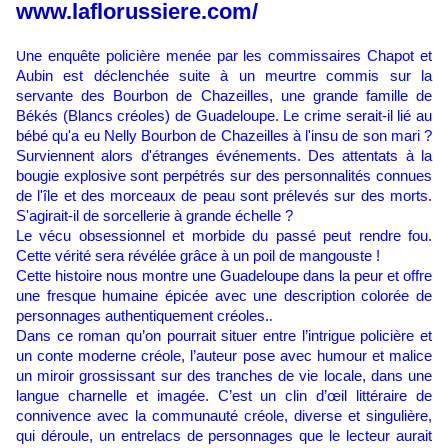
www.laflorussiere.com/
U
ne enquête policière menée par les commissaires Chapot et
Aubin est déclenchée suite à un meurtre commis sur la
servante des Bourbon de Chazeilles, une grande famille de
Békés (Blancs créoles) de Guadeloupe. Le crime serait-il lié au
bébé qu'a eu Nelly Bourbon de Chazeilles à l'insu de son mari ?
Surviennent alors d'étranges événements. Des attentats à la
bougie explosive sont perpétrés sur des personnalités connues
de l'île et des morceaux de peau sont prélevés sur des morts.
S'agirait-il de sorcellerie à grande échelle ?
Le vécu obsessionnel et morbide du passé peut rendre fou.
Cette vérité sera révélée grâce à un poil de mangouste !
Cette histoire nous montre une Guadeloupe dans la peur et offre
une fresque humaine épicée avec une description colorée de
personnages authentiquement créoles.
.
Dans ce roman qu’on pourrait situer entre l’intrigue policière et
un conte moderne créole, l’auteur pose avec humour et malice
un miroir grossissant sur des tranches de vie locale, dans une
langue charnelle et imagée. C’est un clin d’œil littéraire de
connivence avec la communauté créole, diverse et singulière,
qui déroule, un entrelacs de personnages que le lecteur aurait