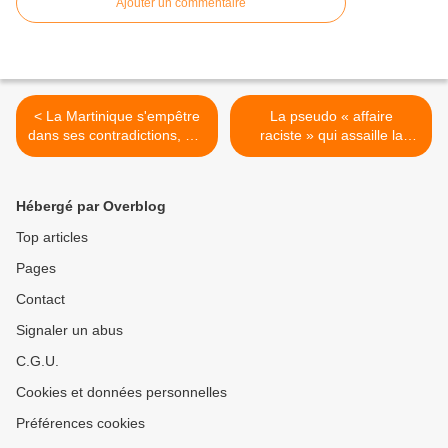
Ajouter un commentaire
< La Martinique s'empêtre
La pseudo « affaire
dans ses contradictions, par
raciste » qui assaille la
Luc André.
Guadeloupe ( Suite ). Les
avocats pieds nickelés
attaquent. >
Hébergé par Overblog
Top articles
Pages
Contact
Signaler un abus
C.G.U.
Cookies et données personnelles
Préférences cookies