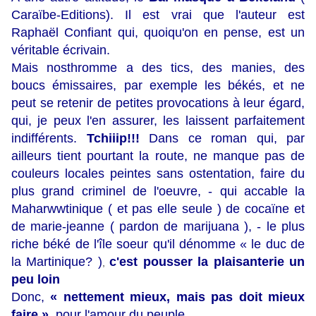
Caraïbe-Editions). Il est vrai que l'auteur est
Raphaël Confiant qui, quoiqu'on en pense, est un
véritable écrivain.
Mais nosthromme a des tics, des manies, des
boucs émissaires, par exemple les békés, et ne
peut se retenir de petites provocations à leur égard,
qui, je peux l'en assurer, les laissent parfaitement
indifférents.
Tchiiip!!!
Dans ce roman qui, par
ailleurs tient pourtant la route, ne manque pas de
couleurs locales peintes sans ostentation, faire du
plus grand criminel de l'oeuvre, - qui accable la
Maharwwtinique ( et pas elle seule ) de cocaïne et
de marie-jeanne ( pardon de marijuana ), - le plus
riche béké de l'île soeur qu'il dénomme « le duc de
la Martinique? )
c'est pousser la plaisanterie un
,
peu loin
Donc,
« nettement mieux, mais pas doit mieux
faire »
, pour l'amour du peuple.