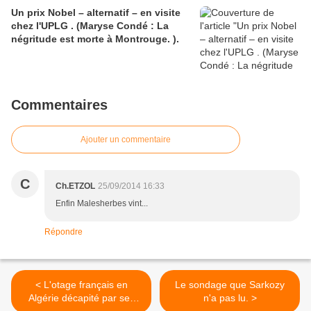
Un prix Nobel – alternatif – en visite
chez l'UPLG . (Maryse Condé : La
négritude est morte à Montrouge. ).
Commentaires
Ajouter un commentaire
C
Ch.ETZOL
25/09/2014 16:33
Enfin Malesherbes vint...
Répondre
< L'otage français en
Le sondage que Sarkozy
Algérie décapité par ses
n'a pas lu. >