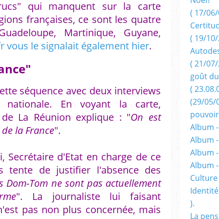
trucs" qui manquent sur la carte
( 17/06/
égions françaises, ce sont les quatre
Certitu
Guadeloupe, Martinique, Guyane,
( 19/10/
 vous le signalait également hier
.
Autodes
( 21/07/
rance"
goût du
( 23.08.
 cette séquence avec deux interviews
(29/05/
e nationale. En voyant la carte,
pouvoir
 de La Réunion explique : "
On est
Album -
 de la France
".
Album -
Album -
i, Secrétaire d'Etat en charge de ce
Album 
 tente de justifier l'absence des
Culture 
s Dom-Tom ne sont pas actuellement
Identité
orme
". La journaliste lui faisant
).
'est pas non plus concernée, mais
La pens