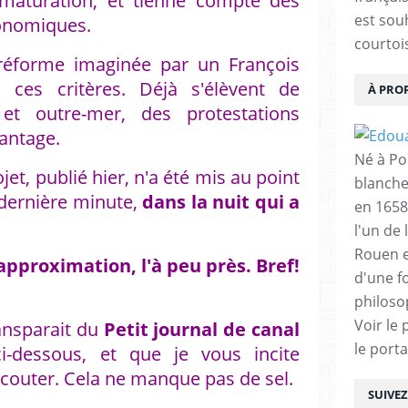
maturation, et tienne compte des
est sou
conomiques.
courtois
réforme imaginée par un François
 ces critères. Déjà s'élèvent de
À PRO
et outre-mer, des protestations
vantage.
Né à Poi
jet, publié hier, n'a été mis au point
blanche
e dernière minute,
dans la nuit qui a
en 1658
l'un de 
Rouen e
'approximation, l'à peu près. Bref!
d'une f
philoso
Voir le 
ransparait du
Petit journal de canal
le porta
i-dessous, et que je vous incite
écouter. Cela ne manque pas de sel.
SUIVE