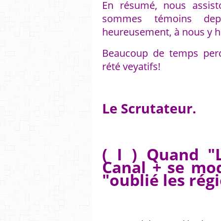
En résumé, nous assist
sommes témoins depu
heureusement, à nous y h
Beaucoup de temps perdu
rété veyatifs!
Le Scrutateur.
( I ) Quand "
Canal + se moq
"oublié les ré