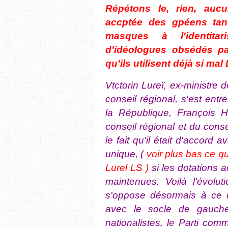
Répétons le, rien, auc
accptée des gpéens tant
masques à l'identita
d'idéologues obsédés pa
qu'ils utilisent déjà si mal 
Vtctorin Lureï, ex-ministre
conseil régional, s'est ent
la République, François H
conseil régional et du consei
le fait qu'il était d'accord 
unique, (
voir plus bas ce qu
Lurel LS )
si les dotations a
maintenues. Voilà l'évoluti
s'oppose désormais à ce 
avec le socle de gauche,
nationalistes, le Parti co