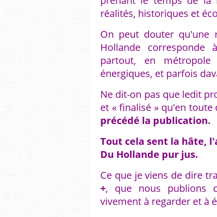
prenant le temps de la 
réalités, historiques et é
On peut douter qu'une 
Hollande corresponde à
partout, en métropole 
énergiques, et parfois da
Ne dit-on pas que ledit pro
et « finalisé » qu'en tout
précédé la publication.
Tout cela sent la hâte, l
Du Hollande pur jus.
Ce que je viens de dire t
+
, que nous publions c
vivement à regarder et à 