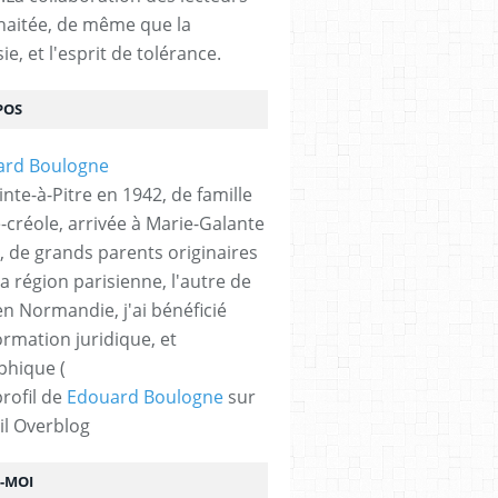
haitée, de même que la
ie, et l'esprit de tolérance.
POS
nte-à-Pitre en 1942, de famille
-créole, arrivée à Marie-Galante
, de grands parents originaires
la région parisienne, l'autre de
n Normandie, j'ai bénéficié
ormation juridique, et
phique (
profil de
Edouard Boulogne
sur
il Overblog
Z-MOI