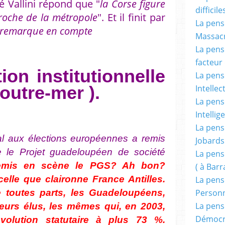
ré Vallini répond que "
la Corse figure
difficile
proche de la métropole
". Et il finit par
La pensé
e remarque en compte
Massacr
La pensé
facteur d
ion institutionnelle
La pensé
 outre-mer ).
Intellec
La pensé
Intellig
La pensé
nal aux élections européennes a remis
Jobards
e le Projet guadeloupéen de société
La pensé
remis en scène le PGS? Ah bon?
( à Bar
celle que claironne France Antilles.
La pens
Person
e toutes parts, les Guadeloupéens,
La pens
leurs élus, les mêmes qui, en 2003,
Démocr
évolution statutaire à plus 73 %.