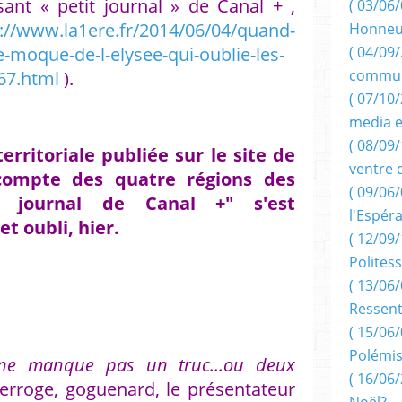
ssant « petit journal » de Canal + ,
( 03/06/
://www.la1ere.fr/2014/06/04/quand-
Honneu
se-moque-de-l-elysee-qui-oublie-les-
( 04/09/
commun
67.html
).
( 07/10
media e
( 08/09/
erritoriale publiée sur le site de
ventre 
 compte des quatre régions des
( 09/06/
t journal de Canal +" s'est
l'Espér
 oubli, hier.
( 12/09/
Politess
( 13/06/
Ressent
( 15/06/
Polémis
Il ne manque pas un truc...ou deux
( 16/06/
terroge, goguenard, le présentateur
Noël?