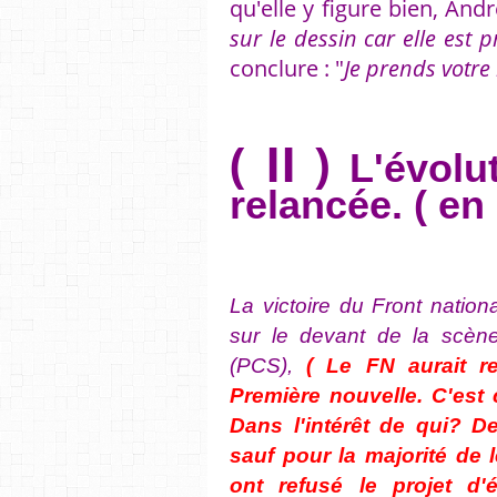
qu'elle y figure bien, And
sur le dessin car elle est 
conclure : "
Je prends votr
( II )
L'évolut
relancée. ( en
La victoire du Front natio
sur le devant de la scèn
(PCS),
( Le FN aurait 
Première nouvelle. C'est 
Dans l'intérêt de qui? D
sauf pour la majorité de 
ont refusé le projet d'