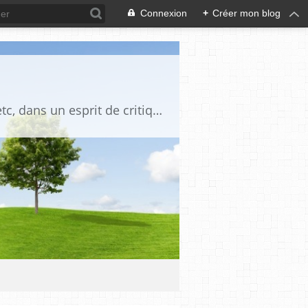
Connexion
+
Créer mon blog
Blog destiné à commenter l'actualité, politique, économique, culturelle, sportive, etc, dans un esprit de critique philosophique, d'esprit chrétien et français.La collaboration des lecteurs est souhaitée, de même que la courtoisie, et l'esprit de tolérance.