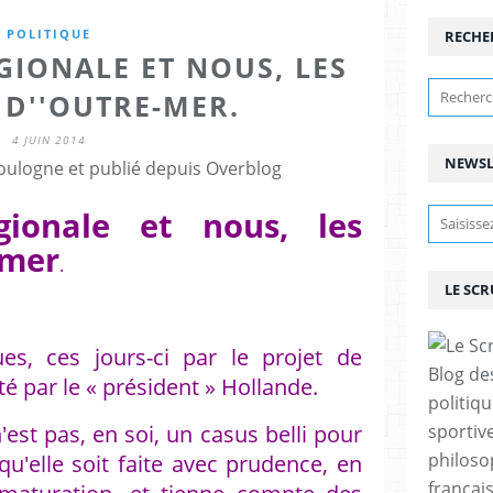
POLITIQUE
RECHE
GIONALE ET NOUS, LES
 D''OUTRE-MER.
4 JUIN 2014
NEWSL
ulogne et publié depuis Overblog
gionale et nous, les
-mer
.
LE SC
ues, ces jours-ci par le projet de
Blog de
té par le « président » Hollande.
politiq
'est pas, en soi, un casus belli pour
sportive
philoso
qu'elle soit faite avec prudence, en
françai