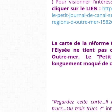
( Pour visionner l'intére
cliquer sur le LIEN :
http
le-petit-journal-de-canal-
regions-d-outre-mer-1582
La carte de la réforme t
l'Elysée ne tient pas
Outre-mer. Le "Peti
longuement moqué de cet
"
Regardez cette carte...
trucs...Ou trois trucs ?
" in