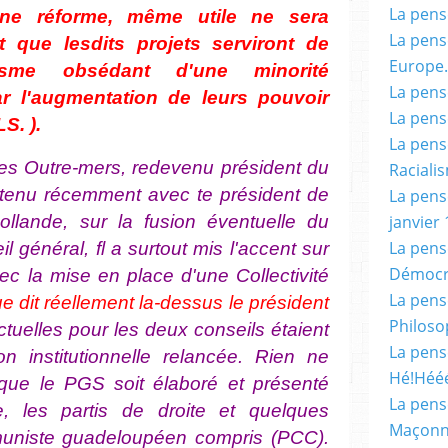
La pensé
une réforme, même utile ne sera
La pensé
 que lesdits projets serviront de
Europe.
risme obsédant d'une minorité
La pensé
r l'augmentation de leurs pouvoir
La pensé
LS. ).
La pensé
 des Outre-mers, redevenu président du
Racialis
retenu récemment avec te prési­dent de
La pensé
janvier 
ollande, sur la fusion éventuelle du
La pens
l général, fl a surtout mis l'accent sur
Démocr
avec la mise en place d'une Collectivité
La pensé
e dit réellement la-dessus le président
Philoso
ctuelles pour les deux con­seils étaient
La pens
on institutionnelle relancée. Rien ne
Hé!Héé
que le PGS soit élaboré et présenté
La pensé
 les partis de droite et quelques
Maçonn
mmuniste guadeloupéen compris (PCC).