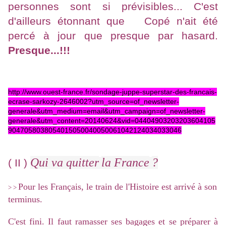
personnes sont si prévisibles... C'est
d'ailleurs étonnant que Copé n'ait été
percé à jour que presque par hasard.
Presque...!!!
http://www.ouest-france.fr/sondage-juppe-superstar-des-francais-
ecrase-sarkozy-2646002?utm_source=of_newsletter-
generale&utm_medium=email&utm_campaign=of_newsletter-
generale&utm_content=20140624&vid=04404903203203604105
9047058038054015050040050061042124034033046
Qui va quitter
la France
?
( II )
Pour les Français, le train de l'Histoire est arrivé à son
> >
terminus.
C'est fini. Il faut ramasser ses bagages et se préparer à