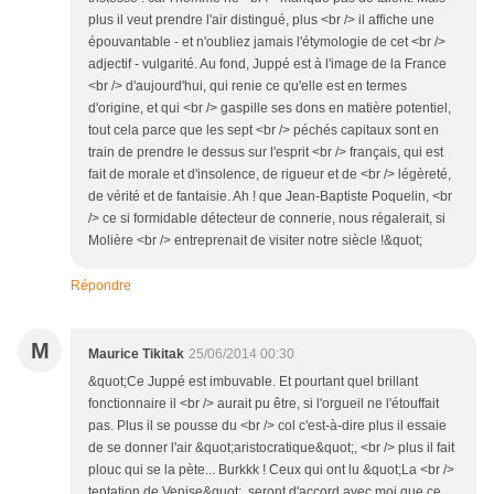
plus il veut prendre l'air distingué, plus <br /> il affiche une
épouvantable - et n'oubliez jamais l'étymologie de cet <br />
adjectif - vulgarité. Au fond, Juppé est à l'image de la France
<br /> d'aujourd'hui, qui renie ce qu'elle est en termes
d'origine, et qui <br /> gaspille ses dons en matière potentiel,
tout cela parce que les sept <br /> péchés capitaux sont en
train de prendre le dessus sur l'esprit <br /> français, qui est
fait de morale et d'insolence, de rigueur et de <br /> légèreté,
de vérité et de fantaisie. Ah ! que Jean-Baptiste Poquelin, <br
/> ce si formidable détecteur de connerie, nous régalerait, si
Molière <br /> entreprenait de visiter notre siècle !&quot;
Répondre
M
Maurice Tikitak
25/06/2014 00:30
&quot;Ce Juppé est imbuvable. Et pourtant quel brillant
fonctionnaire il <br /> aurait pu être, si l'orgueil ne l'étouffait
pas. Plus il se pousse du <br /> col c'est-à-dire plus il essaie
de se donner l'air &quot;aristocratique&quot;, <br /> plus il fait
plouc qui se la pète... Burkkk ! Ceux qui ont lu &quot;La <br />
tentation de Venise&quot;, seront d'accord avec moi que ce