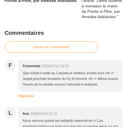
Pointe-à-Pitre, par Amédée Adélaïdee.
Commentaires
Ajouter un commentaire
F
Funambule
25/06/2014 18:54
Que n'était-il resté au Canada,le meilleur d'entre tous.<br />
Juppé,prochain locataire du Fg St Honoré.<br /> Même quand
l'heure de la retraite sonne,il rebondit in extremis
Répondre
L
livia
25/06/2014 01:11
Nous verrons quand les militants voteront!<br /> Ces
sondages bidons ne sont crus que par ce pauvre vieux, lui qui