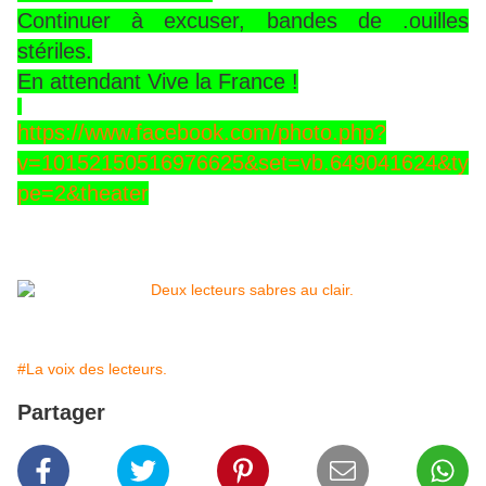
Continuer à excuser, bandes de .ouilles
stériles.
En attendant Vive la France !
https://www.facebook.com/photo.php?
v=10152150516976625&set=vb.649041624&ty
pe=2&theater
#La voix des lecteurs.
Partager