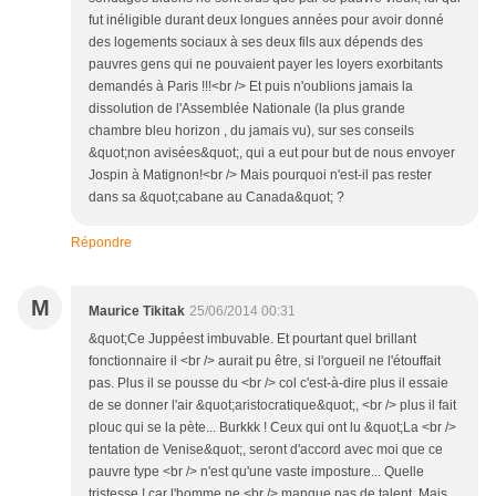
fut inéligible durant deux longues années pour avoir donné
des logements sociaux à ses deux fils aux dépends des
pauvres gens qui ne pouvaient payer les loyers exorbitants
demandés à Paris !!!<br /> Et puis n'oublions jamais la
dissolution de l'Assemblée Nationale (la plus grande
chambre bleu horizon , du jamais vu), sur ses conseils
&quot;non avisées&quot;, qui a eut pour but de nous envoyer
Jospin à Matignon!<br /> Mais pourquoi n'est-il pas rester
dans sa &quot;cabane au Canada&quot; ?
Répondre
M
Maurice Tikitak
25/06/2014 00:31
&quot;Ce Juppéest imbuvable. Et pourtant quel brillant
fonctionnaire il <br /> aurait pu être, si l'orgueil ne l'étouffait
pas. Plus il se pousse du <br /> col c'est-à-dire plus il essaie
de se donner l'air &quot;aristocratique&quot;, <br /> plus il fait
plouc qui se la pète... Burkkk ! Ceux qui ont lu &quot;La <br />
tentation de Venise&quot;, seront d'accord avec moi que ce
pauvre type <br /> n'est qu'une vaste imposture... Quelle
tristesse ! car l'homme ne <br /> manque pas de talent. Mais