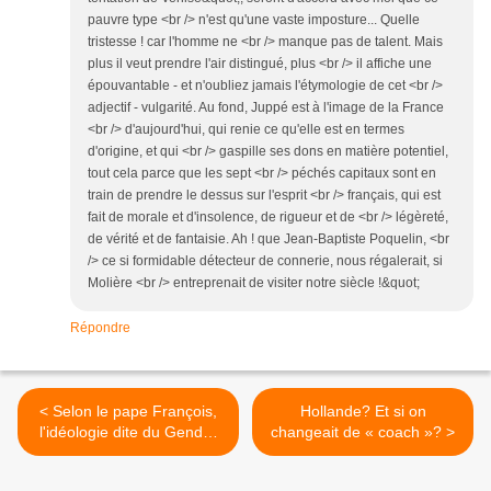
pauvre type <br /> n'est qu'une vaste imposture... Quelle
tristesse ! car l'homme ne <br /> manque pas de talent. Mais
plus il veut prendre l'air distingué, plus <br /> il affiche une
épouvantable - et n'oubliez jamais l'étymologie de cet <br />
adjectif - vulgarité. Au fond, Juppé est à l'image de la France
<br /> d'aujourd'hui, qui renie ce qu'elle est en termes
d'origine, et qui <br /> gaspille ses dons en matière potentiel,
tout cela parce que les sept <br /> péchés capitaux sont en
train de prendre le dessus sur l'esprit <br /> français, qui est
fait de morale et d'insolence, de rigueur et de <br /> légèreté,
de vérité et de fantaisie. Ah ! que Jean-Baptiste Poquelin, <br
/> ce si formidable détecteur de connerie, nous régalerait, si
Molière <br /> entreprenait de visiter notre siècle !&quot;
Répondre
< Selon le pape François,
Hollande? Et si on
l'idéologie dite du Gender
changeait de « coach »? >
est démoniaque