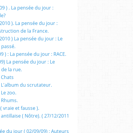
09 ) . La pensée du jour :
de?
2010 ). La pensée du jour :
truction de la France.
2010 ) La pensée du jour : Le
 passé.
09 ) : La pensée du jour : RACE.
09) La pensée du jour : Le
 de la rue.
 Chats
 L'album du scrutateur.
 Le zoo.
- Rhums.
( vraie et fausse ).
 antillaise ( Nôtre). ( 27/12/2011
ée du jour ( 02/09/09) : Auteurs