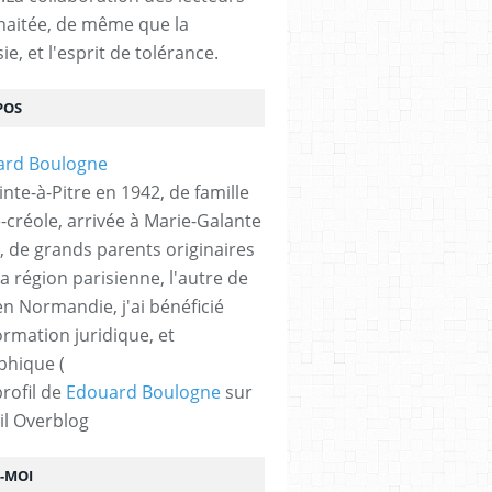
haitée, de même que la
ie, et l'esprit de tolérance.
POS
nte-à-Pitre en 1942, de famille
-créole, arrivée à Marie-Galante
, de grands parents originaires
la région parisienne, l'autre de
n Normandie, j'ai bénéficié
ormation juridique, et
phique (
profil de
Edouard Boulogne
sur
il Overblog
Z-MOI