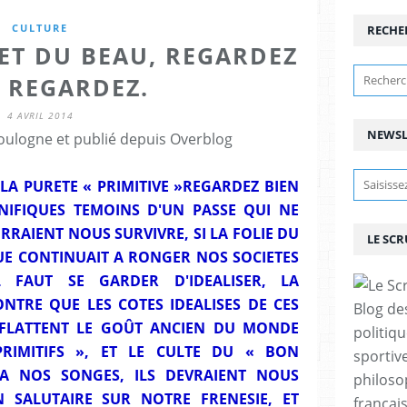
CULTURE
RECHE
ET DU BEAU, REGARDEZ
, REGARDEZ.
4 AVRIL 2014
NEWSL
ulogne et publié depuis Overblog
LA PURETE « PRIMITIVE »REGARDEZ BIEN
NIFIQUES TEMOINS D'UN PASSE QUI NE
RRAIENT NOUS SURVIVRE, SI LA FOLIE DU
LE SC
 CONTINUAIT A RONGER NOS SOCIETES
L FAUT SE GARDER D'IDEALISER, LA
TRE QUE LES COTES IDEALISES DE CES
Blog de
S FLATTENT LE GOÛT ANCIEN DU MONDE
politiq
RIMITIFS », ET LE CULTE DU « BON
sportive
LA NOS SONGES, ILS DEVRAIENT NOUS
philoso
 SALUTAIRE SUR NOTRE FRENESIE, ET
françai