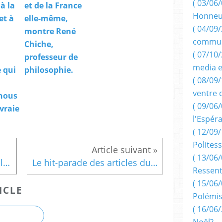
( 03/06/
à la
et de la France
Honneu
et à
elle-même,
( 04/09/
montre René
commun
Chiche,
( 07/10
professeur de
media e
 qui
philosophie.
( 08/09/
ventre 
 nous
( 09/06/
 vraie
l'Espér
( 12/09/
Politess
( 13/06/
Palmarès des lycées 2014 : les meilleurs établissements de France
Le hit-parade des articles du Scrutateur de cette semaine auprès de ses lecteurs.
Ressent
( 15/06/
ICLE
Polémis
( 16/06/
Noël?