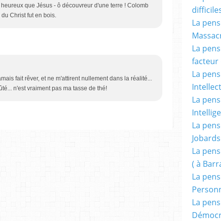
us heureux que Jésus - ô découvreur d'une terre ! Colomb
difficile
e du Christ fut en bois.
La pensé
Massacr
La pensé
facteur d
La pensé
ais fait rêver, et ne m'attirent nullement dans la réalité...
Intellec
goûté... n'est vraiment pas ma tasse de thé!
La pensé
Intellig
La pensé
Jobards
La pensé
( à Bar
La pens
Person
La pens
Démocr