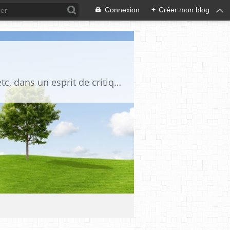
Connexion
+
Créer mon blog
Blog destiné à commenter l'actualité, politique, économique, culturelle, sportive, etc, dans un esprit de critique philosophique, d'esprit chrétien et français.La collaboration des lecteurs est souhaitée, de même que la courtoisie, et l'esprit de tolérance.