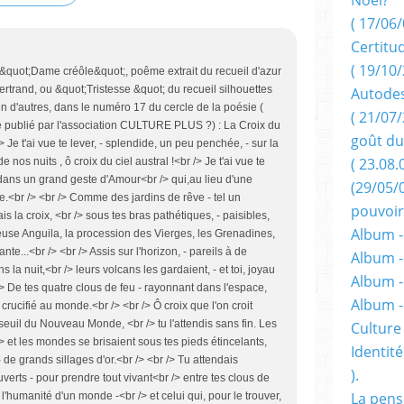
( 17/06/
Certitu
( 19/10/
&quot;Dame créôle&quot;, poême extrait du recueil d'azur
rtrand, ou &quot;Tristesse &quot; du recueil silhouettes
Autodes
en d'autres, dans le numéro 17 du cercle de la poésie (
( 21/07/
tre publié par l'association CULTURE PLUS ?) : La Croix du
goût du
 Je t'ai vue te lever, - splendide, un peu penchée, - sur la
( 23.08.
 nos nuits , ô croix du ciel austral !<br /> Je t'ai vue te
- dans un grand geste d'Amour<br /> qui,au lieu d'une
(29/05/
ile.<br /> <br /> Comme des jardins de rêve - tel un
pouvoir
s la croix, <br /> sous tes bras pathétiques, - paisibles,
Album -
leuse Anguila, la procession des Vierges, les Grenadines,
nte...<br /> <br /> Assis sur l'horizon, - pareils à de
Album -
 la nuit,<br /> leurs volcans les gardaient, - et toi, joyau
Album -
 /> De tes quatre clous de feu - rayonnant dans l'espace,
Album 
rucifié au monde.<br /> <br /> Ô croix que l'on croit
Au seuil du Nouveau Monde, <br /> tu l'attendis sans fin. Les
Culture 
> et les mondes se brisaient sous tes pieds étincelants,
Identité
 de grands sillages d'or.<br /> <br /> Tu attendais
).
verts - pour prendre tout vivant<br /> entre tes clous de
La pens
l'humanité d'un monde -<br /> et celui qui, pour le trouver,