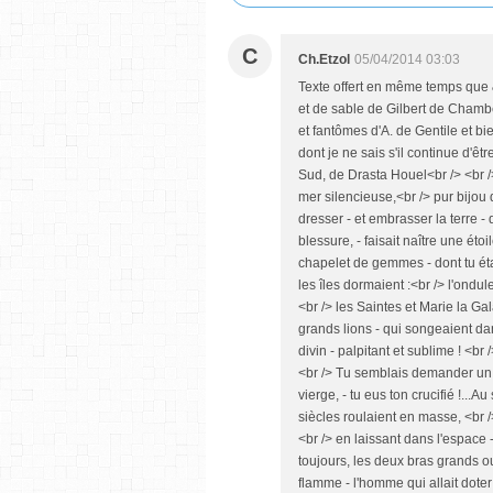
C
Ch.Etzol
05/04/2014 03:03
Texte offert en même temps que 
et de sable de Gilbert de Chambe
et fantômes d'A. de Gentile et bi
dont je ne sais s'il continue d'ê
Sud, de Drasta Houel<br /> <br />
mer silencieuse,<br /> pur bijou de
dresser - et embrasser la terre 
blessure, - faisait naître une éto
chapelet de gemmes - dont tu étai
les îles dormaient :<br /> l'ondu
<br /> les Saintes et Marie la Gala
grands lions - qui songeaient dans
divin - palpitant et sublime ! <br
<br /> Tu semblais demander un c
vierge, - tu eus ton crucifié !...
siècles roulaient en masse, <br /
<br /> en laissant dans l'espace -
toujours, les deux bras grands ou
flamme - l'homme qui allait doter 