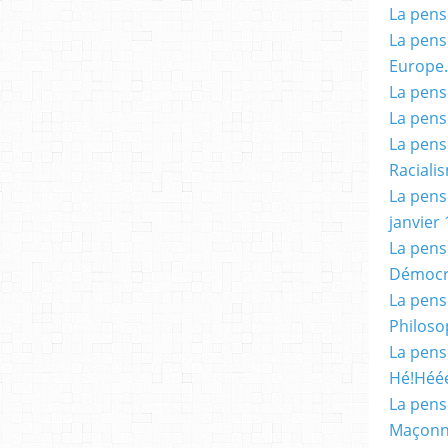
La pensé
La pensé
Europe.
La pensé
La pensé
La pensé
Racialis
La pensé
janvier 
La pens
Démocr
La pensé
Philoso
La pens
Hé!Héé
La pensé
Maçonn