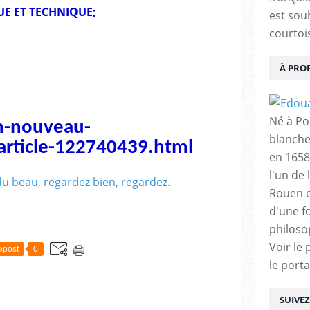
E ET TECHNIQUE;
est sou
courtois
À PRO
Né à Poi
n-nouveau-
blanche
rticle-122740439.html
en 1658
l'un de 
Rouen e
d'une f
philoso
Voir le 
epost
0
le porta
SUIVE