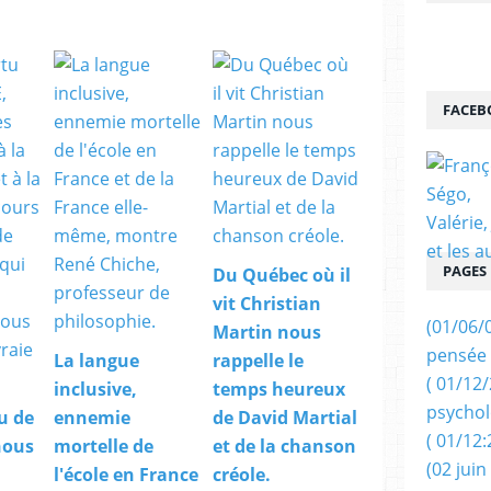
FACEB
PAGES
Du Québec où il
vit Christian
(01/06/
Martin nous
pensée 
La langue
rappelle le
( 01/12
inclusive,
temps heureux
psychol
u de
ennemie
de David Martial
( 01/12:
nous
mortelle de
et de la chanson
(02 juin
l'école en France
créole.