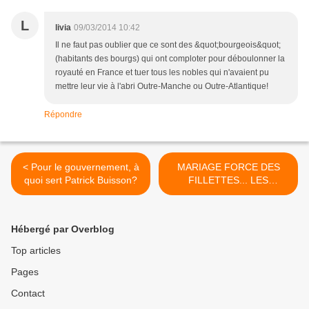
L
livia
09/03/2014 10:42
Il ne faut pas oublier que ce sont des &quot;bourgeois&quot;
(habitants des bourgs) qui ont comploter pour déboulonner la
royauté en France et tuer tous les nobles qui n'avaient pu
mettre leur vie à l'abri Outre-Manche ou Outre-Atlantique!
Répondre
< Pour le gouvernement, à
MARIAGE FORCE DES
quoi sert Patrick Buisson?
FILLETTES... LES
CATHOLIQUES AUSSI ?
(par Marc Le Stahler) Un
nouvel article vient de
Hébergé par Overblog
paraître sur Minurne
Résistance >
Top articles
Pages
Contact