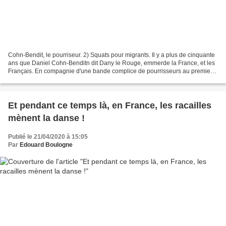
Cohn-Bendit, le pourriseur. 2) Squats pour migrants. Il y a plus de cinquante
ans que Daniel Cohn-Benditn dit Dany le Rouge, emmerde la France, et les
Français. En compagnie d'une bande complice de pourrisseurs au premier
rang desquels se trouvent Jack...
Et pendant ce temps là, en France, les racailles
mènent la danse !
Publié le 21/04/2020 à 15:05
Par
Edouard Boulogne