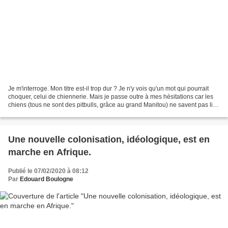
Je m'interroge. Mon titre est-il trop dur ? Je n'y vois qu'un mot qui pourrait
choquer, celui de chiennerie. Mais je passe outre à mes hésitations car les
chiens (tous ne sont des pitbulls, grâce au grand Manitou) ne savent pas lire.
Hélas ! Il y a aussi...
Une nouvelle colonisation, idéologique, est en
marche en Afrique.
Publié le 07/02/2020 à 08:12
Par
Edouard Boulogne