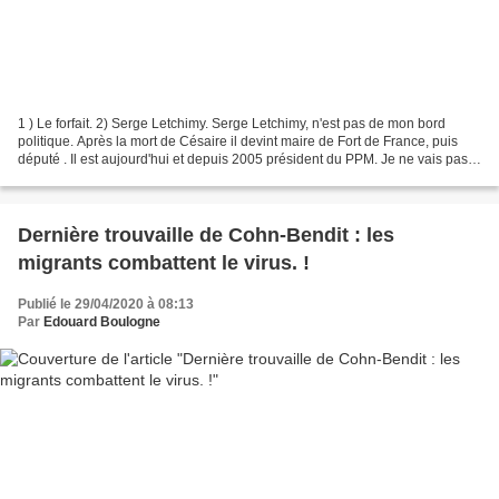
1 ) Le forfait. 2) Serge Letchimy. Serge Letchimy, n'est pas de mon bord
politique. Après la mort de Césaire il devint maire de Fort de France, puis
député . Il est aujourd'hui et depuis 2005 président du PPM. Je ne vais pas
faire l'éloge d'un homme...
Dernière trouvaille de Cohn-Bendit : les
migrants combattent le virus. !
Publié le 29/04/2020 à 08:13
Par
Edouard Boulogne