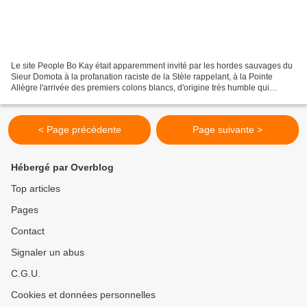
Le site People Bo Kay était apparemment invité par les hordes sauvages du
Sieur Domota à la profanation raciste de la Stèle rappelant, à la Pointe
Allègre l'arrivée des premiers colons blancs, d'origine très humble qui
défrichèrent la Guadeloupe après...
< Page précédente
Page suivante >
Hébergé par Overblog
Top articles
Pages
Contact
Signaler un abus
C.G.U.
Cookies et données personnelles