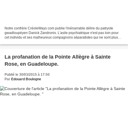
Notre confrère CréoleWays com publie l'inénarrable délire du patryote
gwadloupéyen Danick Zandronis. L'asile psychiatrique n'est pas loin pour
cet individu et ses malheureux compagnons séparatistes qui ne sont plus
pris au sérieux que par une certaine...
La profanation de la Pointe Allègre à Sainte
Rose, en Guadeloupe.
Publié le 30/03/2015 à 17:50
Par
Edouard Boulogne