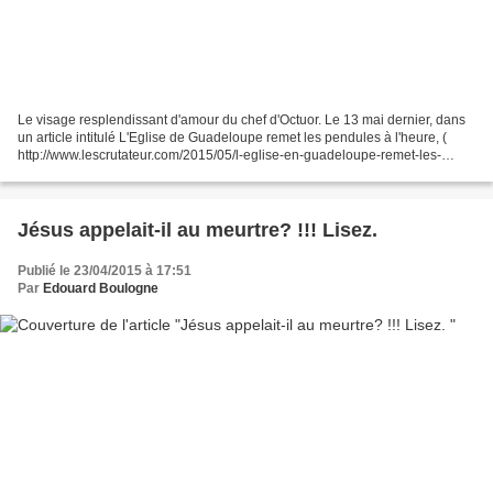
Le visage resplendissant d'amour du chef d'Octuor. Le 13 mai dernier, dans
un article intitulé L'Eglise de Guadeloupe remet les pendules à l'heure, (
http://www.lescrutateur.com/2015/05/l-eglise-en-guadeloupe-remet-les-
pendules-a-l-heure.html#ob ) je...
Jésus appelait-il au meurtre? !!! Lisez.
Publié le 23/04/2015 à 17:51
Par
Edouard Boulogne