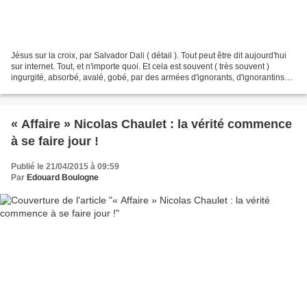
Jésus sur la croix, par Salvador Dali ( détail ). Tout peut être dit aujourd'hui
sur internet. Tout, et n'importe quoi. Et cela est souvent ( très souvent )
ingurgité, absorbé, avalé, gobé, par des armées d'ignorants, d'ignorantins
ignorantissimes, et...
« Affaire » Nicolas Chaulet : la vérité commence
à se faire jour !
Publié le 21/04/2015 à 09:59
Par
Edouard Boulogne