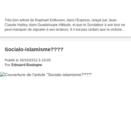
Très bon article de Raphaël Enthoven, dans l'Express, relayé par Jean-
Claude Halley, dans Guadeloupe-Attitude, et que le Scrutateur à son tour ne
peut manquer de signaler à ses lecteurs. Il n’est pas certain que la victoire
de François Hollande ait pour...
Socialo-islamisme????
Publié le 30/10/2012 à 19:05
Par
Edouard Boulogne