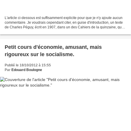
L'article ci-dessous est suffisamment explicite pour que je n'y ajoute aucun
commentaire. Je voudrais cependant citer, en guise d'introduction, un texte
de Charles Péguy, écrit en 1907, dans un des Cahiers de la quinzaine, que
le philosophe chrétien (...
Petit cours d'économie, amusant, mais
rigoureux sur le socialisme.
Publié le 18/10/2012 à 15:55
Par
Edouard Boulogne