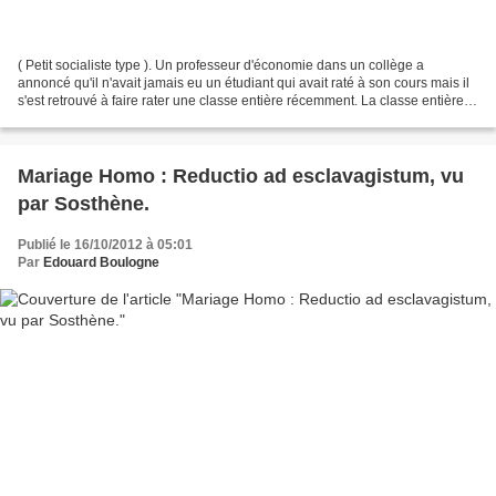
( Petit socialiste type ). Un professeur d'économie dans un collège a
annoncé qu'il n'avait jamais eu un étudiant qui avait raté à son cours mais il
s'est retrouvé à faire rater une classe entière récemment. La classe entière
avait insisté pour dire que...
Mariage Homo : Reductio ad esclavagistum, vu
par Sosthène.
Publié le 16/10/2012 à 05:01
Par
Edouard Boulogne