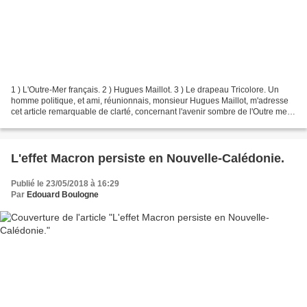
1 ) L'Outre-Mer français. 2 ) Hugues Maillot. 3 ) Le drapeau Tricolore. Un
homme politique, et ami, réunionnais, monsieur Hugues Maillot, m'adresse
cet article remarquable de clarté, concernant l'avenir sombre de l'Outre mer
français, si nous n'intervenons...
L'effet Macron persiste en Nouvelle-Calédonie.
Publié le 23/05/2018 à 16:29
Par
Edouard Boulogne