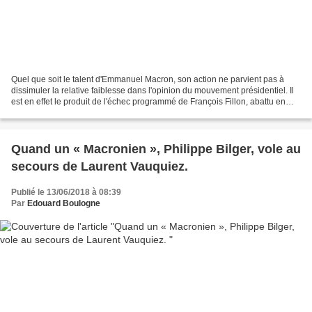
Quel que soit le talent d'Emmanuel Macron, son action ne parvient pas à
dissimuler la relative faiblesse dans l'opinion du mouvement présidentiel. Il
est en effet le produit de l'échec programmé de François Fillon, abattu en
plein vol par les spadassins...
Quand un « Macronien », Philippe Bilger, vole au
secours de Laurent Vauquiez.
Publié le 13/06/2018 à 08:39
Par
Edouard Boulogne