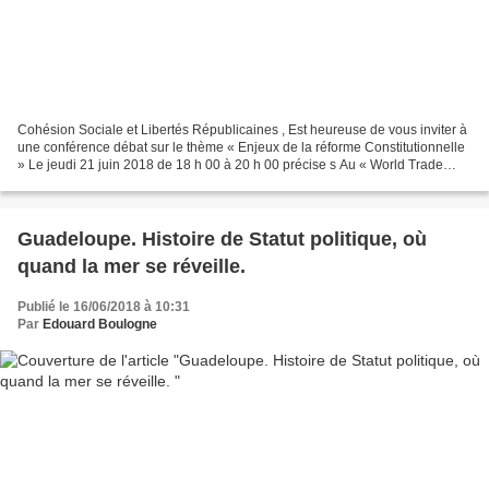
Cohésion Sociale et Libertés Républicaines , Est heureuse de vous inviter à
une conférence débat sur le thème « Enjeux de la réforme Constitutionnelle
» Le jeudi 21 juin 2018 de 18 h 00 à 20 h 00 précise s Au « World Trade
Center » de Jarry . Des personnalités...
Guadeloupe. Histoire de Statut politique, où
quand la mer se réveille.
Publié le 16/06/2018 à 10:31
Par
Edouard Boulogne