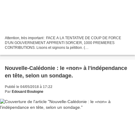
Attention, très important : FACE A LA TENTATIVE DE COUP DE FORCE
D'UN GOUVERNEMENT APPRENTI SORCIER, 1000 PREMIERES
CONTRIBUTIONS. Lisons et signons la pétition. (
https://www.change.org/p/11781436/u/22739277?
utm_medium=email&utm_source=petition_update&utm_campaign=328367
&sfmc_tk=IfM%2fBNQxsL2%2b4JqsRifafWsD8xedwUZHyoVBzUKebYhohkZ
ljQ%2bSEpVNBYNjSAqj&j=328367&sfmc_sub=237346514&l=32_HTML&u
Nouvelle-Calédonie : le «non» à l'indépendance
=58804622&mid=7259882&jb=1...
en tête, selon un sondage.
Publié le 04/05/2018 à 17:22
Par
Edouard Boulogne