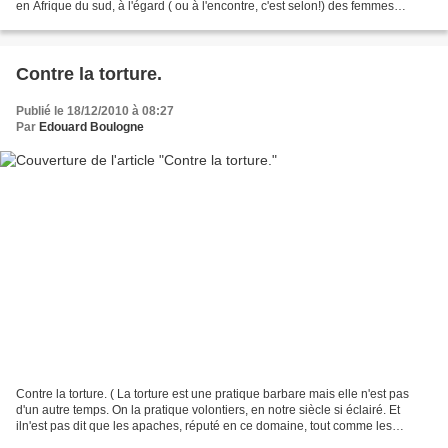
en Afrique du sud, à l'égard ( ou à l'encontre, c'est selon!) des femmes
homosexuelles. Nous vous laissons...
Contre la torture.
Publié le 18/12/2010 à 08:27
Par
Edouard Boulogne
Contre la torture. ( La torture est une pratique barbare mais elle n'est pas
d'un autre temps. On la pratique volontiers, en notre siècle si éclairé. Et
iln'est pas dit que les apaches, réputé en ce domaine, tout comme les
Chinois, ne soient pas en train...