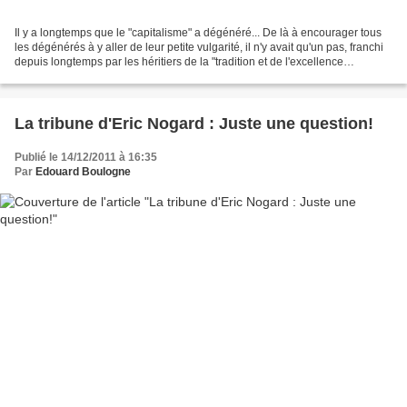
Il y a longtemps que le "capitalisme" a dégénéré... De là à encourager tous
les dégénérés à y aller de leur petite vulgarité, il n'y avait qu'un pas, franchi
depuis longtemps par les héritiers de la "tradition et de l'excellence
françaises". À force,...
La tribune d'Eric Nogard : Juste une question!
Publié le 14/12/2011 à 16:35
Par
Edouard Boulogne