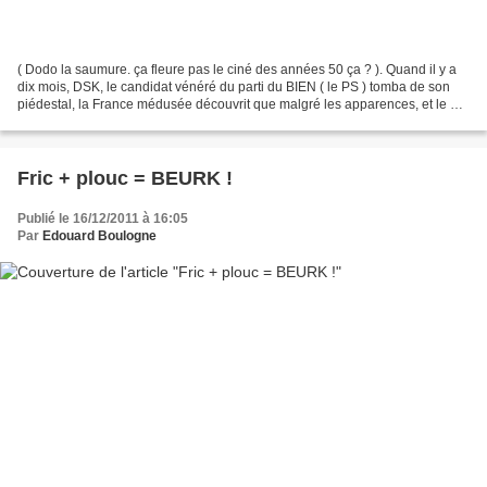
( Dodo la saumure. ça fleure pas le ciné des années 50 ça ? ). Quand il y a
dix mois, DSK, le candidat vénéré du parti du BIEN ( le PS ) tomba de son
piédestal, la France médusée découvrit que malgré les apparences, et le bla
bla quotidien des étranges...
Fric + plouc = BEURK !
Publié le 16/12/2011 à 16:05
Par
Edouard Boulogne