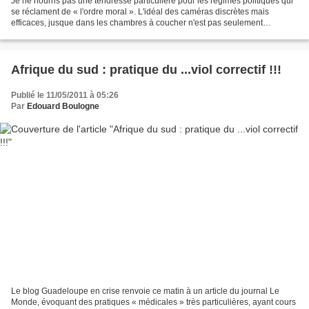
Je ne nourris pas une tendresse particulière pour les régimes politiques qui
se réclament de « l'ordre moral ». L'idéal des caméras discrètes mais
efficaces, jusque dans les chambres à coucher n'est pas seulement
dangereux, mais également redoutablement...
Afrique du sud : pratique du ...viol correctif !!!
Publié le 11/05/2011 à 05:26
Par
Edouard Boulogne
Le blog Guadeloupe en crise renvoie ce matin à un article du journal Le
Monde, évoquant des pratiques « médicales » très particulières, ayant cours