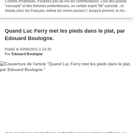
Comme d'habitude, n'oubliez pas de lire les commentaires. Loin des grands
"concepts" et des théories prétentieuses, un certain esprit "titi" subsiste , et
résiste,chez les Français, même les moins jeunes! ( Jusqu'à présent, le mot
"cygne" est considéré...
Quand Luc Ferry met les pieds dans le plat, par
Edouard Boulogne.
Publié le 02/06/2011 à 14:35
Par
Edouard Boulogne