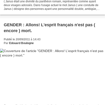
( Janus était une divinité du panthéon romain, représentée comme ayant
deux visages adossés. Dans l'usage actuel le mot Janus ( une conduite de
Janus ) désigne des personnes ayant une personnalité double, ambigüe,
capable des actes les plus opposés, tel...
GENDER : Allons! L'esprit français n'est pas (
encore ) mort.
Publié le 20/09/2011 à 14:43
Par
Edouard Boulogne