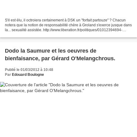
S'il est élu, il octroiera certainement à DSK un "forfait partouze" ? Chacun
notera que la notion de responsabilité chère à Groland s'exerce jusque dans
la... sexualité assistée. http://www.liberation.fr/politiques/01012394694-
hollande-veut-un-forfait-contraception-pour-les-mineurs...
Dodo la Saumure et les oeuvres de
bienfaisance, par Gérard O'Melangchrous.
Publié le 01/03/2012 à 10:48
Par
Edouard Boulogne