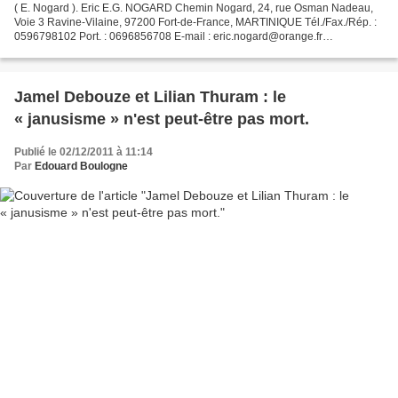
( E. Nogard ). Eric E.G. NOGARD Chemin Nogard, 24, rue Osman Nadeau,
Voie 3 Ravine-Vilaine, 97200 Fort-de-France, MARTINIQUE Tél./Fax./Rép. :
0596798102 Port. : 0696856708 E-mail : eric.nogard@orange.fr
MARTINIQUE PROVINCE FRANÇAISE Amie du Canada Fort-de-France,...
Jamel Debouze et Lilian Thuram : le
« janusisme » n'est peut-être pas mort.
Publié le 02/12/2011 à 11:14
Par
Edouard Boulogne