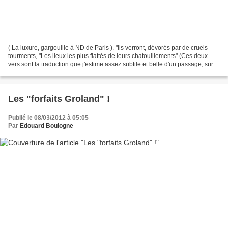
( La luxure, gargouille à ND de Paris ). "Ils verront, dévorés par de cruels
tourments, "Les lieux les plus flattés de leurs chatouillements" (Ces deux
vers sont la traduction que j'estime assez subtile et belle d'un passage, sur la
luxure, de l'Imitation...
Les "forfaits Groland" !
Publié le 08/03/2012 à 05:05
Par
Edouard Boulogne