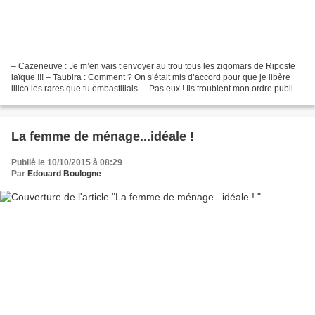
– Cazeneuve : Je m’en vais t’envoyer au trou tous les zigomars de Riposte
laïque !!! – Taubira : Comment ? On s’était mis d’accord pour que je libère
illico les rares que tu embastillais. – Pas eux ! Ils troublent mon ordre public
personnel. – C’est pas...
La femme de ménage...idéale !
Publié le 10/10/2015 à 08:29
Par
Edouard Boulogne