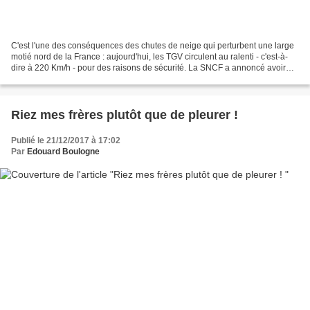
C'est l'une des conséquences des chutes de neige qui perturbent une large
motié nord de la France : aujourd'hui, les TGV circulent au ralenti - c'est-à-
dire à 220 Km/h - pour des raisons de sécurité. La SNCF a annoncé avoir
réduit la vitesse de ses trains...
Riez mes frères plutôt que de pleurer !
Publié le 21/12/2017 à 17:02
Par
Edouard Boulogne