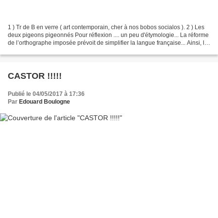
1 ) Tr de B en verre ( art contemporain, cher à nos bobos socialos ). 2 ) Les
deux pigeons pigeonnés Pour réflexion .... un peu d'étymologie... La réforme
de l’orthographe imposée prévoit de simplifier la langue française... Ainsi, le
"ph" de "pharmacie"...
CASTOR !!!!!
Publié le 04/05/2017 à 17:36
Par
Edouard Boulogne