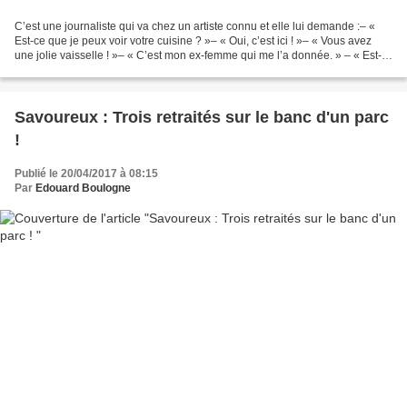
C’est une journaliste qui va chez un artiste connu et elle lui demande :– «
Est-ce que je peux voir votre cuisine ? »– « Oui, c’est ici ! »– « Vous avez
une jolie vaisselle ! »– « C’est mon ex-femme qui me l’a donnée. » – « Est-
ce que je peux voir votre...
Savoureux : Trois retraités sur le banc d'un parc
!
Publié le 20/04/2017 à 08:15
Par
Edouard Boulogne