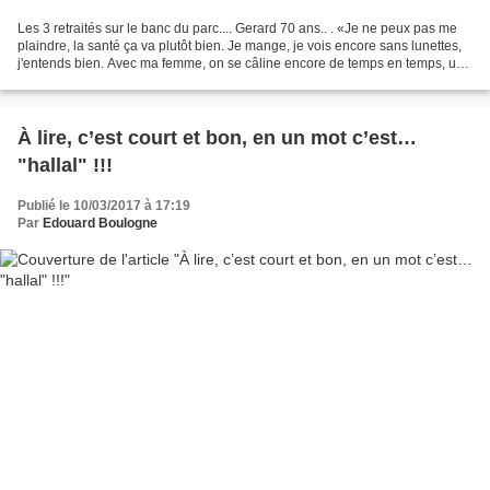
Les 3 retraités sur le banc du parc.... Gerard 70 ans.. . «Je ne peux pas me
plaindre, la santé ça va plutôt bien. Je mange, je vois encore sans lunettes,
j'entends bien. Avec ma femme, on se câline encore de temps en temps, une
fois par mois, mais, dès...
À lire, c’est court et bon, en un mot c’est…
"hallal" !!!
Publié le 10/03/2017 à 17:19
Par
Edouard Boulogne