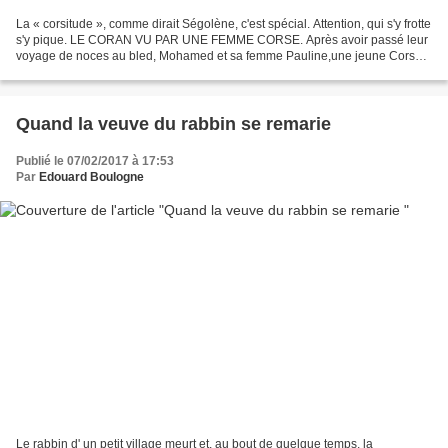
La « corsitude », comme dirait Ségolène, c'est spécial. Attention, qui s'y frotte
s'y pique. LE CORAN VU PAR UNE FEMME CORSE. Après avoir passé leur
voyage de noces au bled, Mohamed et sa femme Pauline,une jeune Corse
sont de retour à Calvi ... Mohamed...
Quand la veuve du rabbin se remarie
Publié le 07/02/2017 à 17:53
Par
Edouard Boulogne
Le rabbin d' un petit village meurt et, au bout de quelque temps, la