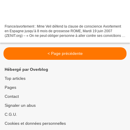
France/avortement : Mme Veil défend la clause de conscience Avortement
en Espagne jusqu’à 8 mois de grossesse ROME, Mardi 19 juin 2007
(ZENIT.org) – « On ne peut obliger personne à aller contre ses convictions »
: Mme Simone Veil défend ainsi la clause...
< Page précédente
Hébergé par Overblog
Top articles
Pages
Contact
Signaler un abus
C.G.U.
Cookies et données personnelles