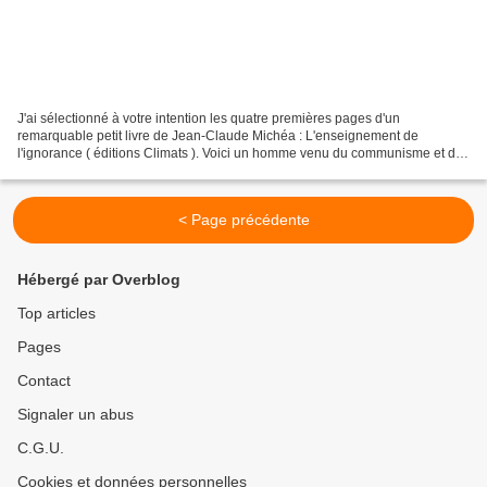
J'ai sélectionné à votre intention les quatre premières pages d'un
remarquable petit livre de Jean-Claude Michéa : L'enseignement de
l'ignorance ( éditions Climats ). Voici un homme venu du communisme et de
la gauche, et qui en est revenu, sans pour autant...
< Page précédente
Hébergé par Overblog
Top articles
Pages
Contact
Signaler un abus
C.G.U.
Cookies et données personnelles