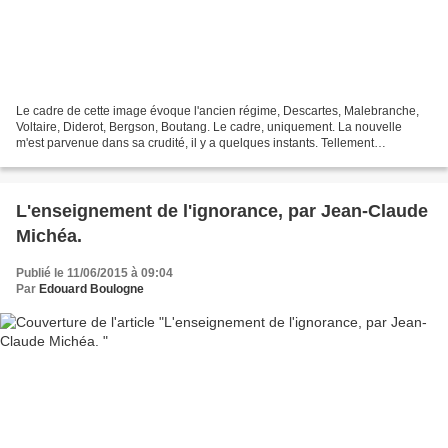
Le cadre de cette image évoque l'ancien régime, Descartes, Malebranche,
Voltaire, Diderot, Bergson, Boutang. Le cadre, uniquement. La nouvelle
m'est parvenue dans sa crudité, il y a quelques instants. Tellement
incroyable que j'ai cru à un canular, à...
L'enseignement de l'ignorance, par Jean-Claude
Michéa.
Publié le 11/06/2015 à 09:04
Par
Edouard Boulogne