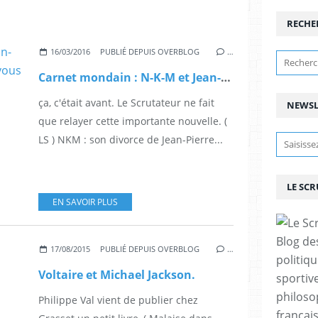
RECHE
16/03/2016
PUBLIÉ DEPUIS OVERBLOG
…
Carnet mondain : N-K-M et Jean-Pierre Philippe ont le plaisir de vous annoncer …..
ça, c'était avant. Le Scrutateur ne fait
NEWSL
que relayer cette importante nouvelle. (
LS ) NKM : son divorce de Jean-Pierre...
LE SC
EN SAVOIR PLUS
Blog de
17/08/2015
PUBLIÉ DEPUIS OVERBLOG
…
politiq
Voltaire et Michael Jackson.
sportive
philoso
Philippe Val vient de publier chez
françai