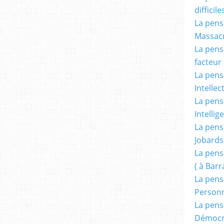
difficile
La pensé
Massacr
La pensé
facteur d
La pensé
Intellec
La pensé
Intellig
La pensé
Jobards
La pensé
( à Bar
La pens
Person
La pens
Démocr