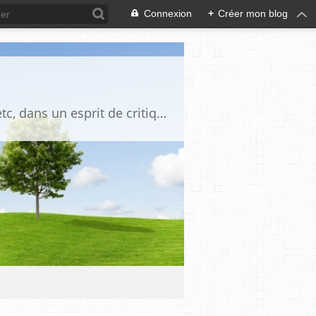
Connexion
+
Créer mon blog
Blog destiné à commenter l'actualité, politique, économique, culturelle, sportive, etc, dans un esprit de critique philosophique, d'esprit chrétien et français.La collaboration des lecteurs est souhaitée, de même que la courtoisie, et l'esprit de tolérance.