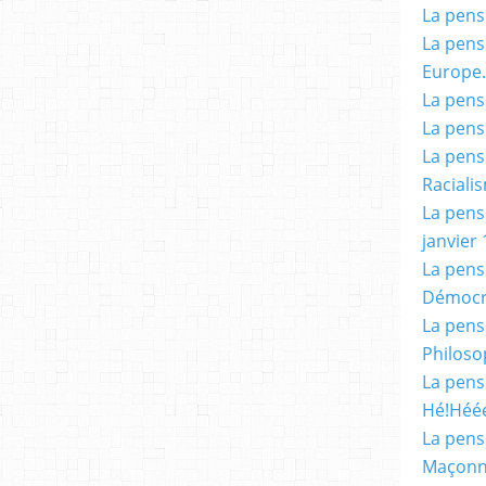
La pensé
La pensé
Europe.
La pensé
La pensé
La pensé
Racialis
La pensé
janvier 
La pens
Démocr
La pensé
Philoso
La pens
Hé!Héé
La pensé
Maçonn