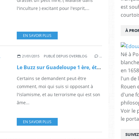
Grasset un petit livre, ( Malaise dans
est sou
l'inculture ) excitant pour l'esprit,...
courtois
À PRO
EN SAVOIR PLUS
Né à Poi
21/01/2015
PUBLIÉ DEPUIS OVERBLOG
…
blanche
Le Buzz sur Guadeloupe 1 ère, était ce mercredi soir 21 janvier, consacré au slogan « Je suis Charlie » .
en 1658
l'un de 
Certains se demandent peut-être
Rouen e
comment, moi qui suis si opposant à
d'une f
l'islamisme, et au terrorisme qui est son
philoso
âme...
Voir le 
le porta
EN SAVOIR PLUS
SUIVE