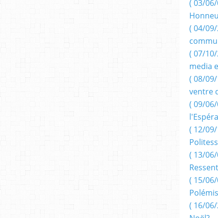
( 03/06/
Honneu
( 04/09/
commun
( 07/10
media e
( 08/09/
ventre 
( 09/06/
l'Espér
( 12/09/
Politess
( 13/06/
Ressent
( 15/06/
Polémis
( 16/06/
Noël?