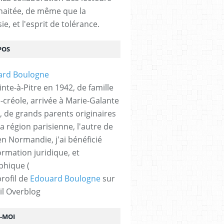
haitée, de même que la
ie, et l'esprit de tolérance.
POS
nte-à-Pitre en 1942, de famille
-créole, arrivée à Marie-Galante
, de grands parents originaires
la région parisienne, l'autre de
n Normandie, j'ai bénéficié
ormation juridique, et
phique (
profil de
Edouard Boulogne
sur
il Overblog
Z-MOI