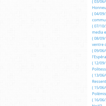
( 03/06/
Honneu
( 04/09/
commun
( 07/10
media e
( 08/09/
ventre 
( 09/06/
l'Espér
( 12/09/
Politess
( 13/06/
Ressent
( 15/06/
Polémis
( 16/06/
Noël?