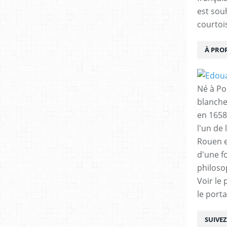
est sou
courtois
À PRO
Né à Poi
blanche
en 1658
l'un de 
Rouen e
d'une f
philoso
Voir le 
le porta
SUIVE