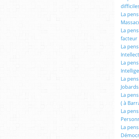
difficile
La pensé
Massacr
La pensé
facteur d
La pensé
Intellec
La pensé
Intellig
La pensé
Jobards
La pensé
( à Bar
La pens
Person
La pens
Démocr