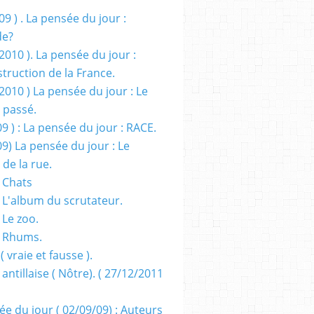
09 ) . La pensée du jour :
de?
2010 ). La pensée du jour :
truction de la France.
2010 ) La pensée du jour : Le
 passé.
09 ) : La pensée du jour : RACE.
09) La pensée du jour : Le
 de la rue.
 Chats
 L'album du scrutateur.
 Le zoo.
- Rhums.
( vraie et fausse ).
 antillaise ( Nôtre). ( 27/12/2011
ée du jour ( 02/09/09) : Auteurs