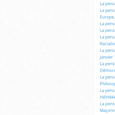
La pensé
La pensé
Europe.
La pensé
La pensé
La pensé
Racialis
La pensé
janvier 
La pens
Démocr
La pensé
Philoso
La pens
Hé!Héé
La pensé
Maçonn