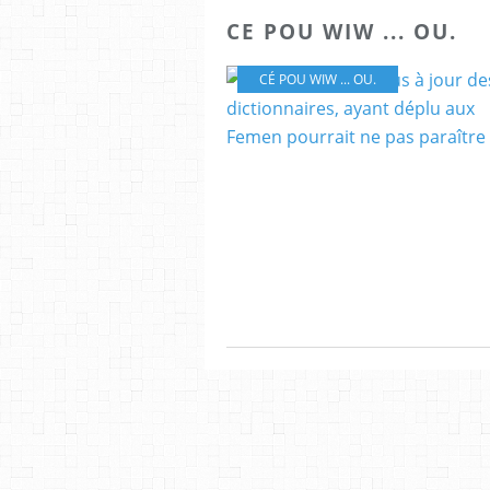
CE POU WIW ... OU.
CÉ POU WIW ... OU.