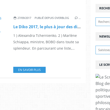
RECHE
27/09/2017
PUBLIÉ DEPUIS OVERBLOG
…
Le Diko 2017, le plus à jour des dictionnaires, ayant déplu aux Femen pourrait ne pas paraître .
1 ) Alexandra Tchernienko. 2 ) Marlène
NEWSL
Schiappa, ministre, BOBO dans toute sa
splendeur. En parcourant une liste,...
LE SC
EN SAVOIR PLUS
Blog de
politiq
sportive
philoso
françai