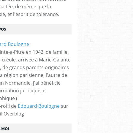
haitée, de même que la
ie, et l'esprit de tolérance.
POS
nte-à-Pitre en 1942, de famille
-créole, arrivée à Marie-Galante
, de grands parents originaires
la région parisienne, l'autre de
n Normandie, j'ai bénéficié
ormation juridique, et
phique (
profil de
Edouard Boulogne
sur
il Overblog
Z-MOI