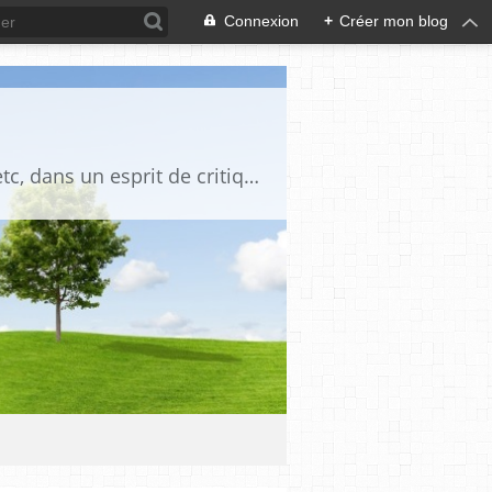
Connexion
+
Créer mon blog
Blog destiné à commenter l'actualité, politique, économique, culturelle, sportive, etc, dans un esprit de critique philosophique, d'esprit chrétien et français.La collaboration des lecteurs est souhaitée, de même que la courtoisie, et l'esprit de tolérance.