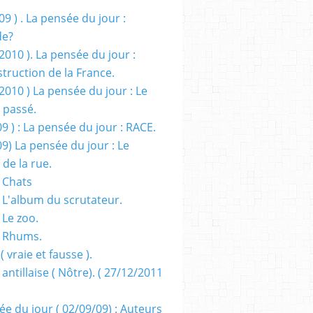
09 ) . La pensée du jour :
de?
2010 ). La pensée du jour :
truction de la France.
2010 ) La pensée du jour : Le
 passé.
09 ) : La pensée du jour : RACE.
09) La pensée du jour : Le
 de la rue.
 Chats
 L'album du scrutateur.
 Le zoo.
- Rhums.
( vraie et fausse ).
 antillaise ( Nôtre). ( 27/12/2011
ée du jour ( 02/09/09) : Auteurs