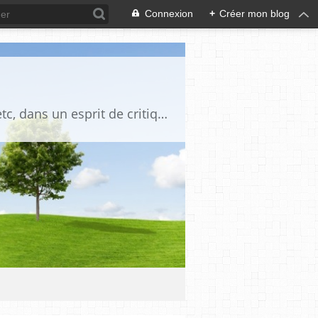
Connexion
+
Créer mon blog
Blog destiné à commenter l'actualité, politique, économique, culturelle, sportive, etc, dans un esprit de critique philosophique, d'esprit chrétien et français.La collaboration des lecteurs est souhaitée, de même que la courtoisie, et l'esprit de tolérance.