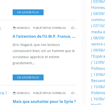
( 03/06/
Honneu
EN SAVOIR PLUS
( 04/09/
commun
( 07/10
05/08/2012
PUBLIÉ DEPUIS OVERBLOG
…
media e
A l’attention de l’U.M.P. France, par Eric Nogard.
( 08/09/
ventre 
(Eric Nogard, que nos lecteurs
( 09/06/
connaissent bien, est un homme que le
l'Espér
scrutateur apprécie et estime
( 12/09/
grandement,...
Politess
( 13/06/
EN SAVOIR PLUS
Ressent
( 15/06/
Polémis
03/08/2012
PUBLIÉ DEPUIS OVERBLOG
…
( 16/06/
Mais que souhaiter pour la Syrie ?
Noël?