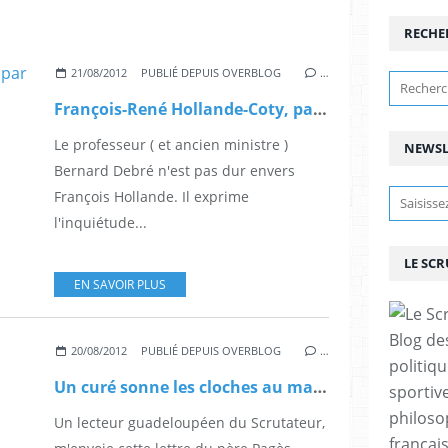
RECHE
21/08/2012
PUBLIÉ DEPUIS OVERBLOG
…
François-René Hollande-Coty, par Bernard Debré.
Le professeur ( et ancien ministre )
NEWSL
Bernard Debré n'est pas dur envers
François Hollande. Il exprime
l'inquiétude...
LE SC
EN SAVOIR PLUS
Blog de
20/08/2012
PUBLIÉ DEPUIS OVERBLOG
…
politiq
Un curé sonne les cloches au maire de Paris.
sportive
philoso
Un lecteur guadeloupéen du Scrutateur,
françai