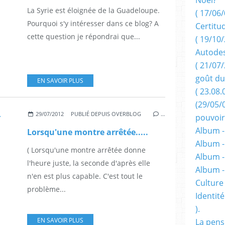
La Syrie est éloignée de la Guadeloupe.
( 17/06/
Pourquoi s'y intéresser dans ce blog? A
Certitu
cette question je répondrai que...
( 19/10/
Autodes
( 21/07/
goût du
EN SAVOIR PLUS
( 23.08.
(29/05/
29/07/2012
PUBLIÉ DEPUIS OVERBLOG
…
pouvoir
Album -
Lorsqu'une montre arrêtée.....
Album -
( Lorsqu'une montre arrêtée donne
Album -
l'heure juste, la seconde d'après elle
Album 
n'en est plus capable. C'est tout le
Culture 
problème...
Identité
).
EN SAVOIR PLUS
La pens