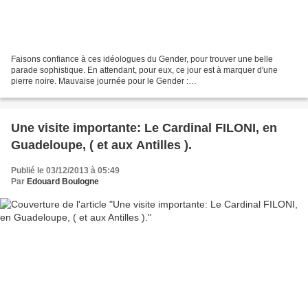
Faisons confiance à ces idéologues du Gender, pour trouver une belle
parade sophistique. En attendant, pour eux, ce jour est à marquer d'une
pierre noire. Mauvaise journée pour le Gender :
http://lesalonbeige.blogs.com/my_weblog/2013/12/mauvaise-nouvelle-pour-
le-gender-les-cerveaux-sont-diff%C3%A9rents.html...
Une visite importante: Le Cardinal FILONI, en
Guadeloupe, ( et aux Antilles ).
Publié le 03/12/2013 à 05:49
Par
Edouard Boulogne