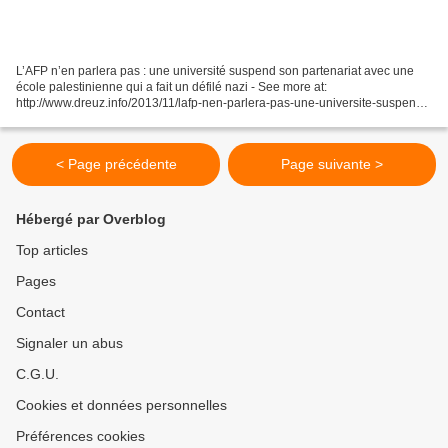
L’AFP n’en parlera pas : une université suspend son partenariat avec une
école palestinienne qui a fait un défilé nazi - See more at:
http://www.dreuz.info/2013/11/lafp-nen-parlera-pas-une-universite-suspend-
son-partenariat-avec-une-ecole-palestinienne-qui-a-fait-un-defile-nazi/?
utm_source=feedburner&utm_medium=email&utm_campaign=Feed%3A+dr
zz%2FPxvu+%28Dreuz%29#sthash.s9seCIVK.dpuf...
< Page précédente
Page suivante >
Hébergé par Overblog
Top articles
Pages
Contact
Signaler un abus
C.G.U.
Cookies et données personnelles
Préférences cookies