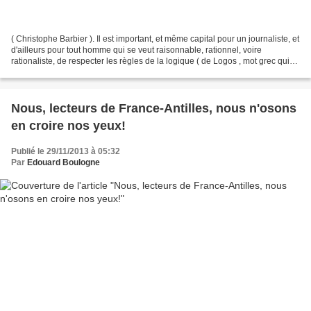
( Christophe Barbier ). Il est important, et même capital pour un journaliste, et
d'ailleurs pour tout homme qui se veut raisonnable, rationnel, voire
rationaliste, de respecter les règles de la logique ( de Logos , mot grec qui
veut dire Raison, discours...
Nous, lecteurs de France-Antilles, nous n'osons
en croire nos yeux!
Publié le 29/11/2013 à 05:32
Par
Edouard Boulogne