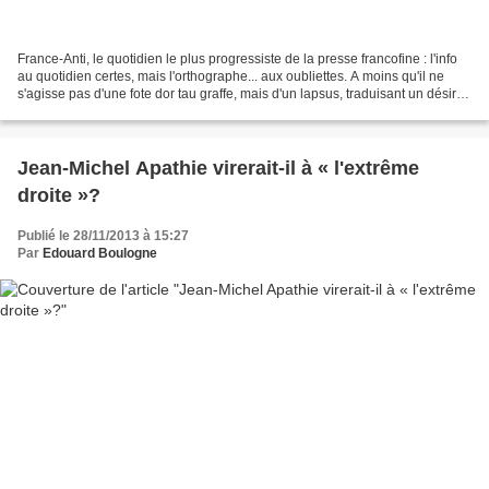
France-Anti, le quotidien le plus progressiste de la presse francofine : l'info
au quotidien certes, mais l'orthographe... aux oubliettes. A moins qu'il ne
s'agisse pas d'une fote dor tau graffe, mais d'un lapsus, traduisant un désir
secret, mais ( +...
Jean-Michel Apathie virerait-il à « l'extrême
droite »?
Publié le 28/11/2013 à 15:27
Par
Edouard Boulogne