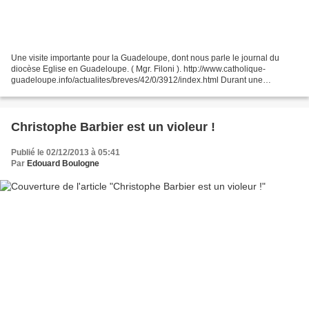
Une visite importante pour la Guadeloupe, dont nous parle le journal du
diocèse Eglise en Guadeloupe. ( Mgr. Filoni ). http://www.catholique-
guadeloupe.info/actualites/breves/42/0/3912/index.html Durant une
semaine, le Cardinal Filoni, préfet de la Congrégation...
Christophe Barbier est un violeur !
Publié le 02/12/2013 à 05:41
Par
Edouard Boulogne