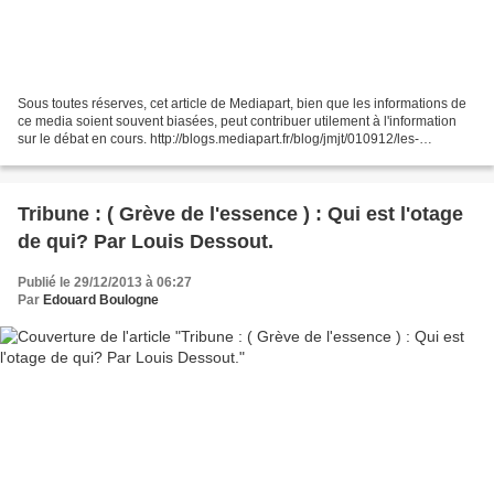
Sous toutes réserves, cet article de Mediapart, bien que les informations de
ce media soient souvent biasées, peut contribuer utilement à l'information
sur le débat en cours. http://blogs.mediapart.fr/blog/jmjt/010912/les-
compagnies-petrolieres-et-le...
Tribune : ( Grève de l'essence ) : Qui est l'otage
de qui? Par Louis Dessout.
Publié le 29/12/2013 à 06:27
Par
Edouard Boulogne