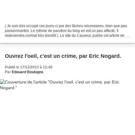
( Je suis très occupé ces jours-ci par des tâches nécessaires, bien que peu
passionnantes. Le rythme de parution du blog en est un peu affecté. Il
redeviendra normal très bientôt ). Le site du Causeur, publie cet article de M.
Philippe Bilger, qui défend...
Ouvrez l'oeil, c'est un crime, par Eric Nogard.
Publié le 17/12/2013 à 12:40
Par
Edouard Boulogne