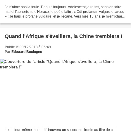
Je n'aime pas la foule. Depuis toujours. Adolescent je retins, sans en faire
ma loi l'aphorisme d'Horace, le poète latin : « Odi profanum vulgus, et arceo
» : Je hais le profane vulgaire, et je l'écarte. Vers mes 15 ans, je m'entichai
du poète Jean Cocteau....
Quand l'Afrique s'éveillera, la Chine tremblera !
Publié le 09/12/2013 à 05:49
Par
Edouard Boulogne
Le lecteur, même inattentif, trouvera un soupçon d'ironie au titre de cet