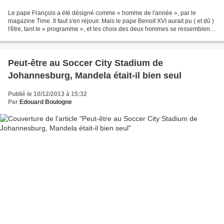
Le pape François a été désigné comme « homme de l'année », par le
magazine Time. Il faut s'en réjouir. Mais le pape Benoit XVI aurait pu ( et dû )
l'être, tant le « programme », et les choix des deux hommes se ressemblent.
Mais le pape Benoit, grand théologien,...
Peut-être au Soccer City Stadium de
Johannesburg, Mandela était-il bien seul
Publié le 10/12/2013 à 15:32
Par
Edouard Boulogne