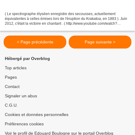
( Le spectrographe élyséen enregistre des secousses, actuellement
équivalentes à celles émises lors de l'éruption du Krakatoa, en 1883 ). Juin
2012, c'était la victoire en chantant . ( http://www.youtube.com/watch?
v=izpo45RVOYQ ). ( C'était le spectacle...
< Page précédente
Page suivante >
Hébergé par Overblog
Top articles
Pages
Contact
Signaler un abus
C.G.U.
Cookies et données personnelles
Préférences cookies
Voir le profil de Edouard Boulogne sur le portail Overblog