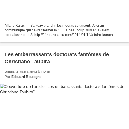
Affaire Karachi : Sarkozy blanchi, les médias se taisent. Voici un
communiqué qui devrait fermer la G..... à beaucoup, s'ils en avaient
connaissance. LS. http://24heuresactu.com/2014/01/14/affaire-karachi-
sarkozy-blanchi-les-medias-se-taisent/ Ce matin,...
Les embarrassants doctorats fantômes de
Christiane Taubira
Publié le 28/03/2014 à 16:30
Par
Edouard Boulogne