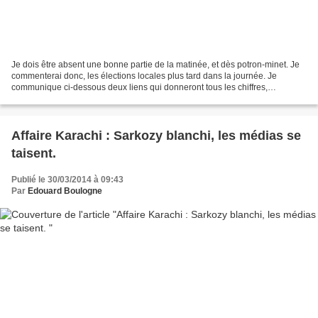
Je dois être absent une bonne partie de la matinée, et dès potron-minet. Je
commenterai donc, les élections locales plus tard dans la journée. Je
communique ci-dessous deux liens qui donneront tous les chiffres,
commune par commune, en Guadeloupe et en...
Affaire Karachi : Sarkozy blanchi, les médias se
taisent.
Publié le 30/03/2014 à 09:43
Par
Edouard Boulogne