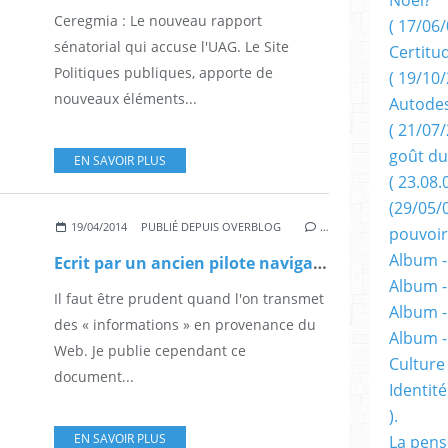
Ceregmia : Le nouveau rapport
( 17/06/
sénatorial qui accuse l'UAG. Le Site
Certitu
Politiques publiques, apporte de
( 19/10/
nouveaux éléments...
Autodes
( 21/07/
goût du
EN SAVOIR PLUS
( 23.08.
(29/05/
19/04/2014
PUBLIÉ DEPUIS OVERBLOG
…
pouvoir
Album -
Ecrit par un ancien pilote navigant, pertinent, intrigant et troublant : la disparition mystérieuse de l'avion de la Malaysian
Album -
Il faut être prudent quand l'on transmet
Album -
des « informations » en provenance du
Album 
Web. Je publie cependant ce
Culture 
document...
Identité
).
EN SAVOIR PLUS
La pens