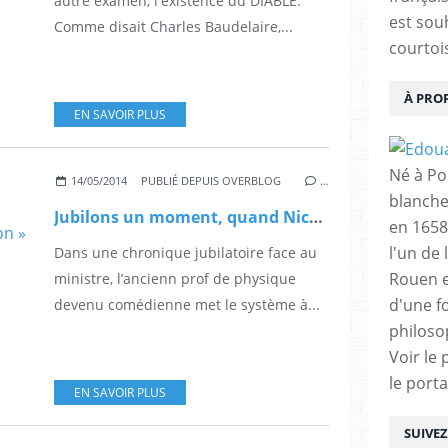
autre examen, l'existence du DIABLE.
est sou
Comme disait Charles Baudelaire,...
courtois
À PRO
EN SAVOIR PLUS
Né à Poi
14/05/2014
PUBLIÉ DEPUIS OVERBLOG
…
blanche
Jubilons un moment, quand Nicole Ferroni se paie le petit Hamon ( « ministre de l'éducation » ( sic ).
en 1658
l'un de 
Dans une chronique jubilatoire face au
Rouen e
ministre, l’ancienn prof de physique
d'une f
devenu comédienne met le système à...
philoso
Voir le 
le porta
EN SAVOIR PLUS
SUIVE