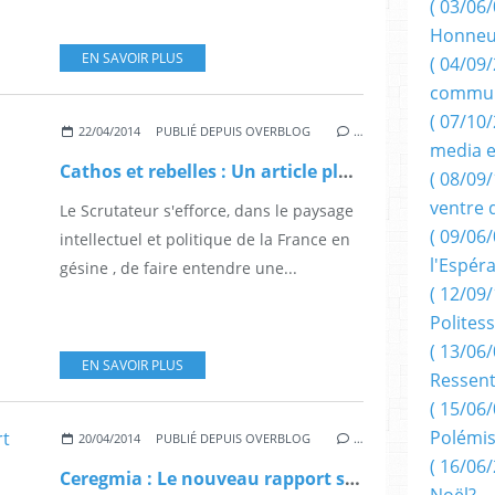
( 03/06/
Honneu
EN SAVOIR PLUS
( 04/09/
commun
( 07/10
22/04/2014
PUBLIÉ DEPUIS OVERBLOG
…
media e
Cathos et rebelles : Un article plutôt tonique.
( 08/09/
ventre 
Le Scrutateur s'efforce, dans le paysage
( 09/06/
intellectuel et politique de la France en
l'Espér
gésine , de faire entendre une...
( 12/09/
Politess
( 13/06/
EN SAVOIR PLUS
Ressent
( 15/06/
Polémis
20/04/2014
PUBLIÉ DEPUIS OVERBLOG
…
( 16/06/
Ceregmia : Le nouveau rapport sénatorial qui accuse l'UAG.
Noël?