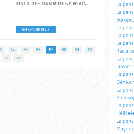
sensibilité « séparatiste », n'en est...
La pensé
La pensé
Europe.
La pensé
EN SAVOIR PLUS
La pensé
La pensé
70
80
90
100
Racialis
3
54
55
56
57
58
59
60
La pensé
>
>>
janvier 
La pens
Démocr
La pensé
Philoso
La pens
Hé!Héé
La pensé
Maçonn