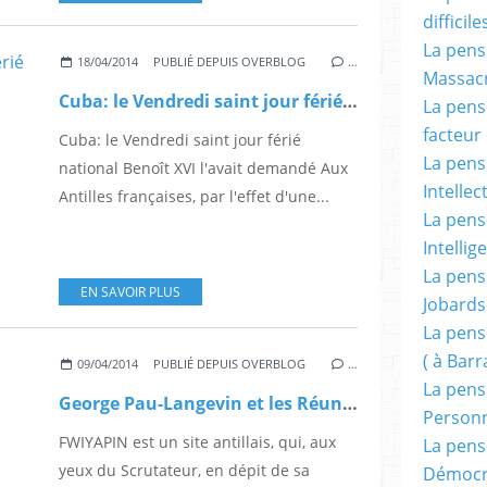
difficile
La pensé
18/04/2014
PUBLIÉ DEPUIS OVERBLOG
…
Massacr
Cuba: le Vendredi saint jour férié national
La pensé
facteur d
Cuba: le Vendredi saint jour férié
La pensé
national Benoît XVI l'avait demandé Aux
Intellec
Antilles françaises, par l'effet d'une...
La pensé
Intellig
La pensé
EN SAVOIR PLUS
Jobards
La pensé
( à Bar
09/04/2014
PUBLIÉ DEPUIS OVERBLOG
…
La pens
George Pau-Langevin et les Réunionnais, ces Arabes qui s’ignorent…
Person
FWIYAPIN est un site antillais, qui, aux
La pens
yeux du Scrutateur, en dépit de sa
Démocr