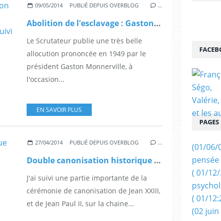
09/05/2014
PUBLIÉ DEPUIS OVERBLOG
…
Abolition de l'esclavage : Gaston Monnerville parle de Victor Schoelcher, et de Félix Eboué ( suivi d'un dossier sur la question de l'esclavage ).
Le Scrutateur publie une très belle
FACEB
allocution prononcée en 1949 par le
président Gaston Monnerville, à
l'occasion...
EN SAVOIR PLUS
PAGES
27/04/2014
PUBLIÉ DEPUIS OVERBLOG
…
(01/06/
pensée 
Double canonisation historique au Vatican
( 01/12
J'ai suivi une partie importante de la
psychol
cérémonie de canonisation de Jean XXIII,
( 01/12:
et de Jean Paul II, sur la chaine...
(02 juin