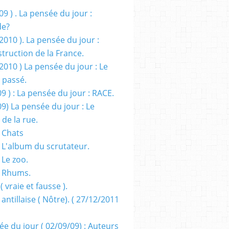
09 ) . La pensée du jour :
de?
2010 ). La pensée du jour :
truction de la France.
2010 ) La pensée du jour : Le
 passé.
09 ) : La pensée du jour : RACE.
09) La pensée du jour : Le
 de la rue.
 Chats
 L'album du scrutateur.
 Le zoo.
- Rhums.
( vraie et fausse ).
 antillaise ( Nôtre). ( 27/12/2011
ée du jour ( 02/09/09) : Auteurs