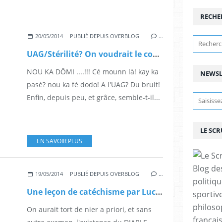
RECHE
20/05/2014
PUBLIÉ DEPUIS OVERBLOG
…
UAG/Stérilité? On voudrait le contraire !
NOU KA DÔMI ....!!! Cé mounn là! kay ka
NEWSL
pasé? nou ka fè dodo! A l'UAG? Du bruit!
Enfin, depuis peu, et grâce, semble-t-il...
LE SC
EN SAVOIR PLUS
Blog de
19/05/2014
PUBLIÉ DEPUIS OVERBLOG
…
politiq
Une leçon de catéchisme par Lucifer lui-même.
sportive
philoso
On aurait tort de nier a priori, et sans
françai