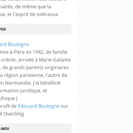
haitée, de même que la
ie, et l'esprit de tolérance.
POS
nte-à-Pitre en 1942, de famille
-créole, arrivée à Marie-Galante
, de grands parents originaires
la région parisienne, l'autre de
n Normandie, j'ai bénéficié
ormation juridique, et
phique (
profil de
Edouard Boulogne
sur
il Overblog
Z-MOI