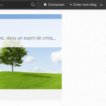
Connexion
+
Créer mon blog
Blog destiné à commenter l'actualité, politique, économique, culturelle, sportive, etc, dans un esprit de critique philosophique, d'esprit chrétien et français.La collaboration des lecteurs est souhaitée, de même que la courtoisie, et l'esprit de tolérance.