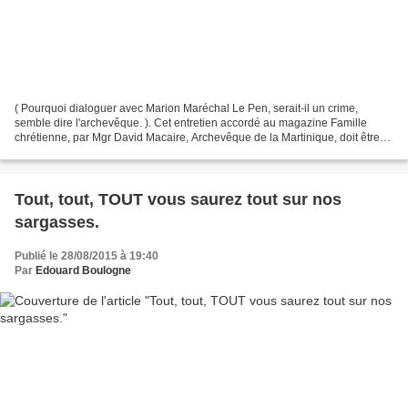
( Pourquoi dialoguer avec Marion Maréchal Le Pen, serait-il un crime,
semble dire l'archevêque. ). Cet entretien accordé au magazine Famille
chrétienne, par Mgr David Macaire, Archevêque de la Martinique, doit être
lue attentivement par les les lecteurs...
Tout, tout, TOUT vous saurez tout sur nos
sargasses.
Publié le 28/08/2015 à 19:40
Par
Edouard Boulogne