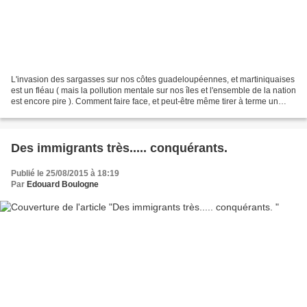
L'invasion des sargasses sur nos côtes guadeloupéennes, et martiniquaises
est un fléau ( mais la pollution mentale sur nos îles et l'ensemble de la nation
est encore pire ). Comment faire face, et peut-être même tirer à terme un
profit de cette engeance,...
Des immigrants très..... conquérants.
Publié le 25/08/2015 à 18:19
Par
Edouard Boulogne