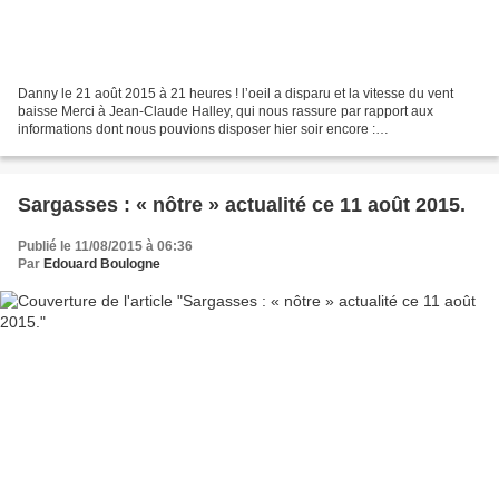
Danny le 21 août 2015 à 21 heures ! l’oeil a disparu et la vitesse du vent
baisse Merci à Jean-Claude Halley, qui nous rassure par rapport aux
informations dont nous pouvions disposer hier soir encore :
http://halleyjc.blog.lemonde.fr/2015/08/22/dann...
Sargasses : « nôtre » actualité ce 11 août 2015.
Publié le 11/08/2015 à 06:36
Par
Edouard Boulogne