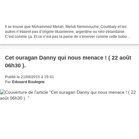
Il se trouve que Mohammed Merah, Mehdi Nemmouche, Coulibaly et les
autres n’étaient pas d’origine lituanienne, argentine ou néo-zélandaise.
C’est comme ça. Et ce n’est pas la peine de s’énerver comme cette bobo
parisienne Nadia Daam. Émotion scandalisée...
Cet ouragan Danny qui nous menace ! ( 22 août
06h30 ).
Publié le 21/08/2015 à 19:41
Par
Edouard Boulogne