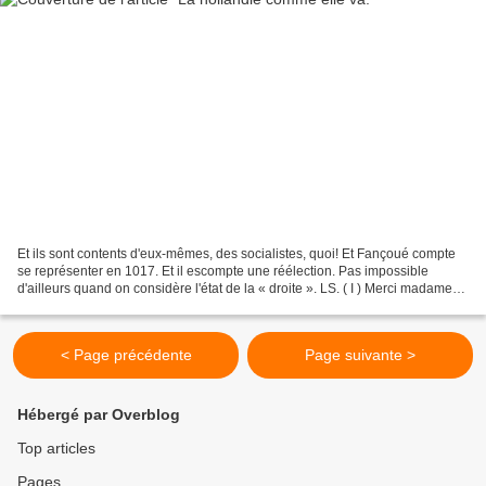
Et ils sont contents d'eux-mêmes, des socialistes, quoi! Et Fançoué compte
se représenter en 1017. Et il escompte une réélection. Pas impossible
d'ailleurs quand on considère l'état de la « droite ». LS. ( I ) Merci madame
Taubira : De Valeurs Actuelles....
< Page précédente
Page suivante >
Hébergé par Overblog
Top articles
Pages