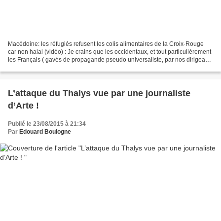
Macédoine: les réfugiés refusent les colis alimentaires de la Croix-Rouge
car non halal (vidéo) : Je crains que les occidentaux, et tout particulièrement
les Français ( gavés de propagande pseudo universaliste, par nos dirigeants
socialistes, et de plus...
L’attaque du Thalys vue par une journaliste
d’Arte !
Publié le 23/08/2015 à 21:34
Par
Edouard Boulogne