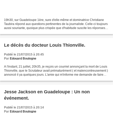
19h30, sur Guadeloupe 1ère, sure d'elle-même et dominatrice Christiane
Taubira répond aux questions pertinentes de la journaliste. Celle-ci toujours
aussi souriante, quoique plus crispée que d'habitude suscite les réponses
mécaniques attendues de tous...
Le décès du docteur Louis Thionville.
Publié le 21/07/2015 à 20:45
Par
Edouard Boulogne
A l'instant, 21 juillet, 20h35, je reçois un courriel annonçant la mort de Louis
Thionville, que le Scrutateur avait prématurément ( et malencontreusement )
annoncé il ya quelques jours. L'amie qui m'informe me demande de faire
passer l'annonce suivante...
Jesse Jackson en Guadeloupe : Un non
événement.
Publié le 21/07/2015 à 20:14
Par
Edouard Boulogne