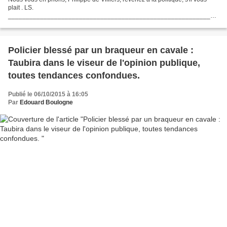
plait . LS.
___________________________________________________________
_______ Philippe de Villiers: "Je refuse que la France devienne la fille aînée
de l'islam" http://www.bfmtv.com/politique/philippe-de-villiers-je-refuse-que-
la-france-devienne-la-fille-ainee-de-l-islam-920974.html...
Policier blessé par un braqueur en cavale :
Taubira dans le viseur de l'opinion publique,
toutes tendances confondues.
Publié le 06/10/2015 à 16:05
Par
Edouard Boulogne