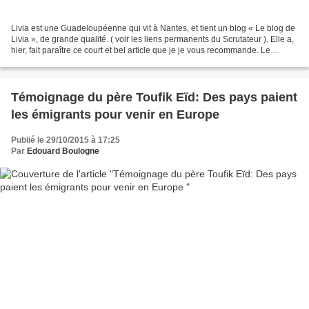
Livia est une Guadeloupéenne qui vit à Nantes, et tient un blog « Le blog de
Livia », de grande qualité. ( voir les liens permanents du Scrutateur ). Elle a,
hier, fait paraître ce court et bel article que je je vous recommande. Le
Scrutateur. http:/...
Témoignage du père Toufik Eïd: Des pays paient
les émigrants pour venir en Europe
Publié le 29/10/2015 à 17:25
Par
Edouard Boulogne