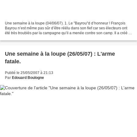
Une semaine à la loupe (04/06/07). 1. Le "Bayrou"d d’honneur ! François
Bayrou n’est même pas sûr d’être réélu dans son fief car ses électeurs ont
été très troublés par la campagne qu’il a menée contre son camp. Il a créé le
MoDem (Mouvement Démocrate)...
Une semaine à la loupe (26/05/07) : L'arme
fatale.
Publié le 25/05/2007 à 21:13
Par
Edouard Boulogne