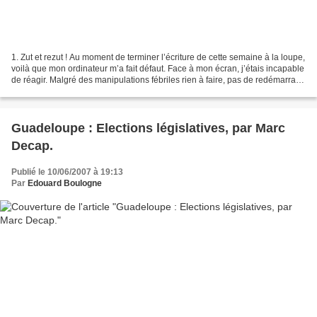
1. Zut et rezut ! Au moment de terminer l’écriture de cette semaine à la loupe,
voilà que mon ordinateur m’a fait défaut. Face à mon écran, j’étais incapable
de réagir. Malgré des manipulations fébriles rien à faire, pas de redémarrage
possible. Je me...
Guadeloupe : Elections législatives, par Marc
Decap.
Publié le 10/06/2007 à 19:13
Par
Edouard Boulogne