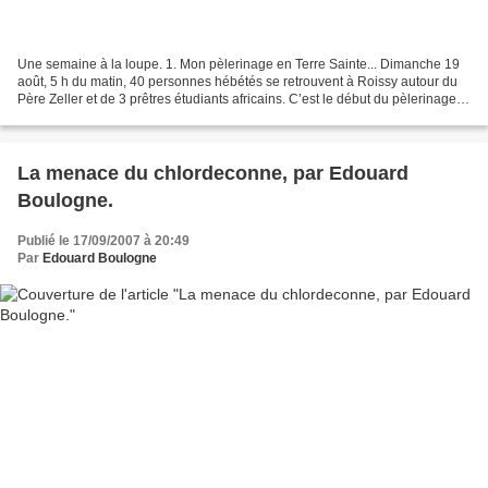
Une semaine à la loupe. 1. Mon pèlerinage en Terre Sainte... Dimanche 19
août, 5 h du matin, 40 personnes hébétés se retrouvent à Roissy autour du
Père Zeller et de 3 prêtres étudiants africains. C’est le début du pèlerinage
de 10 jours en Terre Sainte...
La menace du chlordeconne, par Edouard
Boulogne.
Publié le 17/09/2007 à 20:49
Par
Edouard Boulogne