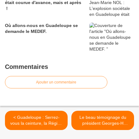
était courue d'avance, mais et après
!
Où allons-nous en Guadeloupe se
demande le MEDEF.
Commentaires
Ajouter un commentaire
< Guadeloupe : Serrez-
Le beau témoignage du
vous la ceinture, la Région
président Georges-H
continue de dépenser ! Par
Obama, par Edouard
Dolto.
Boulogne. >