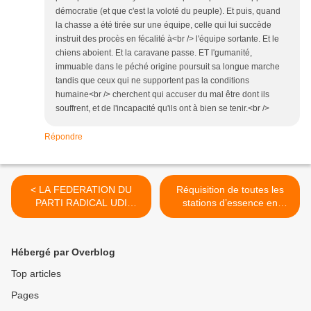
démocratie (et que c'est la voloté du peuple). Et puis, quand
la chasse a été tirée sur une équipe, celle qui lui succède
instruit des procès en fécalité à<br /> l'équipe sortante. Et le
chiens aboient. Et la caravane passe. ET l'gumanité,
immuable dans le péché origine poursuit sa longue marche
tandis que ceux qui ne supportent pas la conditions
humaine<br /> cherchent qui accuser du mal être dont ils
souffrent, et de l'incapacité qu'ils ont à bien se tenir.<br />
Répondre
< LA FEDERATION DU
Réquisition de toutes les
PARTI RADICAL UDI
stations d’essence en
GUADELOUPE, AU 1 ER
Guadeloupe ! par Jean-
MINISTRE.
Claude Halley. >
Hébergé par Overblog
Top articles
Pages