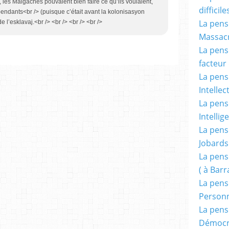
 les Malgaches pouvaient bien faire ce qu’ils voulaient,
difficile
épendants<br /> (puisque c’était avant la kolonisasyon
La pensé
e l’esklavaj.<br /> <br /> <br /> <br />
Massacr
La pensé
facteur d
La pensé
Intellec
La pensé
Intellig
La pensé
Jobards
La pensé
( à Bar
La pens
Person
La pens
Démocr