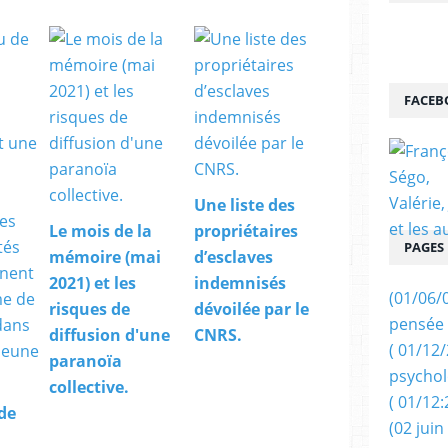
FACEB
Une liste des
Le mois de la
propriétaires
PAGES
mémoire (mai
d’esclaves
2021) et les
indemnisés
(01/06/
risques de
dévoilée par le
pensée 
diffusion d'une
CNRS.
( 01/12
paranoïa
psychol
collective.
( 01/12:
de
(02 juin