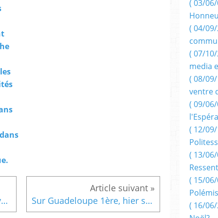
( 03/06/
s
Honneu
( 04/09/
t
commun
he
( 07/10
media e
les
( 08/09/
ités
ventre 
( 09/06/
ans
l'Espér
( 12/09/
 dans
Politess
( 13/06/
ue.
Ressent
( 15/06/
Polémis
( Presse. 21.02.2011) : En r'venant d'la revue, par Renaudot.
Sur Guadeloupe 1ère, hier soir ( 21.02.2011) "jenn ki an lari-la", par E.Boulogne.
( 16/06/
Noël?