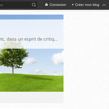
Connexion
+
Créer mon blog
Blog destiné à commenter l'actualité, politique, économique, culturelle, sportive, etc, dans un esprit de critique philosophique, d'esprit chrétien et français.La collaboration des lecteurs est souhaitée, de même que la courtoisie, et l'esprit de tolérance.