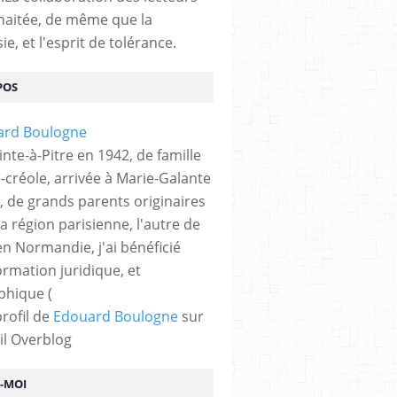
haitée, de même que la
ie, et l'esprit de tolérance.
POS
nte-à-Pitre en 1942, de famille
-créole, arrivée à Marie-Galante
, de grands parents originaires
la région parisienne, l'autre de
n Normandie, j'ai bénéficié
ormation juridique, et
phique (
profil de
Edouard Boulogne
sur
il Overblog
Z-MOI