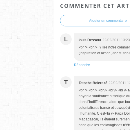
COMMENTER CET ART
Ajouter un commentaire
L
louis Dessout
22/02/2011 13:23
<br /> <br /> Y lire notre commen
(inspiration et action )<br /> <br /
Répondre
T
Totoche Boicrazé
22/02/2011 1
<br /> <br /> <br /> <br /> <br /> 
noyer la souffrance historique d
dans l’indifférence, alors que to
colonialisses francé et euwopéy
l’humanité. C’est<br /> Papa Domo
Madagascar, ils étaient surement 
pace que les esclavagisses n’étai