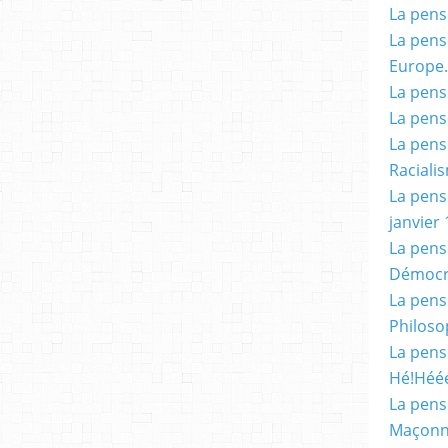
La pensé
La pensé
Europe.
La pensé
La pensé
La pensé
Racialis
La pensé
janvier 
La pens
Démocr
La pensé
Philoso
La pens
Hé!Héé
La pensé
Maçonn