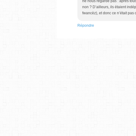
ne nous regarde pas : après tout,
non ? D’ailleurs, ils étaient ind
fwancèz), et donc ce n’était pas d
Répondre