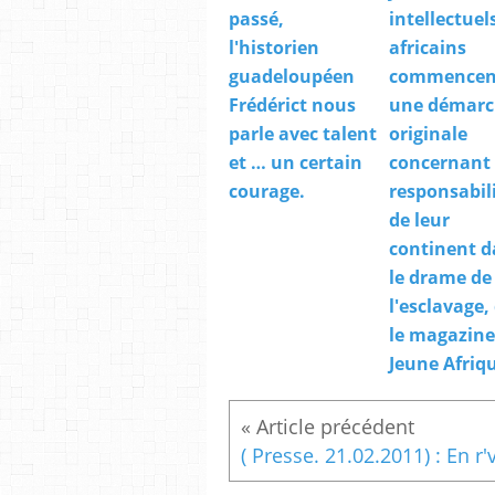
passé,
intellectuel
l'historien
africains
guadeloupéen
commencen
Frédérict nous
une démarc
parle avec talent
originale
et … un certain
concernant 
courage.
responsabil
de leur
continent d
le drame de
l'esclavage,
le magazine
Jeune Afriq