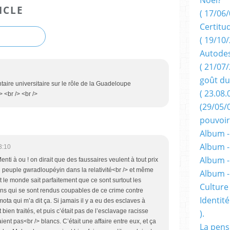
ICLE
( 17/06/
Certitu
( 19/10/
Autodes
( 21/07/
goût du
taire universitaire sur le rôle de la Guadeloupe
( 23.08.
> <br /> <br />
(29/05/
pouvoir
Album -
Album -
3:10
Album -
Menti à ou ! on dirait que des faussaires veulent à tout prix
u peuple gwradloupéyin dans la relativité<br /> et même
Album 
ut le monde sait parfaitement que ce sont surtout les
Culture 
ins qui se sont rendus coupables de ce crime contre
Identité
ta qui m’a dit ça. Si jamais il y a eu des esclaves à
bien traités, et puis c’était pas de l’esclavage racisse
).
ent pas<br /> blancs. C’était une affaire entre eux, et ça
La pens