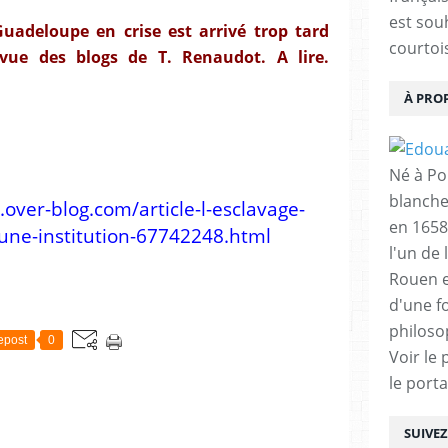
est sou
Guadeloupe en crise est arrivé trop tard
courtois
vue des blogs de T. Renaudot. A lire.
À PRO
Né à Poi
blanche
.over-blog.com/article-l-esclavage-
en 1658
une-institution-67742248.html
l'un de 
Rouen e
d'une f
philoso
epost
0
Voir le 
le porta
SUIVE