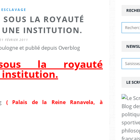
ESCLAVAGE
RECHE
E SOUS LA ROYAUTÉ
 UNE INSTITUTION.
21 FÉVRIER 2011
NEWSL
ulogne et publié depuis Overblog
 sous la royauté
institution.
LE SC
( Palais de la Reine Ranavela, à
Blog de
politiq
sportive
philoso
françai