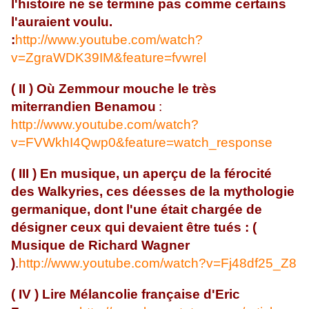
l'histoire ne se termine pas comme certains
l'auraient voulu.
:
http://www.youtube.com/watch?
v=ZgraWDK39IM&feature=fvwrel
( II ) Où Zemmour mouche le très
miterrandien Benamou
:
http://www.youtube.com/watch?
v=FVWkhI4Qwp0&feature=watch_response
( III ) En musique, un aperçu de la férocité
des Walkyries, ces déesses de la mythologie
germanique, dont l'une était chargée de
désigner ceux qui devaient être tués : (
Musique de Richard Wagner
)
.
http://www.youtube.com/watch?v=Fj48df25_Z8
( IV ) Lire Mélancolie française d'Eric