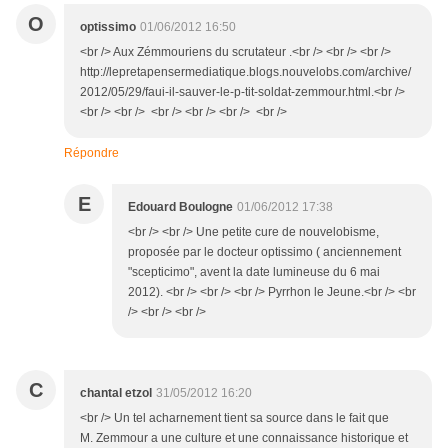
O
optissimo
01/06/2012 16:50
<br /> Aux Zémmouriens du scrutateur .<br /> <br /> <br />
http://lepretapensermediatique.blogs.nouvelobs.com/archive/
2012/05/29/faui-il-sauver-le-p-tit-soldat-zemmour.html.<br />
<br /> <br /> <br /> <br /> <br /> <br />
Répondre
E
Edouard Boulogne
01/06/2012 17:38
<br /> <br /> Une petite cure de nouvelobisme,
proposée par le docteur optissimo ( anciennement
"scepticimo", avent la date lumineuse du 6 mai
2012). <br /> <br /> <br /> Pyrrhon le Jeune.<br /> <br
/> <br /> <br />
C
chantal etzol
31/05/2012 16:20
<br /> Un tel acharnement tient sa source dans le fait que
M. Zemmour a une culture et une connaissance historique et