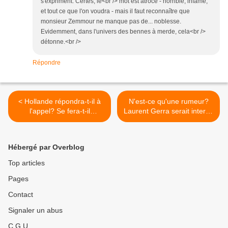
s'expriment. Certes, le<br /> mot est atroce - horrible, infâme,
et tout ce que l'on voudra - mais il faut reconnaître que
monsieur Zemmour ne manque pas de... noblesse.
Evidemment, dans l'univers des bennes à merde, cela<br />
détonne.<br />
Répondre
< Hollande répondra-t-il à
N'est-ce qu'une rumeur?
l'appel? Se fera-t-il
Laurent Gerra serait interdit
circoncire?
d'imitation de Hollande sur
antennes II. >
Hébergé par Overblog
Top articles
Pages
Contact
Signaler un abus
C.G.U.