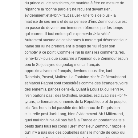
du prince ou de ses sbires, de manière à être en mesure de
répandre la "bonne parole") ne reculent devant rien,
évidemment et il<br /> faut saluer - une fois de plus - la
mâitrise de ses nerfs et de sa pensée d'Éric Zemmour, qui est
en passe de devenir une immense référence par les temps
qui courent. Il faut croire qu'il exprime<br /> la vérité.
Autrement aucune de ces bennes à merde qui déversent leur
haine sur lui ne prendraient le temps de "lui régler son
compte" à ce point. Comme je l'ai lu dans les commentaires,
je ne<br /> puis que souscrire à l'opinion que Zemmour est un
peu le Soljetitsyne du goulag mental français -
approximativement français, devrions-nous dire, tant
Rabelais, Pascal, Molière, La Fontaine,<br /> Châteaubriand
et Marcel Pagnol sont considérés comme des étrangers, voire
des ennemis, par ces gens-là. Quant à Louis IX ou Henri IV,
n'en parlons pas : des fachistes, racistes, esclavagistes,<br />
tyrans, tortionnaires, ennemis de la République et du peuple,
etc. Des hors-la-loi passible des tribunaux de l'inquisition
culturelle post Jack Lang, bien évidemment. Ah ! Mitterrand,
quel mal<br /> n'a-t-il pas fait à la France en pondant de tels
oeufs dans tous les coins ! Bref, monsieur Zemmour rappelle
qu'il n'y a pas que des poubelles dans le monde de ceux qui