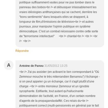
politique suffisamment vastes pour ne pas tomber dans le
panneau des bobos<br /> et débusquer inlassablement les
vraies idéologies antifrançaises qui se cachent, derrière les
"bons sentiments" dans lesquels elles se drappent, à
longueur de film,d'émissions de télévision<br /> et autres
journaux, pour manipuler l'opinin publique en système
démocratique. C'est un combat nécessaire contre cette sorte
de "terrorrisme intellectuel" <br /> chantal<br /> <br /> <br
/> <br />
Répondre
A
Antoine de Panou
31/05/2012 13:25
<br /> J'ai pu assister (en activant le lien correspondant à "Où
Zemmour mouche le très miterrandien Benamou") l'échange -
si on peut appeler ça un échange, car il s'agit plutôt d'une
charge -<br /> entre monsieur Zemmour et un ignoble
sycophante. Edifiante, tout autant qu'hallucinante
démonstration de l'activité, en France, d'un certain nombre
d'agents de la propagandastaffël. Ces relais du<br />
politiquement correct (multi-pensionnés en général par le fait