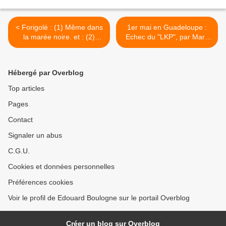
< Forigolé : (1) Même dans
1er mai en Guadeloupe :
la marée noire. et : (2)
Echec du "LKP", par Marc
Méfiez-vous des jeunes.
Decap. >
Hébergé par Overblog
Top articles
Pages
Contact
Signaler un abus
C.G.U.
Cookies et données personnelles
Préférences cookies
Voir le profil de Edouard Boulogne sur le portail Overblog
Créer un blog sur Overblog