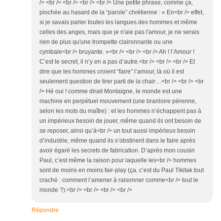
/> <br /> <br /> <br /> <br /> Une petite phrase, comme ça,
piochée au hasard de la “parole” chrétienne : « En<br /> effet,
si je savais parler toutes les langues des hommes et même
celles des anges, mais que je n'aie pas l'amour, je ne serais
rien de plus qu'une trompette claironnante ou une
cymbale<br /> bruyante. »<br /> <br /> <br /> Ah ! l’Amour !
C’est le secret, il n’y en a pas d’autre.<br /> <br /> <br /> Et
dire que les hommes croient “faire” l’amour, là où il est
seulement question de tirer parti de la chair…<br /> <br /> <br
/> Hé oui ! comme dirait Montaigne, le monde est une
machine en perpétuel mouvement (une branloire pérenne,
selon les mots du maître) : et les hommes n’échappent pas à
un impérieux besoin de jouer, même quand ils ont besoin de
se reposer, ainsi qu’à<br /> un tout aussi impérieux besoin
d’industrie, même quand ils s’obstinent dans le faire après
avoir égaré les secrets de fabrication. D’après mon cousin
Paul, c’est même la raison pour laquelle les<br /> hommes
sont de moins en moins fair-play (ça, c’est du Paul Tikitak tout
craché : comment l’amener à raisonner comme<br /> tout le
monde ?).<br /> <br /> <br /> <br />
Répondre