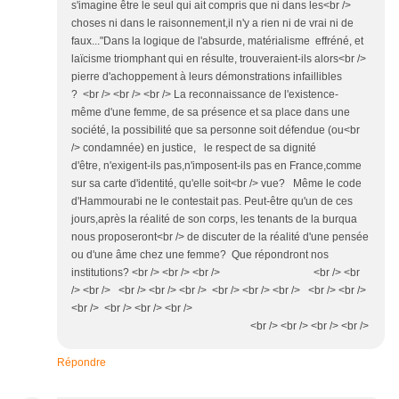
s'imagine être le seul qui ait compris que ni dans les<br />
choses ni dans le raisonnement,il n'y a rien ni de vrai ni de
faux..."Dans la logique de l'absurde, matérialisme effréné, et
laïcisme triomphant qui en résulte, trouveraient-ils alors<br />
pierre d'achoppement à leurs démonstrations infaillibles
? <br /> <br /> <br /> La reconnaissance de l'existence-
même d'une femme, de sa présence et sa place dans une
société, la possibilité que sa personne soit défendue (ou<br
/> condamnée) en justice, le respect de sa dignité
d'être, n'exigent-ils pas,n'imposent-ils pas en France,comme
sur sa carte d'identité, qu'elle soit<br /> vue? Même le code
d'Hammourabi ne le contestait pas. Peut-être qu'un de ces
jours,après la réalité de son corps, les tenants de la burqua
nous proposeront<br /> de discuter de la réalité d'une pensée
ou d'une âme chez une femme? Que répondront nos
institutions? <br /> <br /> <br /> <br /> <br
/> <br /> <br /> <br /> <br /> <br /> <br /> <br /> <br /> <br />
<br /> <br /> <br /> <br />
<br /> <br /> <br /> <br />
Répondre