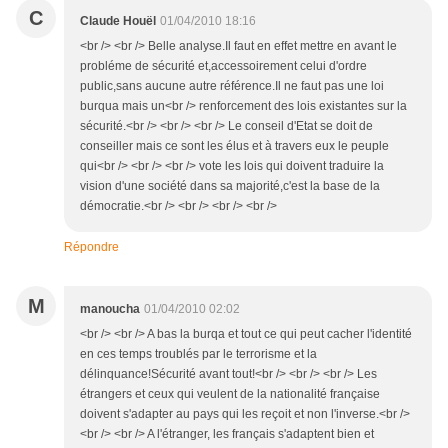
C
Claude Houël
01/04/2010 18:16
<br /> <br /> Belle analyse.Il faut en effet mettre en avant le
probléme de sécurité et,accessoirement celui d'ordre
public,sans aucune autre référence.Il ne faut pas une loi
burqua mais un<br /> renforcement des lois existantes sur la
sécurité.<br /> <br /> <br /> Le conseil d'Etat se doit de
conseiller mais ce sont les élus et à travers eux le peuple
qui<br /> <br /> <br /> vote les lois qui doivent traduire la
vision d'une société dans sa majorité,c'est la base de la
démocratie.<br /> <br /> <br /> <br />
Répondre
M
manoucha
01/04/2010 02:02
<br /> <br /> A bas la burqa et tout ce qui peut cacher l'identité
en ces temps troublés par le terrorisme et la
délinquance!Sécurité avant tout!<br /> <br /> <br /> Les
étrangers et ceux qui veulent de la nationalité française
doivent s'adapter au pays qui les reçoit et non l'inverse.<br />
<br /> <br /> A l'étranger, les français s'adaptent bien et