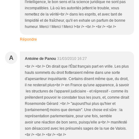
l'intelligence, le bon sens et la science juridique ne sont pas
incompatibles. Là où les autorités jettent le trouble, vous
remettez de la vérité<br /> dans les esprits, et avec tant de
limpidité et de fraîcheur, qu'il en exhale un parfum de bonne
humeur. Merci ! Merci ! Merci !<br /> <br /> <br /> <br />
Répondre
A
Antoine de Panou
31/03/2010 16:27
<br /> <br /> On dirait que l'État français part en vrille. Les plus
hauts sommets du droit flotteraient même dans une sorte
d'apesanteur inquiétante. Certains disent même que, du droit,
il ne resterait plus<br /> en France qu'une apparence, à savoir
les structures de l'appareil judiciaire - et répressif - comme ils
prétendent pouvoir le constater tous les jours, et, comme dirait
Rosemonde Gérard :<br /> "aujourd'hui plus qu'hier et
[certainement] moins que demain". Une chose est sûre : la
représentation parlementaire, pour une fois, semble
avoir une réaction de bon sens, puisqu'elle a<br /> manifesté
son désaccord avec les présumés sages de la rue de Valois.
<br /> <br /> <br /> <br />