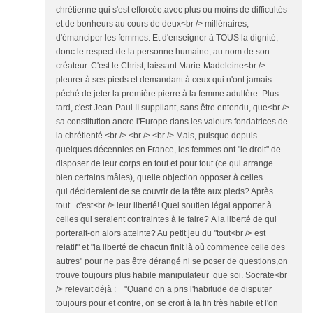
chrétienne qui s'est efforcée,avec plus ou moins de difficultés
et de bonheurs au cours de deux<br /> millénaires,
d'émanciper les femmes. Et d'enseigner à TOUS la dignité,
donc le respect de la personne humaine, au nom de son
créateur. C'est le Christ, laissant Marie-Madeleine<br />
pleurer à ses pieds et demandant à ceux qui n'ont jamais
péché de jeter la première pierre à la femme adultère. Plus
tard, c'est Jean-Paul II suppliant, sans être entendu, que<br />
sa constitution ancre l'Europe dans les valeurs fondatrices de
la chrétienté.<br /> <br /> <br /> Mais, puisque depuis
quelques décennies en France, les femmes ont "le droit" de
disposer de leur corps en tout et pour tout (ce qui arrange
bien certains mâles), quelle objection opposer à celles
qui décideraient de se couvrir de la tête aux pieds? Après
tout...c'est<br /> leur liberté! Quel soutien légal apporter à
celles qui seraient contraintes à le faire? A la liberté de qui
porterait-on alors atteinte? Au petit jeu du "tout<br /> est
relatif" et "la liberté de chacun finit là où commence celle des
autres" pour ne pas être dérangé ni se poser de questions,on
trouve toujours plus habile manipulateur que soi. Socrate<br
/> relevait déjà : "Quand on a pris l'habitude de disputer
toujours pour et contre, on se croit à la fin très habile et l'on