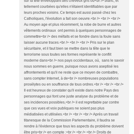
sur la tête enveloppant des cheveux gris ou<br /> blanc, et
tellement courbées qu'elles n'étaient identifiables que par
leurs proches voisins. Ce temps est aussi passé chez les
Catholiques, l'évolution a fait son oeuvre.<br /> <br /> <br />
Au moyen age et plus récemment, la robe de burre et autres
vêtements ordinaux ont permis à quelques personnages de
commettre<br /> des méfaits et se fondre dans la foule sans
laisser aucune traces.<br /> <br /> <br /> Pris sur le plan
sécuritaire, et il faut bien se mettre dans la tête que le
terrorisme sous toutes ses formes représente le conflit
moderne dans<br /> nos pays occidentaux, où, sans le savoir
nous sommes en guerre, puisque nous avons aseptisé les
affrontements et qu'il ne reste que ce moyen de combattre,
sans compter Internet, à de<br /> nombreuses populations
prosélytes ou en souffrance de tous ordres.<br /> <br /> <br />
Il est heureux de constater qu'il existe dans notre Pays des
personnages qui font une juste analyse du problème et de
ses incidences possibles,<br /> il est regrettable par contre
que ces vues et voix publiques ne soient pas plus
médiatisées et utilisées.<br /> <br /> <br /> Après un travail
titanesque de la Commission Parlementaire, il faudra se
rendre à l'évidence que tous les aspects du problème doivent
être pris<br /> en compte :<br /> <br /> <br /> Droits de