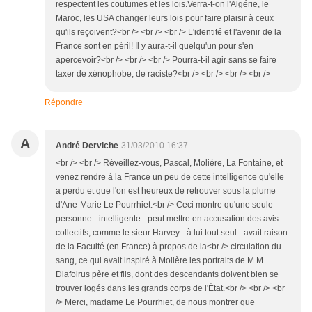
respectent les coutumes et les lois.Verra-t-on l'Algérie, le
Maroc, les USA changer leurs lois pour faire plaisir à ceux
qu'ils reçoivent?<br /> <br /> <br /> L'identité et l'avenir de la
France sont en péril! Il y aura-t-il quelqu'un pour s'en
apercevoir?<br /> <br /> <br /> Pourra-t-il agir sans se faire
taxer de xénophobe, de raciste?<br /> <br /> <br /> <br />
Répondre
A
André Derviche
31/03/2010 16:37
<br /> <br /> Réveillez-vous, Pascal, Molière, La Fontaine, et
venez rendre à la France un peu de cette intelligence qu'elle
a perdu et que l'on est heureux de retrouver sous la plume
d'Ane-Marie Le Pourrhiet.<br /> Ceci montre qu'une seule
personne - intelligente - peut mettre en accusation des avis
collectifs, comme le sieur Harvey - à lui tout seul - avait raison
de la Faculté (en France) à propos de la<br /> circulation du
sang, ce qui avait inspiré à Molière les portraits de M.M.
Diafoirus père et fils, dont des descendants doivent bien se
trouver logés dans les grands corps de l'État.<br /> <br /> <br
/> Merci, madame Le Pourrhiet, de nous montrer que