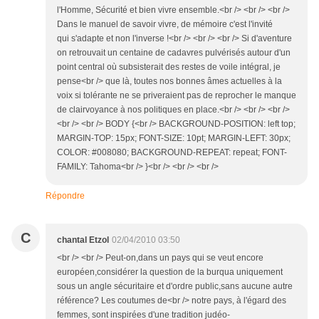
l'Homme, Sécurité et bien vivre ensemble.<br /> <br /> <br />
Dans le manuel de savoir vivre, de mémoire c'est l'invité
qui s'adapte et non l'inverse !<br /> <br /> <br /> Si d'aventure
on retrouvait un centaine de cadavres pulvérisés autour d'un
point central où subsisterait des restes de voile intégral, je
pense<br /> que là, toutes nos bonnes âmes actuelles à la
voix si tolérante ne se priveraient pas de reprocher le manque
de clairvoyance à nos politiques en place.<br /> <br /> <br />
<br /> <br /> BODY {<br /> BACKGROUND-POSITION: left top;
MARGIN-TOP: 15px; FONT-SIZE: 10pt; MARGIN-LEFT: 30px;
COLOR: #008080; BACKGROUND-REPEAT: repeat; FONT-
FAMILY: Tahoma<br /> }<br /> <br /> <br />
Répondre
C
chantal Etzol
02/04/2010 03:50
<br /> <br /> Peut-on,dans un pays qui se veut encore
européen,considérer la question de la burqua uniquement
sous un angle sécuritaire et d'ordre public,sans aucune autre
référence? Les coutumes de<br /> notre pays, à l'égard des
femmes, sont inspirées d'une tradition judéo-