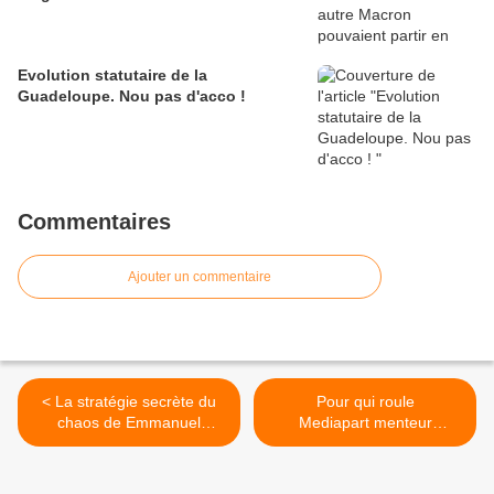
Evolution statutaire de la
Guadeloupe. Nou pas d'acco !
Commentaires
Ajouter un commentaire
< La stratégie secrète du
Pour qui roule
chaos de Emmanuel
Mediapart menteur
Macron pour redresser la
professionnel de l'extrême
France. (Par Jean-Marie
agauche trotskiste? >
NOL)