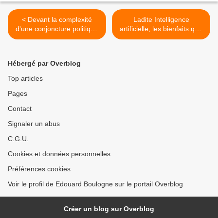
< Devant la complexité
Ladite Intelligence
d'une conjoncture politique
artificielle, les bienfaits que
mondiale, garder lucidité et
lui prêtent d'avance les
confiance.
optimistes invétérés
pourraient n'être aussi pas
Hébergé par Overblog
aussi bienveillante que le
croient ses thuriféraires.
Top articles
Ecoutez plutôt ce qui suit.
Pages
Wait and see. >
Contact
Signaler un abus
C.G.U.
Cookies et données personnelles
Préférences cookies
Voir le profil de Edouard Boulogne sur le portail Overblog
Créer un blog sur Overblog