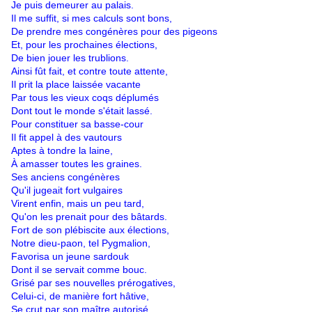
Je puis demeurer au palais.
Il me suffit, si mes calculs sont bons,
De prendre mes congénères pour des pigeons
Et, pour les prochaines élections,
De bien jouer les trublions.
Ainsi fût fait, et contre toute attente,
Il prit la place laissée vacante
Par tous les vieux coqs déplumés
Dont tout le monde s'était lassé.
Pour constituer sa basse-cour
Il fit appel à des vautours
Aptes à tondre la laine,
À amasser toutes les graines.
Ses anciens congénères
Qu'il jugeait fort vulgaires
Virent enfin, mais un peu tard,
Qu'on les prenait pour des bâtards.
Fort de son plébiscite aux élections,
Notre dieu-paon, tel Pygmalion,
Favorisa un jeune sardouk
Dont il se servait comme bouc.
Grisé par ses nouvelles prérogatives,
Celui-ci, de manière fort hâtive,
Se crut par son maître autorisé