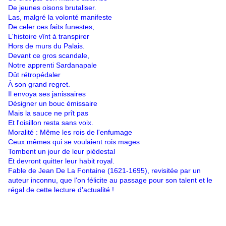
De jeunes oisons brutaliser.
Las, malgré la volonté manifeste
De celer ces faits funestes,
L'histoire vînt à transpirer
Hors de murs du Palais.
Devant ce gros scandale,
Notre apprenti Sardanapale
Dût rétropédaler
À son grand regret.
Il envoya ses janissaires
Désigner un bouc émissaire
Mais la sauce ne prît pas
Et l'oisillon resta sans voix.
Moralité : Même les rois de l'enfumage
Ceux mêmes qui se voulaient rois mages
Tombent un jour de leur piédestal
Et devront quitter leur habit royal.
Fable de Jean De La Fontaine (1621-1695), revisitée par un
auteur inconnu, que l'on félicite au passage pour son talent et le
régal de cette lecture d'actualité !