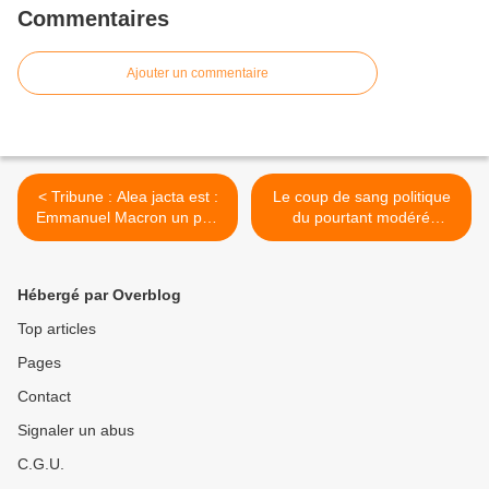
Commentaires
Ajouter un commentaire
< Tribune : Alea jacta est :
Le coup de sang politique
Emmanuel Macron un pari
du pourtant modéré
stratégique pour l’avenir de
Philippe Bilger, face au
la France ? Par Jean-Marie
délirium tremens ou à la
NOL .
cachexie, ou à la diarrhée
Hébergé par Overblog
verbal (comme l'on préfère)
de la camarilla politicienne
Top articles
de gôôôche ! >
Pages
Contact
Signaler un abus
C.G.U.