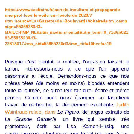
https://www.bvoltaire.fr/lachete-inculture-et-propagande-
une-prof-leve-le-voile-sur-lecole-de-2023/?
utm_source=La+Gazette+de+Boulevard+Voltaire&utm_camp
aign=55855230d3-
MAILCHIMP_NL&utm_medium=email&utm_term=0_71d6b021
83-55855230d3-
22813017&mc_cid=55855230d3&mc_eid=10beefac19
Puisque c'est bientôt la rentrée, l'occasion faisant le
larron, intéressons-nous à ce que l'on apprend
désormais à l'école. Demandons-nous ce que nos
chères têtes (de moins en moins) blondes entendent
toute la journée, ce qu'on leur fait dire, écrire et même
penser. Comme pour nous épargner un fastidieux
travail de recherche, la décidément excellente
Judith
Waintraub relaie, dans
Le Figaro
, de larges extraits de
La Grande Garderie
, un livre qui semble très
prometteur, écrit par Lisa Kamen-Hirsig, une
enseignante qui a tout vu et nous le fait partager. Alors,